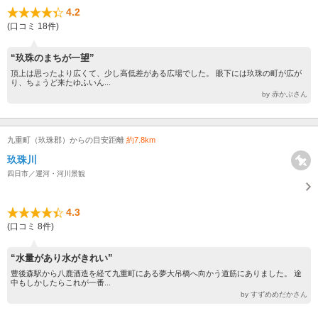
4.2
(口コミ 18件)
“玖珠のまちが一望”
頂上は思ったより広くて、少し高低差がある広場でした。 眼下には玖珠の町が広が
り、ちょうど来たゆふいん...
by 赤かぶさん
九重町（玖珠郡）からの目安距離
約7.8km
玖珠川
四日市／運河・河川景観
4.3
(口コミ 8件)
“水量があり水がきれい”
豊後森駅から八鹿酒造を経て九重町にある夢大吊橋へ向かう道筋にありました。 途
中もしかしたらこれが一番...
by すずめめだかさん