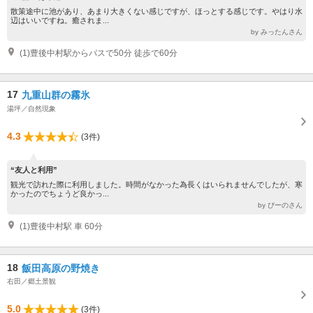
散策途中に池があり、あまり大きくない感じですが、ほっとする感じです。やはり水
辺はいいですね。癒されま...
by みったんさん
(1)豊後中村駅からバスで50分 徒歩で60分
17
九重山群の霧氷
湯坪／自然現象
4.3
(3件)
“友人と利用”
観光で訪れた際に利用しました。時間がなかった為長くはいられませんでしたが、寒
かったのでちょうど良かっ...
by ぴーのさん
(1)豊後中村駅 車 60分
18
飯田高原の野焼き
右田／郷土景観
5.0
(3件)