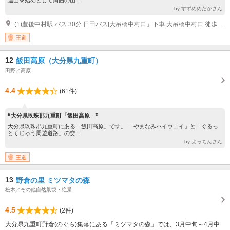
by すずめめだかさん
(1)豊後中村駅 バス 30分 日田バス[大吊橋中村口」下車 大吊橋中村口 徒歩 3分
王道
12
飯田高原（大分県九重町）
田野／高原
4.4
(61件)
“大分県玖珠郡九重町「飯田高原」”
大分県玖珠郡九重町にある「飯田高原」です。 「やまなみハイウェイ」と「ぐるっ
とくじゅう周遊道路」の交...
by よっちんさん
王道
13
野倉の里 ミツマタの森
松木／その他自然景観・絶景
4.5
(2件)
大分県九重町野倉(のぐら)集落にある「ミツマタの森」では、3月中旬～4月中