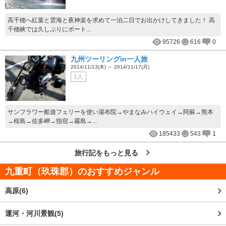
高千穂へ紅葉と雲海と夜神楽を求めて一泊二日でお出かけしてきました！ 高
千穂峡では久しぶりにボート...
95726
616
0
九州ツーリングin一人旅
2014/11/13(木) ～ 2014/11/17(月)
1人
サンフラワー船遊フェリーを使い湯布院→やまなみハイウェイ→阿蘇→熊本
→桜島→佐多岬→指宿→霧島→...
185433
543
1
旅行記をもっと見る
九重町（玖珠郡）
のおすすめジャンル
高原(6)
運河・河川景観(5)