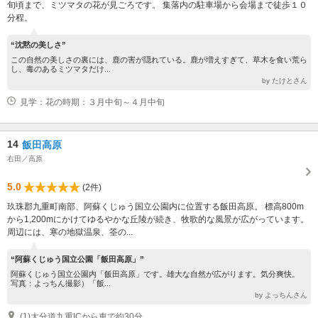
旬頃まで、ミツマタの花が見ごろです。 集落内の駐車場から会場まで徒歩１０
分程。
“沈黙の美しさ”
この自然の美しさの裏には、鹿の害が隠れている。鹿が増えすぎて、草木を食い荒ら
し、毒のあるミツマタだけ...
by たけとさん
見学：花の時期：３月中旬～４月中旬
14
飯田高原
右田／高原
5.0
(2件)
玖珠郡九重町南部、阿蘇くじゅう国立公園内に位置する飯田高原。 標高800m
から1,200mにかけてゆるやかな丘陵が続き、牧歌的な風景が広がっています。
周辺には、寒の地獄温泉、筌の...
“阿蘇くじゅう国立公園「飯田高原」”
阿蘇くじゅう国立公園内「飯田高原」です。雄大な自然が広がります。気分爽快。
写真：よっちん撮影）「飯...
by よっちんさん
(1)大分道九重ICから車で約30分