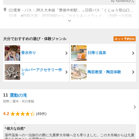
by Yanwenliさん
(1)電車・バス：JR久大本線「豊後中村駅」→日田バス「くじゅう登山口・牧ノ戸峠行き」バスで約50分→徒歩すぐ
(2)車：■阿蘇方面：JR宮地駅から「やまなみハイウェイ」（別府一の宮線11号線）を経由して約40分 ■福岡方面：大分自動車道九重ICから飯田高原中村線40号線→田野庄内線621号線を経由して約30分 ■大分方面：分自動車道湯布院ICから「やまなみハイウェイ」（別府一の宮線11号線）を経由して約30分
大分でおすすめの遊び・体験ジャンル
ネット予約OK
香水作り
日帰り温泉
シルバーアクセサリー作
陶芸教室・陶芸体験
り
11
震動の滝
田野／運河・河川景観
4.2
(49件)
“雄大な自然”
湯坪温泉への一泊旅行の際に九重夢大吊橋へ立ち寄りました。この大吊橋からは九重
連山を始めとして周囲の山...