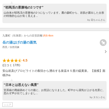
“耶馬渓の景勝地の1つです”
山自体が耶馬渓の景勝地の1つになっています。麓の森町から、岩肌が露出した台形
の特徴的な山が良く見えま...
by 花ちゃんさん
九重町（玖珠郡）からの目安距離
約9.4km
岳の湯はげの湯の蒸気
西里／自然現象
4.5
(口コミ 17件)
安山岩及びプロピライトの裂目から湧出する泉温８５度の硫黄泉。 【規模】面
積2ha
“日本とは思えない風景”
宮原線の廃線跡めぐりの後に、お世話になりました。町中から湯気が上がる光景に、
思わず声が出てしまいまし...
by タカシさん
シニア