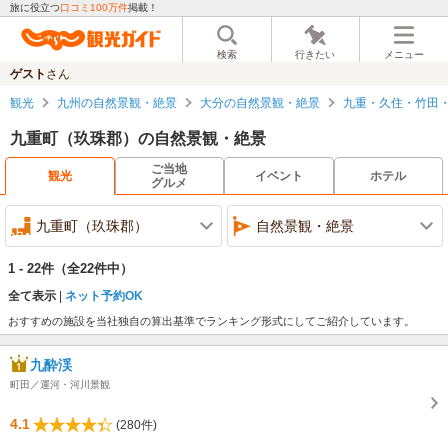
旅に役立つ
口コミ100万件
掲載！
検索
行きたい
メニュー
ゲスト
さん
観光
九州の自然景観・絶景
大分の自然景観・絶景
九重・久住・竹田
九重町（玖珠郡）の自然景観・絶景
ご当地
観光
イベント
ホテル
グルメ
九重町（玖珠郡）
自然景観・絶景
1 - 22件
（全22件中）
全て表示
ネット予約OK
おすすめの施設を当社独自の算出基準でランキング形式にしてご紹介しています。
九酔渓
町田／運河・河川景観
4.1
(280件)