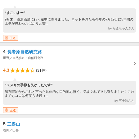
“すごいよー”
9月末、筋湯温泉に行く途中に寄りました。ネットを見たら今年の7月19日に5年間の
工事が終わったばかりと書...
by たえちゃんさん
王道
4
長者原自然研究路
田野／自然歩道・自然研究路
4.3
(31件)
“ススキの季節も良かったです”
湯布院泊からこれと言った具体的な目的地も無く、気まぐれで立ち寄りました！これ
までもココは何度も通過（...
by 五十路さん
王道
5
三俣山
右田／山岳