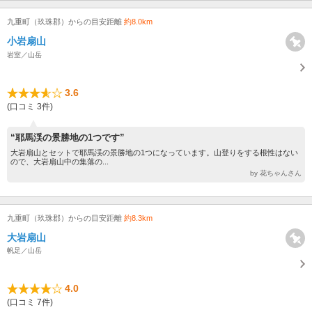
九重町（玖珠郡）からの目安距離
約8.0km
小岩扇山
岩室／山岳
3.6
(口コミ 3件)
“耶馬渓の景勝地の1つです”
大岩扇山とセットで耶馬渓の景勝地の1つになっています。山登りをする根性はない
ので、大岩扇山中の集落の...
by 花ちゃんさん
九重町（玖珠郡）からの目安距離
約8.3km
大岩扇山
帆足／山岳
4.0
(口コミ 7件)