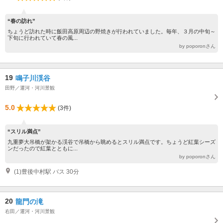
“春の訪れ”
ちょうど訪れた時に飯田高原周辺の野焼きが行われていました。毎年、３月の中旬～
下旬に行われていて春の風...
by poporonさん
19
鳴子川渓谷
田野／運河・河川景観
5.0
(3件)
“スリル満点”
九重夢大吊橋が架かる渓谷で吊橋から眺めるとスリル満点です。ちょうど紅葉シーズ
ンだったので紅葉とともに...
by poporonさん
(1)豊後中村駅 バス 30分
20
龍門の滝
右田／運河・河川景観