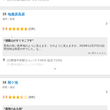
15
地蔵原高原
湯坪／高原
5.0
(2件)
“涌蓋山がすぐそこです”
景色の良い牧草地のように見えます。そのように見えますが、2019年11月27日の訪
問当時は雨雲の中でした。な...
by 花ちゃんさん
(1)豊後中村駅からバスで40分 徒歩で10分
(2)豊後森駅からバスで50分
16
雨ケ池
田野／湖沼
3.5
(9件)
“風情のある池”