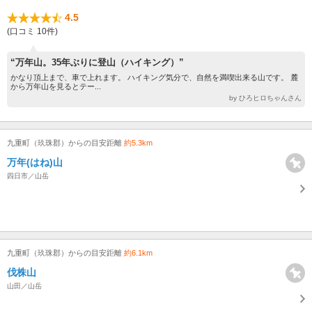
4.5
(口コミ 10件)
“万年山。35年ぶりに登山（ハイキング）”
かなり頂上まで、車で上れます。 ハイキング気分で、自然を満喫出来る山です。 麓
から万年山を見るとテー...
by ひろヒロちゃんさん
九重町（玖珠郡）からの目安距離
約5.3km
万年(はね)山
四日市／山岳
九重町（玖珠郡）からの目安距離
約6.1km
伐株山
山田／山岳