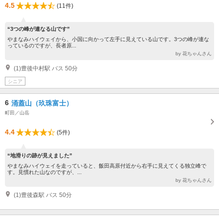
4.5
(11件)
“3つの峰が連なる山です”
やまなみハイウェイから、小国に向かって左手に見えている山です。3つの峰が連な
っているのですが、長者原...
by 花ちゃんさん
(1)豊後中村駅 バス 50分
シニア
6
涌蓋山（玖珠富士）
町田／山岳
4.4
(5件)
“地滑りの跡が見えました”
やまなみハイウェイを走っていると、飯田高原付近から右手に見えてくる独立峰で
す。見慣れた山なのですが、...
by 花ちゃんさん
(1)豊後森駅 バス 50分