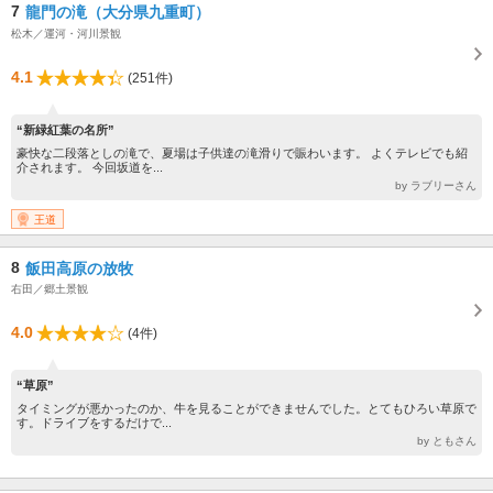
7
龍門の滝（大分県九重町）
松木／運河・河川景観
4.1
(251件)
“新緑紅葉の名所”
豪快な二段落としの滝で、夏場は子供達の滝滑りで賑わいます。 よくテレビでも紹
介されます。 今回坂道を...
by ラブリーさん
王道
8
飯田高原の放牧
右田／郷土景観
4.0
(4件)
“草原”
タイミングが悪かったのか、牛を見ることができませんでした。とてもひろい草原で
す。ドライブをするだけで...
by ともさん