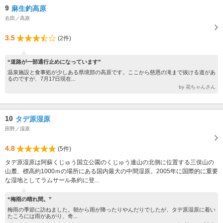
9
麻生釣高原
右田／高原
3.5
(2件)
“道路が一部通行止めになっています”
温泉施設と食事処が少しある県境部の高原です。ここから慈恩の滝まで抜ける道があ
るのですが、7月17日現在...
by 花ちゃんさん
10
タデ原湿原
田野／湿原
4.8
(5件)
タデ原湿原は阿蘇くじゅう国立公園のくじゅう連山の北側に位置する三俣山の
山麓、標高約1000ｍの場所にある国内最大の中間湿原。2005年に国際的に重要
な湿地としてラムサール条約に登...
“梅雨の晴れ間。”
梅雨の季節に訪ねました。朝から雨が降ったりやんだりでしたが、タデ原湿原に着い
たころには雨があがり、奇...