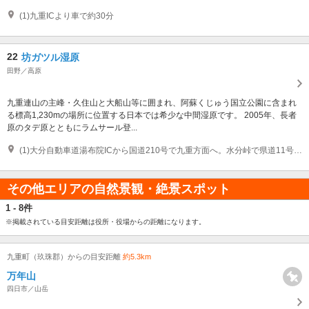
(1)九重ICより車で約30分
22
坊ガツル湿原
田野／高原
九重連山の主峰・久住山と大船山等に囲まれ、阿蘇くじゅう国立公園に含まれ
る標高1,230mの場所に位置する日本では希少な中間湿原です。 2005年、長者
原のタデ原とともにラムサール登...
(1)大分自動車道湯布院ICから国道210号で九重方面へ。水分峠で県道11号に入り長者原へ。長者原登山口から徒歩。
その他エリアの自然景観・絶景スポット
1 - 8件
※掲載されている目安距離は役所・役場からの距離になります。
九重町（玖珠郡）からの目安距離
約5.3km
万年山
四日市／山岳