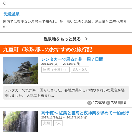
な...
長湯温泉
国内では数少ない炭酸泉で知られ、芹川沿いに湧く温泉。湧出量と二酸化炭素
の...
温泉地をもっと見る
九重町（玖珠郡...のおすすめの旅行記
レンタカーで周る九州一周７日間
2014/4/1(火) ～ 2014/4/7(月)
家族（子連れ）
3人～5人
レンタカーで九州を一回りしました。各地の美味しい物やきれいな景色を堪
能しました。 天気にも恵まれ...
172028
728
0
高千穂へ 紅葉と雲海と夜神楽を求めて一泊旅行
2017/11/18(土) ～ 2017/11/19(日)
夫婦
2人