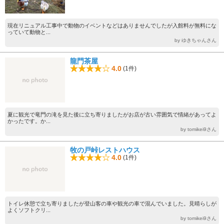
現在リニュアル工事中で動物のイベントなどはありませんでしたが入館料が無料にな
っていて動物と...
by ゆきちゃんさん
龍門茶屋
4.0
(1件)
夏に観光で竜門の滝を見た後に立ち寄りましたがお店が古い雰囲気で情緒があってよ
かったです。か...
by tomikei9さん
牧の戸峠レストハウス
4.0
(1件)
トイレ休憩で立ち寄りましたが登山客の車や観光の車で混んでいました。見晴らしが
よくソフトクリ...
by tomikei9さん