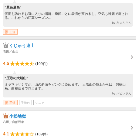
“景色最高”
何度も訪れるお気に入りの場所。季節ごとに表情が変わるし、空気も綺麗で癒され
る。これからの紅葉シーズン...
by きょんさん
王道
くじゅう連山
右田／山岳
4.5
(109件)
“圧巻の大船山”
ミヤマキリシマが、山の斜面をピンクに染めます。 大船山の頂上からは、阿蘇山
系、由布岳まで見えます。 ...
by パピレさん
王道
子連れ
シニア
小松地獄
右田／自然現象
4.1
(189件)