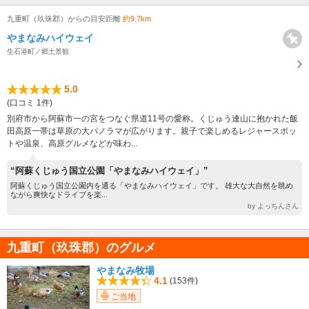
九重町（玖珠郡）からの目安距離
約9.7km
やまなみハイウェイ
生石港町／郷土景観
5.0
(口コミ 1件)
別府市から阿蘇市一の宮をつなぐ県道11号の愛称。くじゅう連山に抱かれた飯
田高原一帯は草原の大パノラマが広がります。親子で楽しめるレジャースポッ
トや温泉、高原グルメなどが味わ...
“阿蘇くじゅう国立公園「やまなみハイウェイ」”
阿蘇くじゅう国立公園内を通る「やまなみハイウェイ」です。 雄大な大自然を眺め
ながら爽快なドライブを楽...
by よっちんさん
九重町（玖珠郡）のグルメ
やまなみ牧場
4.1
(153件)
ご当地