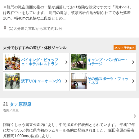
※龍門の滝左側面の崖の一部が崩落しており危険な状況ですので「滝すべり」
は現在中止をしています。 龍門の滝は、筑紫溶岩台地が削られてできた落差
26m、幅40mの豪快な二段落としの...
(1)大分道九重ICから車で約15分
大分でおすすめの遊び・体験ジャンル
ネット予約OK
バイキング・ビュッフ
キャンプ・バンガロー・
ェ・ホテルレストラン
コテージ
その他スポーツ・フィッ
沢下り(キャニオニング)
トネス
21
タデ原湿原
右田／高原
阿蘇くじゅう国立公園内にあり、中間湿原の代表例とされています。 平成17年
に坊ヶツルと共に県内初のラムサール条約に登録されました。 飯田高原の長者
原標高1,000mの位置にあり、...