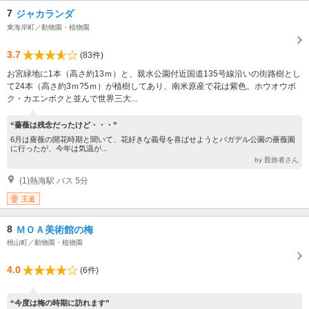
7
ジャカランダ
東海岸町／動物園・植物園
3.7
(83件)
お宮緑地に1本（高さ約13ｍ）と、親水公園付近国道135号線沿いの街路樹とし
て24本（高さ約3ｍ?5ｍ）が植樹してあり、南米原産で花は紫色。ホウオウボ
ク・カエンボクと並んで世界三大...
“薔薇は残念だったけど・・・”
6月は薔薇の開花時期と聞いて、花好きな義母を喜ばせようとバガデル公園の薔薇園
に行ったが、今年は気温が...
by 股旅者さん
(1)熱海駅 バス 5分
王道
8
ＭＯＡ美術館の梅
桃山町／動物園・植物園
4.0
(6件)
“今度は梅の時期に訪れます”