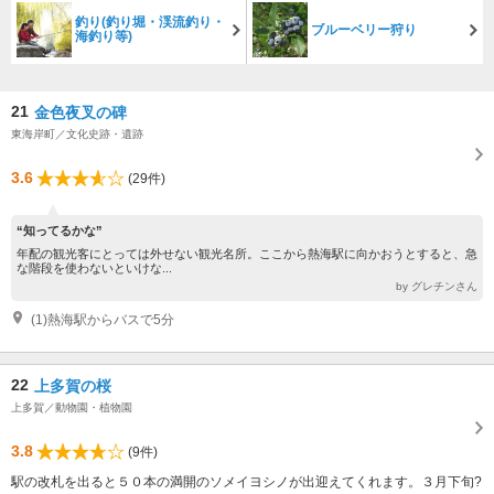
釣り(釣り堀・渓流釣り・
ブルーベリー狩り
海釣り等)
21
金色夜叉の碑
東海岸町／文化史跡・遺跡
3.6
(29件)
“知ってるかな”
年配の観光客にとっては外せない観光名所。ここから熱海駅に向かおうとすると、急
な階段を使わないといけな...
by グレチンさん
(1)熱海駅からバスで5分
22
上多賀の桜
上多賀／動物園・植物園
3.8
(9件)
駅の改札を出ると５０本の満開のソメイヨシノが出迎えてくれます。３月下旬?