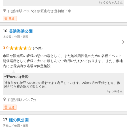
by うめちゃんさん
(1)熱海駅 バス 5分 伊豆山行き蓬初橋下車
王道
16
長浜海浜公園
上多賀／公園・庭園
3.9
(75件)
市民や観光客の皆様の憩いの場として、また地域活性化のための各種イベント
開催場所として皆様に大いに親しんでご利用いただいております。 また、敷地
内には長浜海水浴場や休憩施設...
“子連れには最高”
神奈川から伊豆への車での旅行でよく利用しています。2歳9ヶ月の子供がおり、休
憩がてら複合遊具で楽しく遊...
by うめさん
(1)熱海駅 バス 7分
王道
17
姫の沢公園
伊豆山／公園・庭園