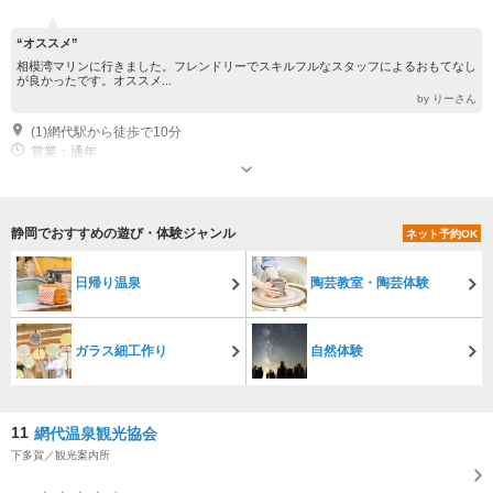
“オススメ”
相模湾マリンに行きました。フレンドリーでスキルフルなスタッフによるおもてなし
が良かったです。オススメ...
by りーさん
(1)網代駅から徒歩で10分
営業：通年
静岡でおすすめの遊び・体験ジャンル
ネット予約OK
日帰り温泉
陶芸教室・陶芸体験
ガラス細工作り
自然体験
11
網代温泉観光協会
下多賀／観光案内所