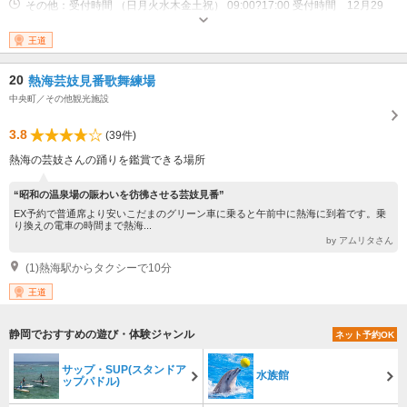
その他：受付時間 （日月火水木金土祝） 09:00?17:00 受付時間 12月29
日?1月3日 10:00?15:00
王道
20
熱海芸妓見番歌舞練場
中央町／その他観光施設
3.8
(39件)
熱海の芸妓さんの踊りを鑑賞できる場所
“昭和の温泉場の賑わいを彷彿させる芸妓見番”
EX予約で普通席より安いこだまのグリーン車に乗ると午前中に熱海に到着です。乗
り換えの電車の時間まで熱海...
by アムリタさん
(1)熱海駅からタクシーで10分
王道
静岡でおすすめの遊び・体験ジャンル
ネット予約OK
サップ・SUP(スタンドア
水族館
ップパドル)