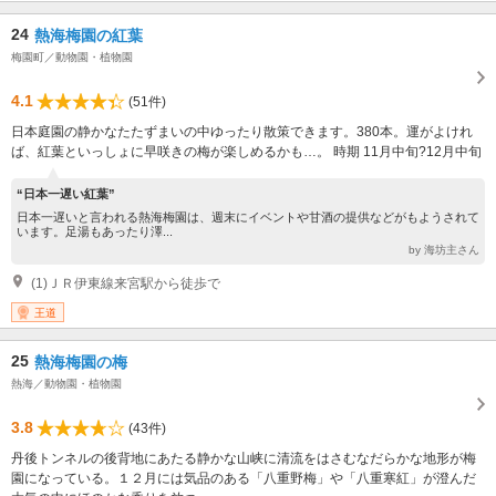
24
熱海梅園の紅葉
梅園町／動物園・植物園
4.1
(51件)
日本庭園の静かなたたずまいの中ゆったり散策できます。380本。運がよけれ
ば、紅葉といっしょに早咲きの梅が楽しめるかも…。 時期 11月中旬?12月中旬
“日本一遅い紅葉”
日本一遅いと言われる熱海梅園は、週末にイベントや甘酒の提供などがもようされて
います。足湯もあったり澤...
by 海坊主さん
(1)ＪＲ伊東線来宮駅から徒歩で
王道
25
熱海梅園の梅
熱海／動物園・植物園
3.8
(43件)
丹後トンネルの後背地にあたる静かな山峡に清流をはさむなだらかな地形が梅
園になっている。１２月には気品のある「八重野梅」や「八重寒紅」が澄んだ