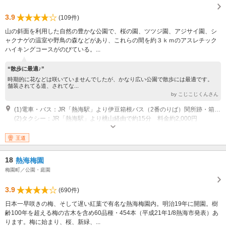
3.9
(109件)
山の斜面を利用した自然の豊かな公園で、桜の園、ツツジ園、アジサイ園、シ
ャクナゲの温室や野鳥の森などがあり、これらの間を約３ｋｍのアスレチック
ハイキングコースがのびている。...
“散歩に最適♪”
時期的に花などは咲いていませんでしたが、かなり広い公園で散歩には最適です。
舗装されてる道、されてな...
by こじこじくんさん
(1)電車・バス：JR「熱海駅」より伊豆箱根バス（2番のりば）関所跡・箱根園行きで約25分、「姫の沢公園バス停」下車 料金：450円（大人）
(2)タクシー：JR「熱海駅」より桃山経由で約15分 料金約2,000円
開園：年中無休
王道
18
熱海梅園
梅園町／公園・庭園
3.9
(690件)
日本一早咲きの梅、そして遅い紅葉で有名な熱海梅園内。明治19年に開園。樹
齢100年を超える梅の古木を含め60品種・454本（平成21年1/8熱海市発表）あ
ります。梅に始まり、桜、新緑、...