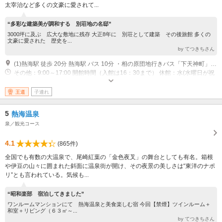
太宰治など多くの文豪に愛されて...
“多彩な建築美が調和する 別荘地の名邸”
3000坪に及ぶ 広大な敷地に残存 大正8年に 別荘として建築 その後旅館 多くの
文豪に愛された 歴史を...
by てつきちさん
(1)熱海駅 徒歩 20分 熱海駅 バス 10分 ・相の原団地行きバス「下天神町」バス停下車・紅葉ヶ丘,ひばりヶ丘行きバス「天神町」バス停下車
その他：9:00～17:00 開館時間（入館は16：30まで） 休館：水(水曜日が祝
祭日の場合は開館) ※12月26日～12月30日
王道
子連れ
5
熱海温泉
泉／観光コース
4.1
(865件)
全国でも有数の大温泉で、尾崎紅葉の「金色夜叉」の舞台としても有名。箱根
や伊豆の山々に囲まれた斜面に温泉街が開け、その夜景の美しさは“東洋のナポ
リ”とも言われている。気候も...
“昭和楽部 宿泊してきました”
ワンルームマンションにて 熱海温泉と美食楽しむ宿 今回【禁煙】ツインルーム＋
和室＋リビング（６３㎡～...
by てつきちさん