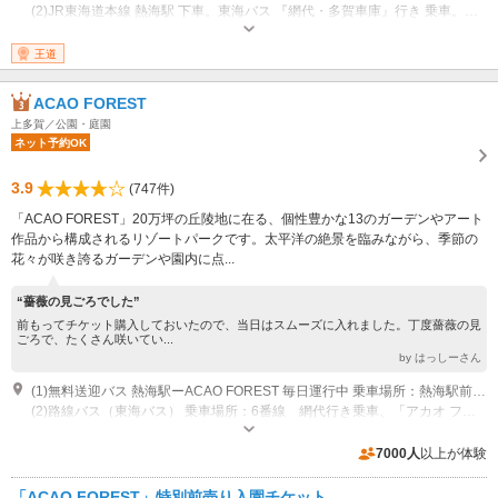
(2)JR東海道本線 熱海駅 下車。東海バス 『網代・多賀車庫』行き 乗車。『錦ヶ浦』 下車、徒歩 15分
その他：公開 9:00?17:00 休業 無休
王道
ACAO FOREST
上多賀／公園・庭園
ネット予約OK
3.9
(747件)
「ACAO FOREST」20万坪の丘陵地に在る、個性豊かな13のガーデンやアート
作品から構成されるリゾートパークです。太平洋の絶景を臨みながら、季節の
花々が咲き誇るガーデンや園内に点...
“薔薇の見ごろでした”
前もってチケット購入しておいたので、当日はスムーズに入れました。丁度薔薇の見
ごろで、たくさん咲いてい...
by はっしーさん
(1)無料送迎バス 熱海駅ーACAO FOREST 毎日運行中 乗車場所：熱海駅前ロータリー(マクドナルド前)
(2)路線バス（東海バス） 乗車場所：6番線 網代行き乗車、「アカオ フォレスト」で下車 乗車時間約15分
営業時間：「ACAO FOREST」 9:00～17:00 （最終入園16:00まで） ※gift
& workshop「cokage」は16：00L.O 休業日：荒天により臨時休園あり
7000人
以上が体験
専用駐車場あり（有料）100台
「ACAO FOREST」特別前売り入園チケット