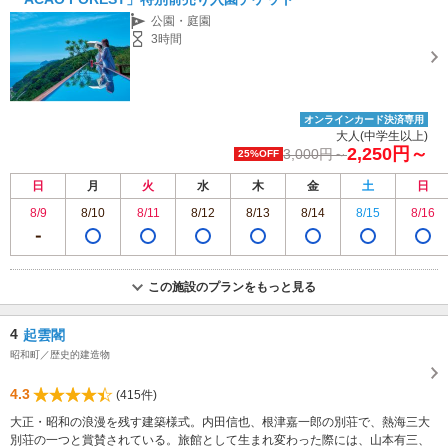
公園・庭園
3時間
オンラインカード決済専用
大人(中学生以上)
2,250円～
3,000円～
25%OFF
日
月
火
水
木
金
土
日
8/9
8/10
8/11
8/12
8/13
8/14
8/15
8/16
この施設のプランをもっと見る
4
起雲閣
昭和町／歴史的建造物
4.3
(415件)
大正・昭和の浪漫を残す建築様式。内田信也、根津嘉一郎の別荘で、熱海三大
別荘の一つと賞賛されている。旅館として生まれ変わった際には、山本有三、