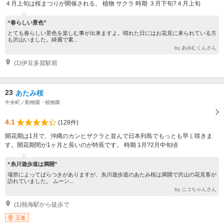
４月上旬は桜まつりが開催される。 植物 サクラ 時期 ３月下旬?４月上旬
“春らしい景色”
とても春らしい景色を楽しむ事が出来ますよ。晴れた日にはお花見に来られている方
も沢山いました。綺麗で素...
by あゆむくんさん
(1)伊豆多賀駅前
23
あたみ桜
中央町／動物園・植物園
4.1
(128件)
開花期は1月で、沖縄のカンヒザクラと並んで日本列島でもっとも早く咲きま
す。開花期間が1ヶ月と長いのが特長です。 時期 1月?2月中旬頃
“糸川遊歩道は満開”
場所によってばらつきがありますが、糸川遊歩道のあたみ桜は満開で沢山の花見客が
訪れていました。 ムーン...
by ニコちゃんさん
(1)熱海駅から徒歩で
王道