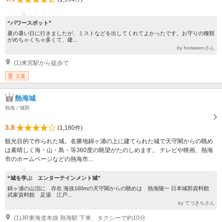
“パワースポット”
夏の暑い日に行きましたが、ミストなどを出してくれてよかったです。お守りの種類
がめちゃくちゃ多くて、建...
by horiweenさん
(1)来宮駅から徒歩で
王道
熱海城
熱海／城郭
3.8
(1,180件)
観光目的で作られた城。名勝地錦ヶ浦の上に建てられた城で天守閣からの眺め
は素晴しく海・山・島・等360度の眺望がたのしめます。 テレビや映画、熱海
市のホームページなどの熱海市...
“城を学ぶ エンターテインメント城”
錦ヶ浦の山頂に 存在 海抜160mの天守閣からの眺めは 熱海随一 日本城郭資料館
武家資料館 足湯 江戸...
by てつきちさん
(1)JR東海道本線 熱海駅 下車、タクシーで約10分