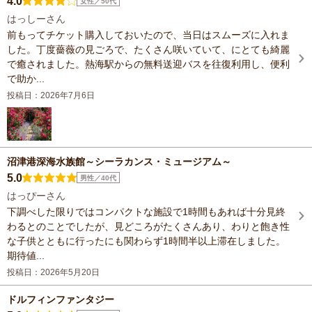
4.0
女性／50代
はっしーさん
前もってチケット購入しておいたので、当日はスムーズに入れま
した。丁度薔薇の見ごろで、たくさん咲いていて、にとても綺麗
で癒されました。熱海駅からの無料送迎バスを往復利用し、便利
で助か...
投稿日：2026年7月6日
沼津港深海水族館～シーラカンス・ミュージアム～
5.0
男性／40代
はっぴーさん
下調べした限りではコンパクトな施設で1時間もあれば十分見終
わるとのことでしたが、見どころがたくさんあり、わりと飽き性
な子供とともに行ったにも関わらず1時間半以上滞在しました。
期待値...
投稿日：2026年5月20日
ドルフィンファンタジー