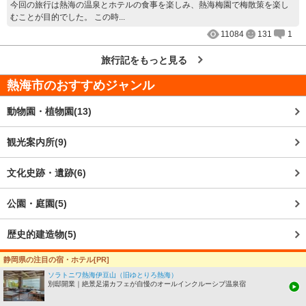
今回の旅行は熱海の温泉とホテルの食事を楽しみ、熱海梅園で梅散策を楽し
むことが目的でした。 この時...
11084
131
1
旅行記をもっと見る
熱海市
のおすすめジャンル
動物園・植物園(13)
観光案内所(9)
文化史跡・遺跡(6)
公園・庭園(5)
歴史的建造物(5)
お出かけスポット・名所巡りのエリアを変更する
静岡県の注目の宿・ホテル[PR]
ソラトニワ熱海伊豆山（旧ゆとりろ熱海）
全国
別邸開業｜絶景足湯カフェが自慢のオールインクルーシブ温泉宿