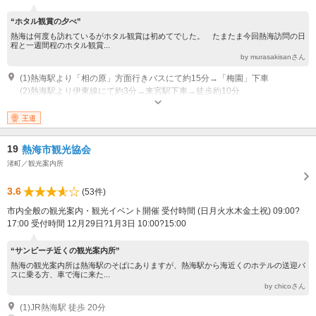
“ホタル観賞の夕べ”
熱海は何度も訪れているがホタル観賞は初めてでした。 たまたま今回熱海訪問の日
程と一週間程のホタル観賞...
by murasakisanさん
(1)熱海駅より「相の原」方面行きバスにて約15分→「梅園」下車
(2)熱海駅より伊東線にて約3分→来宮駅下車→徒歩約10分
営業時間：入園の時間制限はありません
王道
19
熱海市観光協会
渚町／観光案内所
3.6
(53件)
市内全般の観光案内・観光イベント開催 受付時間 (日月火水木金土祝) 09:00?
17:00 受付時間 12月29日?1月3日 10:00?15:00
“サンビーチ近くの観光案内所”
熱海の観光案内所は熱海駅のそばにありますが、熱海駅から海近くのホテルの送迎バ
スに乗る方、車で海に来た...
by chicoさん
(1)JR熱海駅 徒歩 20分