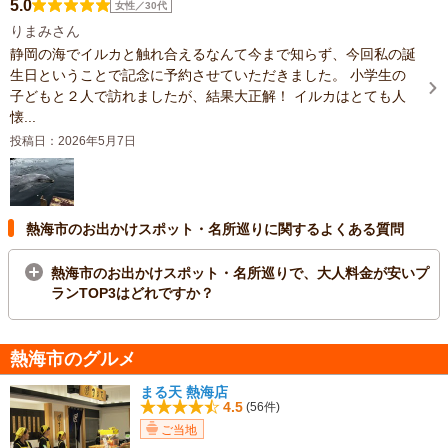
5.0
女性／30代
りまみさん
静岡の海でイルカと触れ合えるなんて今まで知らず、今回私の誕
生日ということで記念に予約させていただきました。 小学生の
子どもと２人で訪れましたが、結果大正解！ イルカはとても人
懐...
投稿日：2026年5月7日
熱海市のお出かけスポット・名所巡りに関するよくある質問
熱海市のお出かけスポット・名所巡りで、大人料金が安いプ
ランTOP3はどれですか？
熱海市のグルメ
まる天 熱海店
4.5
(56件)
ご当地