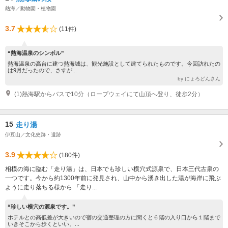
熱海／動物園・植物園
3.7
(11件)
“熱海温泉のシンボル”
熱海温泉の高台に建つ熱海城は、観光施設として建てられたものです。今回訪れたの
は9月だったので、さすが...
by にょろどんさん
(1)熱海駅からバスで10分（ロープウェイにて山頂へ登り、徒歩2分）
15
走り湯
伊豆山／文化史跡・遺跡
3.9
(180件)
相模の海に臨む「走り湯」は、日本でも珍しい横穴式源泉で、日本三代古泉の
一つです。今から約1300年前に発見され、山中から湧き出した湯が海岸に飛ぶ
ように走り落ちる様から 「走り...
“珍しい横穴の源泉です。”
ホテルとの高低差が大きいので宿の交通整理の方に聞くと６階の入り口から１階まで
いきそこから歩くといい。...