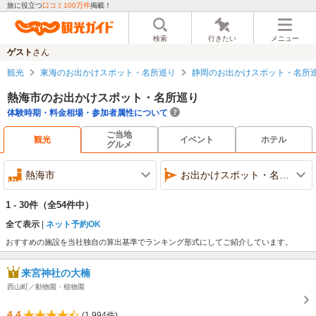
旅に役立つ
口コミ100万件
掲載！
検索
行きたい
メニュー
ゲスト
さん
観光
東海のお出かけスポット・名所巡り
静岡のお出かけスポット・名所
熱海市のお出かけスポット・名所巡り
体験時期・料金相場・参加者属性について
ご当地
観光
イベント
ホテル
グルメ
熱海市
お出かけスポット・名所巡り
1 - 30件
（全54件中）
全て表示
ネット予約OK
おすすめの施設を当社独自の算出基準でランキング形式にしてご紹介しています。
来宮神社の大楠
西山町／動物園・植物園
4.4
(1,994件)