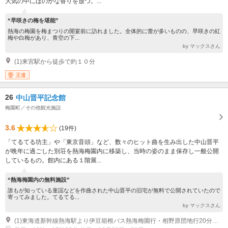
大気の中にほのかな香りを放つ。...
“早咲きの梅を堪能”
熱海の梅園を梅まつりの開宴前に訪れました。全体的に蕾が多いものの、早咲きの紅
梅や白梅があり、青空の下...
by マックスさん
(1)来宮駅から徒歩で約１０分
王道
26
中山晋平記念館
梅園町／その他観光施設
3.6
(19件)
「てるてる坊主」や「東京音頭」など、数々のヒット曲を生み出した中山晋平
が晩年に過ごした別荘を熱海梅園内に移築し、当時の姿のまま保存し一般公開
しているもの。館内にある１階展...
“熱海梅園内の無料施設”
誰もが知っている童謡などを作曲された中山晋平の旧宅が無料で公開されていたので
寄ってみました。てるてる...
by マックスさん
(1)東海道新幹線熱海駅より伊豆箱根バス熱海梅園行・相野原団地行20分、終点よりすぐ