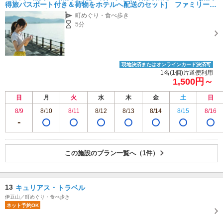
得旅パスポート付き＆荷物をホテルへ配送のセット] ファミリー・
友達・カップル・おひとり様 歓迎☆彡
町めぐり・食べ歩き
5分
現地決済またはオンラインカード決済可
1名(1個)片道便利用
1,500円～
日
月
火
水
木
金
土
日
8/9
8/10
8/11
8/12
8/13
8/14
8/15
8/16
この施設のプラン一覧へ（1件）
13
キュリアス・トラベル
伊豆山／町めぐり・食べ歩き
ネット予約OK