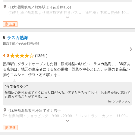
(1)大湯間歇泉／熱海駅より徒歩約15分
(2)走り湯／熱海駅より湯河原方面行きバス→「逢初橋」下車→徒歩約10分（急坂・階段）
営業時間：大湯間歇泉の近くに日帰り温泉施設「日航亭」があります（火曜
定休・電話：0557-83-6021）
王道
6
ラスカ熱海
田原本町／その他観光施設
4.0
(135件)
熱海駅にグランドオープンした新・観光地型の駅ビル「ラスカ熱海」。36店あ
る店舗は、地元の生産者による旬の果物・野菜を中心とした、伊豆の名産品が
揃うマルシェ「伊豆・村の駅」を...
“何でもそろう”
熱海駅の改札を出てすぐに入り口がある。何でもそろっており、お土産を買い忘れて
も購入することができる。...
by グレチンさん
(1)JR熱海駅改札を出てすぐ右手
営業時間：ショッピング 9:00～20:00 / レストラン・カフェ 11:00～
21:30 / 屋上広場 9:00～18:00（4月～9月）、9:00～17:00（10月～3
月） ※一部営業時間の異なるショップあり 定休日：不定休
王道