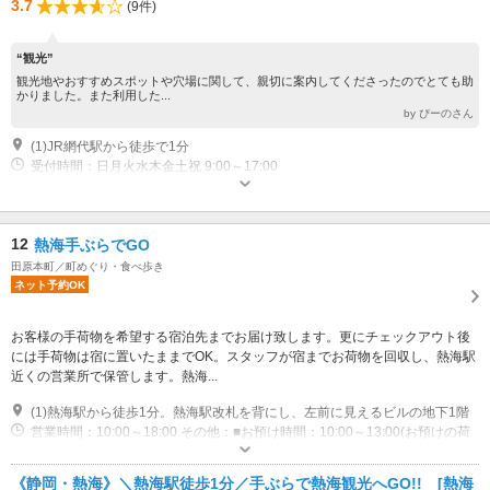
3.7
(9件)
“観光”
観光地やおすすめスポットや穴場に関して、親切に案内してくださったのでとても助
かりました。また利用した...
by ぴーのさん
(1)JR網代駅から徒歩で1分
受付時間：日月火水木金土祝 9:00～17:00
12
熱海手ぶらでGO
田原本町／町めぐり・食べ歩き
ネット予約OK
お客様の手荷物を希望する宿泊先までお届け致します。更にチェックアウト後
には手荷物は宿に置いたままでOK。スタッフが宿までお荷物を回収し、熱海駅
近くの営業所で保管します。熱海...
(1)熱海駅から徒歩1分。熱海駅改札を背にし、左前に見えるビルの地下1階
営業時間：10:00～18:00 その他：■お預け時間：10:00～13:00(お預けの荷
物は15:00までにホテルへお届け) ※13:00を過ぎてもお預かりは可能です。
詳しくは営業所へお越しください。■お引取時間：14:00～18:00
駐車場なし
《静岡・熱海》＼熱海駅徒歩1分／手ぶらで熱海観光へGO!! [熱海