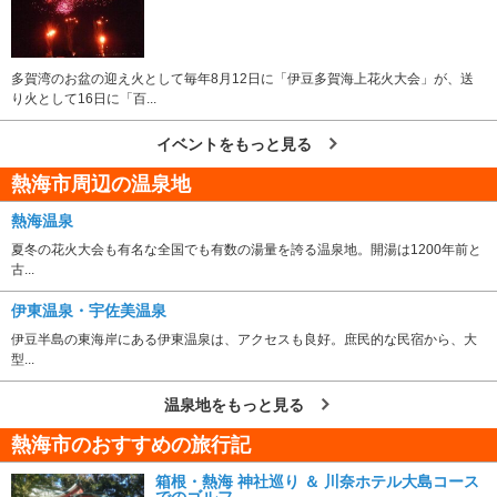
多賀湾のお盆の迎え火として毎年8月12日に「伊豆多賀海上花火大会」が、送
り火として16日に「百...
イベントをもっと見る
熱海市周辺の温泉地
熱海温泉
夏冬の花火大会も有名な全国でも有数の湯量を誇る温泉地。開湯は1200年前と
古...
伊東温泉・宇佐美温泉
伊豆半島の東海岸にある伊東温泉は、アクセスも良好。庶民的な民宿から、大
型...
温泉地をもっと見る
熱海市のおすすめの旅行記
箱根・熱海 神社巡り ＆ 川奈ホテル大島コース
でのゴルフ