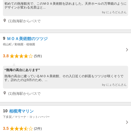
初めての熱海観光で、このＭＯＡ美術館を訪れました。天井ホールの万華鏡のように
デザインが変わる光景はと...
by にょろどんさん
(1)熱海駅からバスで
9
ＭＯＡ美術館のツツジ
桃山町／動物園・植物園
3.8
(5件)
“熱海の高台にあります”
熱海の高台に建っているＭＯＡ美術館、その入口近くの斜面もツツジが咲くそうで
す。訪れたのは9月のため、...
by にょろどんさん
(1)熱海駅からバスで
10
相模湾マリン
下多賀／マリーナ・ヨットハーバー
3.5
(2件)