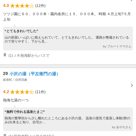
4.0
(12件)
ツツジ園に６０、０００本・園内各所に１５、０００本。 時期 ４月上旬?５月
上旬
“とてもきれいでした”
山の斜面いっぱいに植えられていて、とてもきれいでした。 通路が整備されている
ので登りやすく、下から見...
by プルートママさん
(1)ＪＲ熱海駅からバスで
29
小沢の湯（平左衛門の湯）
銀座町／自然現象
4.2
(11件)
熱海七湯の一つ
“無料で作れる温泉たまご”
熱海の繁華街から少し離れたところにある小沢の湯。 温泉の蒸気で釜蒸し体験(卵の
み)出来ると知り、自宅か...
by あやぢさん