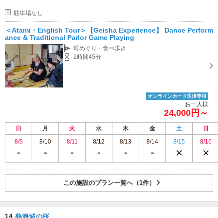
駐車場なし
＜Atami・English Tour＞【Geisha Experience】 Dance Perform
ance & Traditional Parlor Game Playing
町めぐり・食べ歩き
2時間45分
オンラインカード決済専用
お一人様
24,000円～
日
月
火
水
木
金
土
日
8/9
8/10
8/11
8/12
8/13
8/14
8/15
8/16
この施設のプラン一覧へ（1件）
14
熱海城の桜