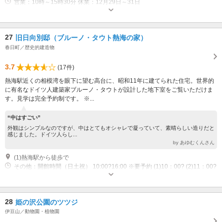
営業：10時～15時30分 休業：12月29日～31日
27
旧日向別邸（ブルーノ・タウト熱海の家）
春日町／歴史的建造物
3.7
(17件)
熱海駅近くの相模湾を眼下に望む高台に、昭和11年に建てられた住宅。世界的
に有名なドイツ人建築家ブルーノ・タウトが設計した地下室をご覧いただけま
す。見学は完全予約制です。 ※...
“中はすごい”
外観はシンプルなのですが、中はとてもオシャレで凝っていて、素晴らしい造りだと
感じました。ドイツ人らし...
by あゆむくんさん
(1)熱海駅から徒歩で
その他：開館時間（日土祝） 10:00?16:00 ※要予約 (1)10：00? (2)11：00?
(3)13：00? (4)14：00? (5)15：00?
28
姫の沢公園のツツジ
伊豆山／動物園・植物園