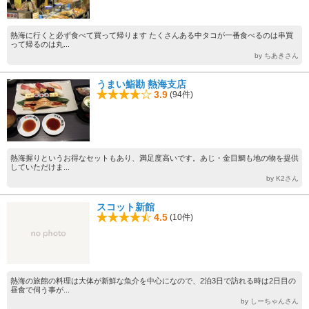
熱海に行くと必ず食べて買って帰ります たくさんある中タコが一番食べるのは串買
って帰るのは丸...
by ちあきさん
うまい鮨勘 熱海支店
3.9
(94件)
熱海握りというお得なセットもあり、満足度高いです。あじ・金目鯛も地の物を提供
していただけま...
by K2さん
スコット新館
4.5
(10件)
熱海の旅館の料理は大体が新鮮な魚介を中心になので、2泊3日で訪れる時は2日目の
昼食で伺う事が...
by しーちゃんさん