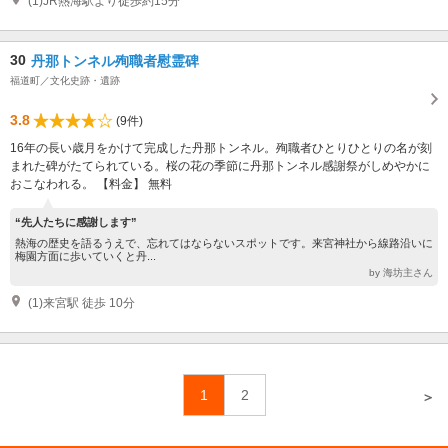
(1)JR熱海駅より徒歩約15分
30
丹那トンネル殉職者慰霊碑
福道町／文化史跡・遺跡
3.8
(9件)
16年の長い歳月をかけて完成した丹那トンネル。殉職者ひとりひとりの名が刻
まれた碑がたてられている。桜の花の季節に丹那トンネル感謝祭がしめやかに
おこなわれる。 【料金】 無料
“先人たちに感謝します”
熱海の歴史を語るうえで、忘れてはならないスポットです。来宮神社から線路沿いに
梅園方面に歩いていくと丹...
by 海坊主さん
(1)来宮駅 徒歩 10分
1
2
＞