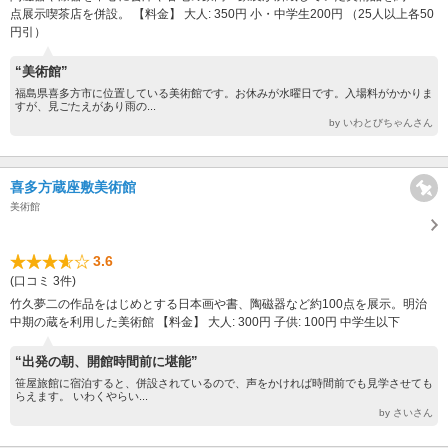
点展示喫茶店を併設。 【料金】 大人: 350円 小・中学生200円 （25人以上各50
円引）
“美術館”
福島県喜多方市に位置している美術館です。お休みが水曜日です。入場料がかかりま
すが、見ごたえがあり雨の...
by いわとびちゃんさん
喜多方蔵座敷美術館
美術館
3.6
(口コミ 3件)
竹久夢二の作品をはじめとする日本画や書、陶磁器など約100点を展示。明治
中期の蔵を利用した美術館 【料金】 大人: 300円 子供: 100円 中学生以下
“出発の朝、開館時間前に堪能”
笹屋旅館に宿泊すると、併設されているので、声をかければ時間前でも見学させても
らえます。 いわくやらい...
by さいさん