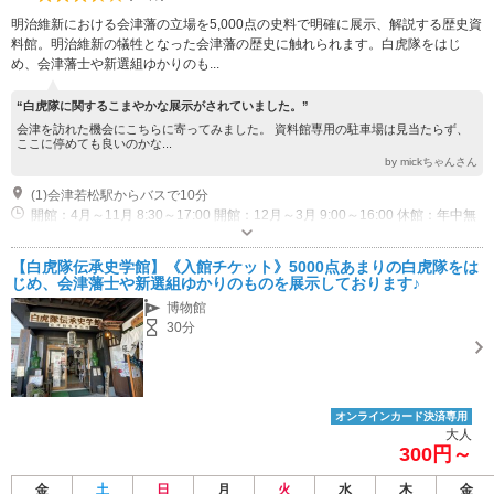
明治維新における会津藩の立場を5,000点の史料で明確に展示、解説する歴史資
料館。明治維新の犠牲となった会津藩の歴史に触れられます。白虎隊をはじ
め、会津藩士や新選組ゆかりのも...
“白虎隊に関するこまやかな展示がされていました。”
会津を訪れた機会にこちらに寄ってみました。 資料館専用の駐車場は見当たらず、
ここに停めても良いのかな...
by mickちゃんさん
(1)会津若松駅からバスで10分
開館：4月～11月 8:30～17:00 開館：12月～3月 9:00～16:00 休館：年中無
休
【白虎隊伝承史学館】《入館チケット》5000点あまりの白虎隊をは
じめ、会津藩士や新選組ゆかりのものを展示しております♪
博物館
30分
オンラインカード決済専用
大人
300円～
金
土
日
月
火
水
木
金