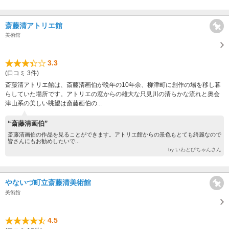
斎藤清アトリエ館
美術館
3.3
(口コミ 3件)
斎藤清アトリエ館は、斎藤清画伯が晩年の10年余、柳津町に創作の場を移し暮
らしていた場所です。アトリエの窓からの雄大な只見川の清らかな流れと奥会
津山系の美しい眺望は斎藤画伯の...
“斎藤清画伯”
斎藤清画伯の作品を見ることができます。アトリエ館からの景色もとても綺麗なので
皆さんにもお勧めしたいで...
by いわとびちゃんさん
やないづ町立斎藤清美術館
美術館
4.5