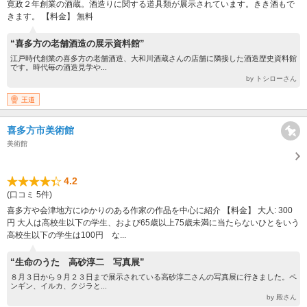
寛政２年創業の酒蔵。酒造りに関する道具類が展示されています。きき酒もで
きます。 【料金】 無料
“喜多方の老舗酒造の展示資料館”
江戸時代創業の喜多方の老舗酒造、大和川酒蔵さんの店舗に隣接した酒造歴史資料館
です。時代毎の酒造見学や...
by トシローさん
王道
喜多方市美術館
美術館
4.2
(口コミ 5件)
喜多方や会津地方にゆかりのある作家の作品を中心に紹介 【料金】 大人: 300
円 大人は高校生以下の学生、および65歳以上75歳未満に当たらないひとをいう
高校生以下の学生は100円 な...
“生命のうた 高砂淳二 写真展”
８月３日から９月２３日まで展示されている高砂淳二さんの写真展に行きました。ペ
ンギン、イルカ、クジラと...
by 殿さん