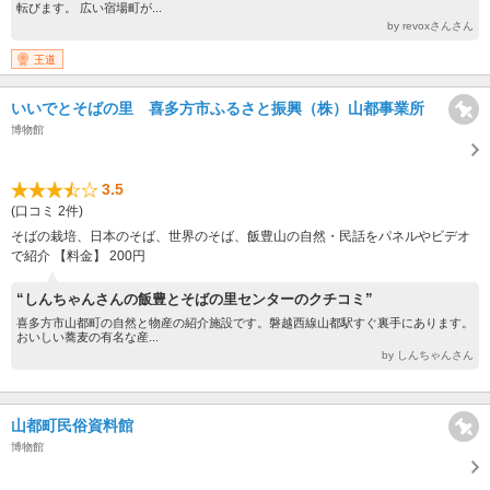
転びます。 広い宿場町が...
by revoxさんさん
王道
いいでとそばの里 喜多方市ふるさと振興（株）山都事業所
博物館
3.5
(口コミ 2件)
そばの栽培、日本のそば、世界のそば、飯豊山の自然・民話をパネルやビデオ
で紹介 【料金】 200円
“しんちゃんさんの飯豊とそばの里センターのクチコミ”
喜多方市山都町の自然と物産の紹介施設です。磐越西線山都駅すぐ裏手にあります。
おいしい蕎麦の有名な産...
by しんちゃんさん
山都町民俗資料館
博物館