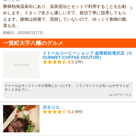
磐梯熱海温泉街にあり、温泉宿泊とセットで利用することをお勧
めします。スタッフ皆さん優しい方で、親切丁寧に指導してもら
えます。建物は綺麗で、混雑していないので、ゆっくり着物の鑑
賞も出...
投稿日：2025年2月17日
一箕町大字八幡のグルメ
ドトールコーヒーショップ 会津若松滝沢店（G
OURMET COFFEE DOUTOR）
4.5
(2件)
ドトールはサンドイッチが美味しかったです。 ミラノサンドＡが生ハムやサラミが
サンドされてい...
by はやちーさん
ポタジエ
4.2
(8件)