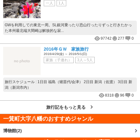
一人
1人
GWを利用しての東北一周。SL銀河乗ったり恐山行ったりずっと行きたかっ
た本州最北端大間崎は解放的な寂...
97742
277
0
2016年ＧＷ 家族旅行
2016/4/29(金) ～ 2016/5/1(日)
家族（子連れ）
3人～5人
旅行スケジュール : 1日目 福島（猪苗代/会津） 2日目 新潟（佐渡） 3日目 新
潟（新潟市内）
8318
96
0
旅行記をもっと見る
一箕町大字八幡
のおすすめジャンル
博物館(2)