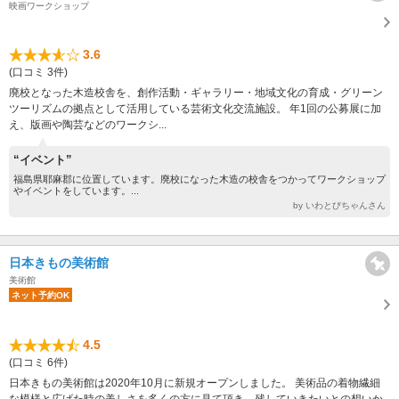
映画ワークショップ
3.6
(口コミ 3件)
廃校となった木造校舎を、創作活動・ギャラリー・地域文化の育成・グリーン
ツーリズムの拠点として活用している芸術文化交流施設。 年1回の公募展に加
え、版画や陶芸などのワークシ...
“イベント”
福島県耶麻郡に位置しています。廃校になった木造の校舎をつかってワークショップ
やイベントをしています。...
by いわとびちゃんさん
日本きもの美術館
美術館
ネット予約OK
4.5
(口コミ 6件)
日本きもの美術館は2020年10月に新規オープンしました。 美術品の着物繊細
な模様と広げた時の美しさを多くの方に見て頂き、残していきたいとの想いか