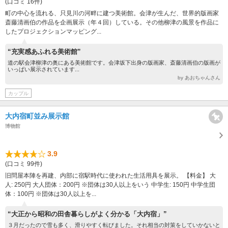
(口コミ 16件)
町の中心を流れる、只見川の河畔に建つ美術館。会津が生んだ、世界的版画家
斎藤清画伯の作品を企画展示（年４回）している。その他柳津の風景を作品に
したプロジェクションマッピング...
“充実感あふれる美術館”
道の駅会津柳津の奥にある美術館です。会津坂下出身の版画家、斎藤清画伯の版画が
いっぱい展示されています...
by あおちゃんさん
カップル
大内宿町並み展示館
博物館
3.9
(口コミ 99件)
旧問屋本陣を再建、内部に宿駅時代に使われた生活用具を展示。 【料金】 大
人: 250円 大人団体：200円 ※団体は30人以上をいう 中学生: 150円 中学生団
体：100円 ※団体は30人以上を...
“大正から昭和の田舎暮らしがよく分かる「大内宿」”
３月だったので雪も多く、滑りやすく転びました。それ相当の対策をしていかないと