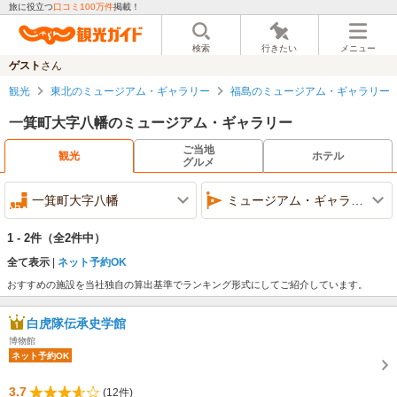
旅に役立つ
口コミ100万件
掲載！
検索
行きたい
メニュー
ゲスト
さん
観光
東北のミュージアム・ギャラリー
福島のミュージアム・ギャラリー
一箕町大字八幡のミュージアム・ギャラリー
ご当地
観光
ホテル
グルメ
一箕町大字八幡
ミュージアム・ギャラリー
1 - 2件
（全2件中）
全て表示
ネット予約OK
おすすめの施設を当社独自の算出基準でランキング形式にしてご紹介しています。
白虎隊伝承史学館
博物館
ネット予約OK
3.7
(12件)