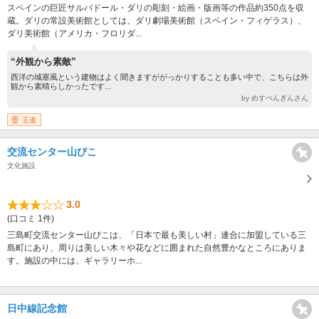
スペインの巨匠サルバドール・ダリの彫刻・絵画・版画等の作品約350点を収
蔵。ダリの常設美術館としては、ダリ劇場美術館（スペイン・フィゲラス）、
ダリ美術館（アメリカ・フロリダ...
“外観から素敵”
西洋の城塞風という建物はよく聞きますががっかりすることも多い中で、こちらは外
観から素晴らしかったです...
by めすぺんぎんさん
王道
交流センター山びこ
文化施設
3.0
(口コミ 1件)
三島町交流センター山びこは、「日本で最も美しい村」連合に加盟している三
島町にあり、周りは美しい木々や花などに囲まれた自然豊かなところにありま
す。施設の中には、ギャラリーホ...
日中線記念館