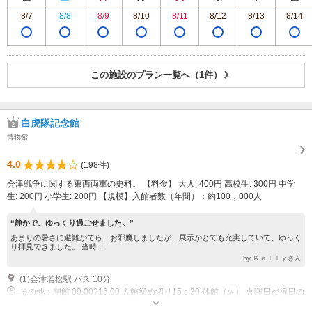
8/7
8/8
8/9
8/10
8/11
8/12
8/13
8/14
この施設のプラン一覧へ（1件）
白虎隊記念館
博物館
4.0
(198件)
会津戦争に関する東西両軍の史料。 【料金】 大人: 400円 高校生: 300円 中学
生: 200円 小学生: 200円 【規模】入館者数（年間）：約100，000人
“静かで、ゆっくり過ごせました。”
あまりの暑さに避難がてら、お邪魔しましたが、展示がとても充実していて、ゆっく
り拝見できました。 当時...
by Ｋｅｌｌｙさん
(1)会津若松駅 バス 10分
その他：開館 09:00?16:00 入館締め切り15：30 休館（火） 火曜日が祝日の
場合は開館