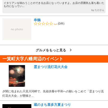
イタリアンを味わうことのできるお店になっていますよ。お店の雰囲気も落ち着いた
ものになってい...
by たけさん
串鶴
-.-
(0件)
グルメをもっと見る
一箕町大字八幡周辺のイベント
霊まつり流灯花火大会
夕闇に包まれた只見川河畔で、先祖供養や平和への願いをこめて「霊まつり流
灯花火大会」が開催さ...
蔵のまち喜多方夏まつり