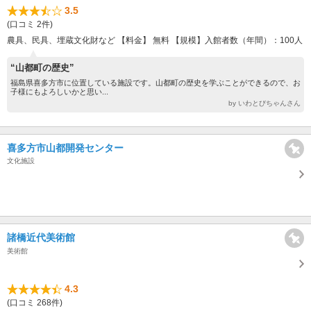
3.5
(口コミ 2件)
農具、民具、埋蔵文化財など 【料金】 無料 【規模】入館者数（年間）：100人
“山都町の歴史”
福島県喜多方市に位置している施設です。山都町の歴史を学ぶことができるので、お
子様にもよろしいかと思い...
by いわとびちゃんさん
喜多方市山都開発センター
文化施設
諸橋近代美術館
美術館
4.3
(口コミ 268件)