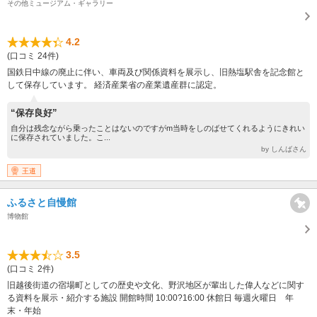
その他ミュージアム・ギャラリー
4.2
(口コミ 24件)
国鉄日中線の廃止に伴い、車両及び関係資料を展示し、旧熱塩駅舎を記念館と
して保存しています。 経済産業省の産業遺産群に認定。
“保存良好”
自分は残念ながら乗ったことはないのですがm当時をしのばせてくれるようにきれい
に保存されていました。こ...
by しんばさん
王道
ふるさと自慢館
博物館
3.5
(口コミ 2件)
旧越後街道の宿場町としての歴史や文化、野沢地区が輩出した偉人などに関す
る資料を展示・紹介する施設 開館時間 10:00?16:00 休館日 毎週火曜日 年
末・年始