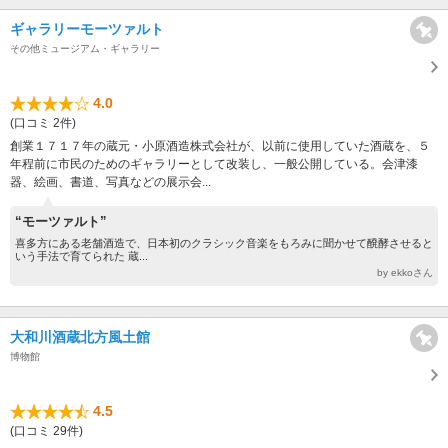
ギャラリーモーツァルト
その他ミュージアム・ギャラリー
4.0
(口コミ 2件)
創業１７１７年の蔵元・小原酒造株式会社が、以前に使用していた酒蔵を、５
年程前に市民のためのギャラリーとして改装し、一般公開している。会津漆
器、絵画、書道、写真などの展示会...
“モーツァルト”
喜多方にある老舗酒造で、日本初のクラシック音楽をもろみに聞かせて醗酵させると
いう手法で育てられた 蔵...
by ekkoさん
大和川酒蔵北方風土館
博物館
4.5
(口コミ 29件)