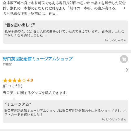
会津坂下町出身で名誉町民でもある春日八郎氏の思い出の品々を展示した記念
館。別れの一本杉のとなりに歌碑があり「別れの一本杉」の曲が流れる。 Ｊ
Ｒ只見線会津坂下駅前には、春日...
“昔を思い出して”
私が子供の頃、父が春日八郎の曲をかけていたので覚えています。 昔を思い出しな
つかしくなり訪問しました...
by しろりんさん
野口英世記念館ミュージアムショップ
博物館
4.0
(口コミ 6件)
野口英世に関するグッズを購入できます。
“ミュージアム”
野口英世記念館ミュージアムショップは野口英世記念館の中にあるショップです。ポ
ストカードを買いました！
by ひろピョンさん