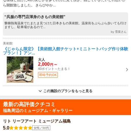
ら開館致しました。 きらびやか...
“呉服の専門店渾身のきもの美術館”
磐梯熱海温泉でたまたま見つけた日本きもの美術館。温泉街をぶらぶら歩いても行け
ますし、駐車場があるので...
by 雪菜さん
美術館
《じゃらん限定》【美術館入館チケット+ミニトートバッグ作り体験
プラン！】アン...
大人
2,000
～
円
40ポイント～たまる！
即時予約OK
この施設のプランをもっと見る
最新の高評価クチコミ
福島周辺のミュージアム・ギャラリー
リト リーフアート ミュージアム福島
5.0
女性／50代