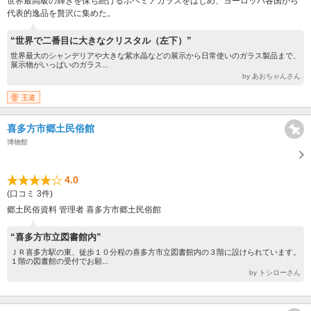
世界最高級の輝きを保ち続けるボヘミアガラスをはじめ、ヨーロッパ各国から
代表的逸品を贅沢に集めた。
“世界で二番目に大きなクリスタル（左下）”
世界最大のシャンデリアや大きな紫水晶などの展示から日常使いのガラス製品まで、
展示物がいっぱいのガラス...
by あおちゃんさん
王道
喜多方市郷土民俗館
博物館
4.0
(口コミ 3件)
郷土民俗資料 管理者 喜多方市郷土民俗館
“喜多方市立図書館内”
ＪＲ喜多方駅の東、徒歩１０分程の喜多方市立図書館内の３階に設けられています。
１階の図書館の受付でお願...
by トシローさん