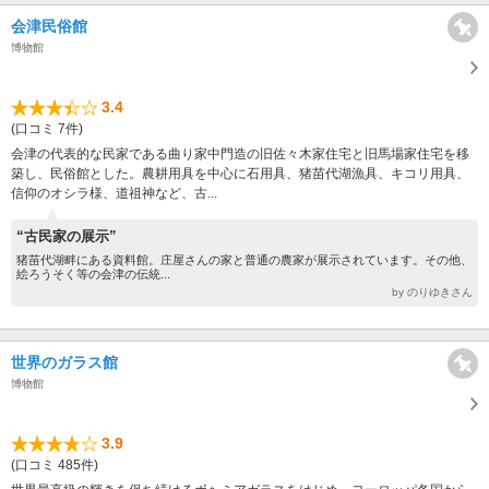
会津民俗館
博物館
3.4
(口コミ 7件)
会津の代表的な民家である曲り家中門造の旧佐々木家住宅と旧馬場家住宅を移
築し、民俗館とした。農耕用具を中心に石用具、猪苗代湖漁具、キコリ用具、
信仰のオシラ様、道祖神など、古...
“古民家の展示”
猪苗代湖畔にある資料館。庄屋さんの家と普通の農家が展示されています。その他、
絵ろうそく等の会津の伝統...
by のりゆきさん
世界のガラス館
博物館
3.9
(口コミ 485件)