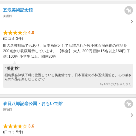
五浪美術記念館
美術館
4.0
(口コミ 3件)
町の名誉町民でもあり、日本画家として活躍された故小林五浪画伯の作品を
200点余り収蔵展示しています。 【料金】 大人: 200円 団体15名以上160円 子
供: 100円 小学生以上、団体80円
“美術館”
福島県会津坂下町に位置している美術館です。日本画家の小林五浪画伯と、その弟さ
んの作品を楽しむことがで...
by いわとびちゃんさん
春日八郎記念公園・おもいで館
博物館
3.6
(口コミ 5件)