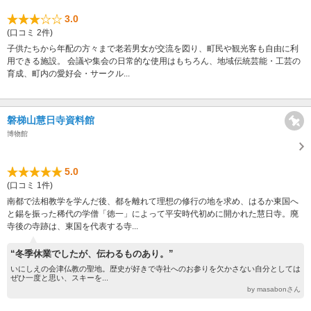
3.0
(口コミ 2件)
子供たちから年配の方々まで老若男女が交流を図り、町民や観光客も自由に利
用できる施設。 会議や集会の日常的な使用はもちろん、地域伝統芸能・工芸の
育成、町内の愛好会・サークル...
磐梯山慧日寺資料館
博物館
5.0
(口コミ 1件)
南都で法相教学を学んだ後、都を離れて理想の修行の地を求め、はるか東国へ
と錫を振った稀代の学僧「徳一」によって平安時代初めに開かれた慧日寺。廃
寺後の寺跡は、東国を代表する寺...
“冬季休業でしたが、伝わるものあり。”
いにしえの会津仏教の聖地。歴史が好きで寺社へのお参りを欠かさない自分としては
ぜひ一度と思い、スキーを...
by masabonさん