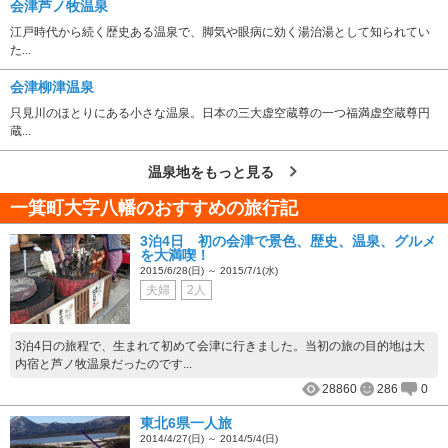
会津芦ノ牧温泉
江戸時代から続く歴史ある温泉で、脚気や眼病に効く湯治湯として知られてい
た...
会津柳津温泉
只見川のほとりにある小さな温泉。日本の三大虚空蔵尊の一つ福満虚空蔵尊円
蔵...
温泉地をもっと見る
一箕町大字八幡のおすすめの旅行記
3泊4日 初の会津で景色、歴史、温泉、グルメ
を大満喫！
2015/6/28(日) ～ 2015/7/1(水)
夫婦
2人
3泊4日の旅程で、生まれて初めて会津に行きました。当初の旅の目的地は大
内宿と芦ノ牧温泉だったのです...
28860
286
0
東北6県一人旅
2014/4/27(日) ～ 2014/5/4(日)