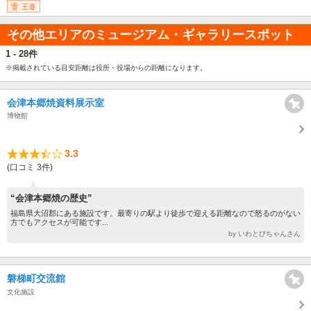
王道
その他エリアのミュージアム・ギャラリースポット
1 - 28件
※掲載されている目安距離は役所・役場からの距離になります。
会津本郷焼資料展示室
博物館
3.3
(口コミ 3件)
“会津本郷焼の歴史”
福島県大沼郡にある施設です。最寄りの駅より徒歩で迎える距離なので怒るのがない
方でもアクセスが可能です...
by いわとびちゃんさん
磐梯町交流館
文化施設