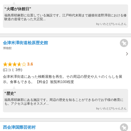
“火曜が休館日”
福島県耶麻郡に位置している施設です。江戸時代末期まで越後街道野澤宿における修
験道の道場であった大正院...
by いわとびちゃんさん
会津米澤街道桧原歴史館
博物館
3.6
(口コミ 3件)
会津米澤街道にあった検断屋敷を再生。その周辺の歴史や人々のくらしを展
示。食事もできる。 【料金】 観覧料100程度
“歴史”
福島県耶麻郡にある施設です。周辺の歴史を知ることができるのでお子様の教育に
も。アクセスは車をオススメ...
by いわとびちゃんさん
西会津国際芸術村