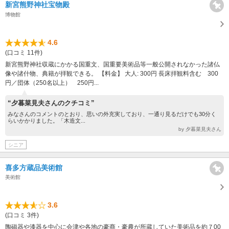
新宮熊野神社宝物殿
博物館
4.6
(口コミ 11件)
新宮熊野神社収蔵にかかる国重文、国重要美術品等一般公開されなかった諸仏
像や諸什物、典籍が拝観できる。 【料金】 大人: 300円 長床拝観料含む 300
円／団体（250名以上） 250円...
“夕暮菜見夫さんのクチコミ”
みなさんのコメントのとおり、思いの外充実しており、一通り見るだけでも30分く
らいかかりました。「木造文...
by 夕暮菜見夫さん
シニア
喜多方蔵品美術館
美術館
3.6
(口コミ 3件)
陶磁器や漆器を中心に会津や各地の豪商・豪農が所蔵していた美術品を約７00