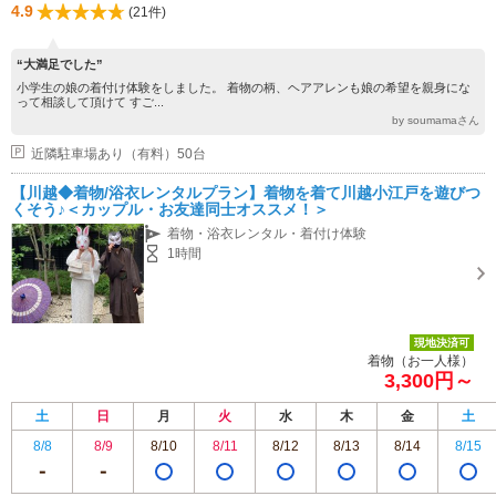
4.9
(21件)
“大満足でした”
小学生の娘の着付け体験をしました。 着物の柄、ヘアアレンも娘の希望を親身にな
って相談して頂けて すご...
by soumamaさん
近隣駐車場あり（有料）50台
【川越◆着物/浴衣レンタルプラン】着物を着て川越小江戸を遊びつ
くそう♪＜カップル・お友達同士オススメ！＞
着物・浴衣レンタル・着付け体験
1時間
現地決済可
着物（お一人様）
3,300円～
土
日
月
火
水
木
金
土
8/8
8/9
8/10
8/11
8/12
8/13
8/14
8/15