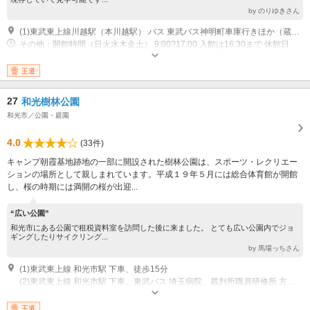
by のりゆきさん
(1)東武東上線川越駅（本川越駅） バス 東武バス神明町車庫行きほか（蔵のまち経由）「札の辻」下車徒歩１０分 東武東上線川越駅（本川越駅） バス 小江戸巡回バス「本丸御殿」下車徒歩０分 東武東上線川越駅（本川越駅） バス 小江戸名所めぐりバス「博物館前」下車徒歩１分
その他：開館時間（日火水木金土） 9:00?17:00 入館は16:30まで 休館日
（月） 祝日の場合は、翌火曜日が休館日 休館日 12月29日?1月3日 休館日
第４金曜日(館内整理日) ただし、祝日は除く
王道
27
和光樹林公園
和光市／公園・庭園
4.0
(33件)
キャンプ朝霞基地跡地の一部に開設された樹林公園は、スポーツ・レクリエー
ションの場所として親しまれています。平成１９年５月には総合体育館が開館
し、桜の時期には満開の桜が出迎...
“広い公園”
和光市にある公園で租税資料室を訪問した後に来ました。 とても広い公園内でジョ
ギングしたりサイクリング...
by 馬場っちさん
(1)東武東上線 和光市駅 下車、徒歩15分
(2)東武東上線 和光市駅 下車。東武バス 埼玉病院、裁判所職員研修所 方面行き 乗車。西大和団地 下車、徒歩 5分
王道