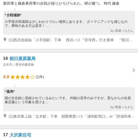
新田軍と鎌倉幕府軍の合戦が繰りひろげられた。碑が建つ。 時代 鎌倉
“古戦場跡”
小手指古戦場跡は少しわかりづらい場所にあります。 少々マニアックな感じなの
で、興味のある方は是非！ ...
by 馬場っちさん
(1)西武池袋線「小手指駅」下車 西武バス『宮寺西』行き乗車 『誓詞橋』下車、徒歩 3分
16
朝日屋原薬局
志木市／歴史的建造物
4.0
(1件)
“薬局”
国の文化財に登録されているみたいです。 外観の見学のみですが、昔ながらの住居
兼店舗という印象を受けま...
by 馬場っちさん
(1)東武東上線「志木駅」下車 国際興業バス「浦和駅西口」or「西浦和車庫」行き乗車 「市場坂上」下車 徒歩１分
17
大沢家住宅