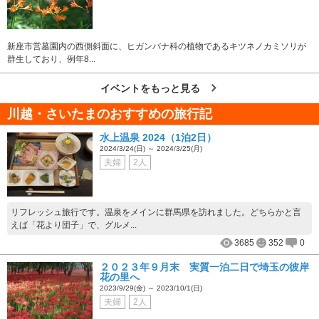
新座市営墓園内の西側斜面に、ヒガンバナ科の植物であるキツネノカミソリが
群生しており、例年8...
イベントをもっと見る
川越・さいたまのおすすめの旅行記
水上温泉 2024（1泊2日）
2024/3/24(日) ～ 2024/3/25(月)
夫婦
2人
リフレッシュ旅行です。温泉をメインに群馬県を訪れました。どちらかと言
えば「花より団子」で、グルメ...
3685
352
0
２０２３年９月末 実質一泊二日で埼玉の彼岸
花の里へ
2023/9/29(金) ～ 2023/10/1(日)
夫婦
2人