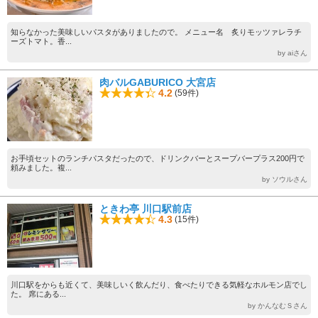
知らなかった美味しいパスタがありましたので。 メニュー名 炙りモッツァレラチ
ーズトマト。香...
by aiさん
肉バルGABURICO 大宮店
4.2
(59件)
お手頃セットのランチパスタだったので、ドリンクバーとスープバープラス200円で
頼みました。複...
by ソウルさん
ときわ亭 川口駅前店
4.3
(15件)
川口駅をからも近くて、美味しいく飲んだり、食べたりできる気軽なホルモン店でし
た。 席にある...
by かんなむＳさん