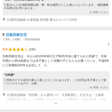
三富(さんとみ)地割遺構は家・畑・林を縦割りにした感じになっています。 地割遺構
の石碑は3か所にありま...
by 馬場っちさん
(1)西武池袋線 or 新宿線 所沢駅 東口からバスで20分
8
旧島田家住宅
三芳町（入間郡）／歴史的建造物
4.0
(2件)
旧島田家住宅は、今から約200年前の江戸時代中頃に建てられた民家で、天保
年間から明治初期までは寺子屋として近隣の子どもたちが通っていた。平成8年
に三富開拓300年を記念して、人...
“古民家”
三芳町のケヤキ並木の通りに面したところにあります。 この住宅は寺子屋として使
っていたそうなので、お家...
by 馬場っちさん
(1)西武池袋線「所沢駅」から西武バス「大宮駅西口」行き又は「上福岡駅西口」行きで『学校前』下車すぐ
(2)東武東上線「ふじみ野駅」からライフバス6番線で「上富小学校」下車すぐ
その他：見学 9:00?16:00 休業日：月曜日・国民の祝日・年末年始