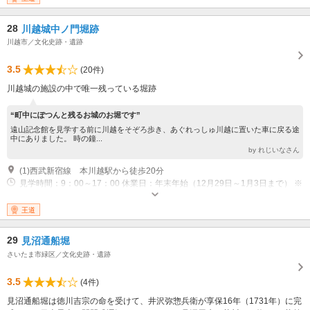
28
川越城中ノ門堀跡
川越市／文化史跡・遺跡
3.5
(20件)
川越城の施設の中で唯一残っている堀跡
“町中にぽつんと残るお城のお堀です”
遠山記念館を見学する前に川越をそぞろ歩き、あぐれっしゅ川越に置いた車に戻る途
中にありました。 時の鐘...
by れじいなさん
(1)西武新宿線 本川越駅から徒歩20分
見学時間：9：00～17：00 休業日：年末年始（12月29日～1月3日まで） ※
都合により変更あり
王道
29
見沼通船堀
さいたま市緑区／文化史跡・遺跡
3.5
(4件)
見沼通船堀は徳川吉宗の命を受けて、井沢弥惣兵衛が享保16年（1731年）に完