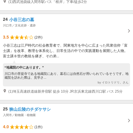
(1)西武池袋線入間市駅バス「根岸」下車/徒歩2分
24
小谷三志の墓
川口市／文化史跡・遺跡
3.5
(2件)
小谷三志は江戸時代の社会教育者で、関東地方を中心に広まった民衆信仰「富
士講」を改革、教理を体系化し、日常生活の中での実践運動を展開した人物。
富士講８世の教統を継ぎ、その弟...
“地蔵院の中にあります。”
川口市の菩提寺である地蔵院にあり、墓石には自然石が用いられているそうです。地
蔵院を訪れた際は、見学さ...
by イロトリドリ。さん
(1)埼玉高速鉄道線新井宿駅 徒歩 10分 JR京浜東北線西川口駅 バス 25分
25
狭山丘陵のチダケサシ
入間市／動物園・植物園
4.0
(1件)