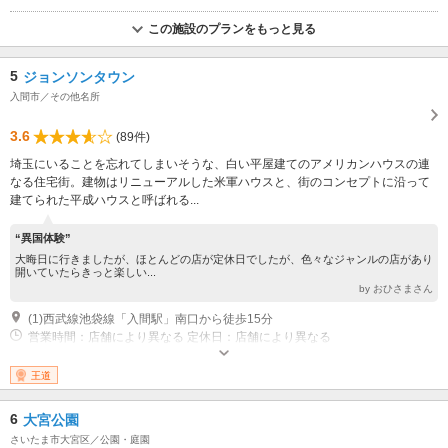
この施設のプランをもっと見る
5
ジョンソンタウン
入間市／その他名所
3.6
(89件)
埼玉にいることを忘れてしまいそうな、白い平屋建てのアメリカンハウスの連
なる住宅街。建物はリニューアルした米軍ハウスと、街のコンセプトに沿って
建てられた平成ハウスと呼ばれる...
“異国体験”
大晦日に行きましたが、ほとんどの店が定休日でしたが、色々なジャンルの店があり
開いていたらきっと楽しい...
by おひさまさん
(1)西武線池袋線「入間駅」南口から徒歩15分
営業時間：店舗により異なる 定休日：店舗により異なる
王道
6
大宮公園
さいたま市大宮区／公園・庭園