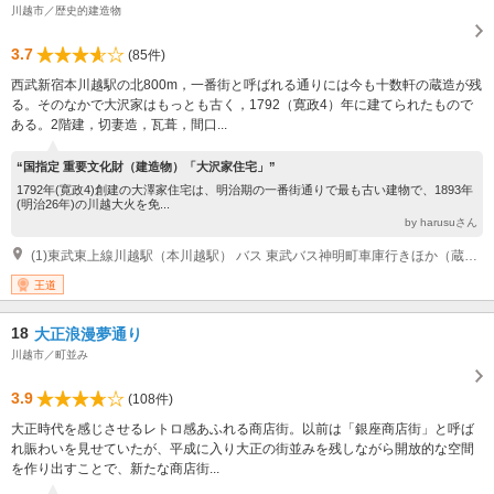
川越市／歴史的建造物
3.7
(85件)
西武新宿本川越駅の北800m，一番街と呼ばれる通りには今も十数軒の蔵造が残
る。そのなかで大沢家はもっとも古く，1792（寛政4）年に建てられたもので
ある。2階建，切妻造，瓦葺，間口...
“国指定 重要文化財（建造物）「大沢家住宅」”
1792年(寛政4)創建の大澤家住宅は、明治期の一番街通りで最も古い建物で、1893年
(明治26年)の川越大火を免...
by harusuさん
(1)東武東上線川越駅（本川越駅） バス 東武バス神明町車庫行きほか（蔵のまち経由）「札の辻」下車徒歩1分 東武東上線川越駅（本川越駅） バス 小江戸巡回バス「蔵の街」下車徒歩1分 東武東上線川越駅（本川越駅） バス 小江戸名所めぐりバス「札の辻」下車徒歩1分
王道
18
大正浪漫夢通り
川越市／町並み
3.9
(108件)
大正時代を感じさせるレトロ感あふれる商店街。以前は「銀座商店街」と呼ば
れ賑わいを見せていたが、平成に入り大正の街並みを残しながら開放的な空間
を作り出すことで、新たな商店街...