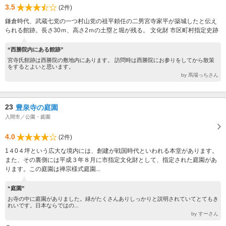
3.5
(2件)
鎌倉時代、武蔵七党の一つ村山党の祖平頼任の二男宮寺家平が築城したと伝え
られる館跡。長さ30ｍ、高さ2ｍの土塁と堀が残る。 文化財 市区町村指定史跡
“西勝院内にある館跡”
宮寺氏館跡は西勝院の敷地内にあります。 訪問時は西勝院にお参りをしてから散策
をするとよいと思います。
by 馬場っちさん
23
豊泉寺の庭園
入間市／公園・庭園
4.0
(2件)
1４0４坪という広大な境内には、創建が戦国時代といわれる本堂があります。
また、その裏側には平成３年８月に市指定文化財として、指定された庭園があ
ります。この庭園は禅宗様式庭園...
“庭園”
お寺の中に庭園がありました。緑がたくさんありしっかりと説明されていてとてもき
れいです。日本ならではの...
by すーさん