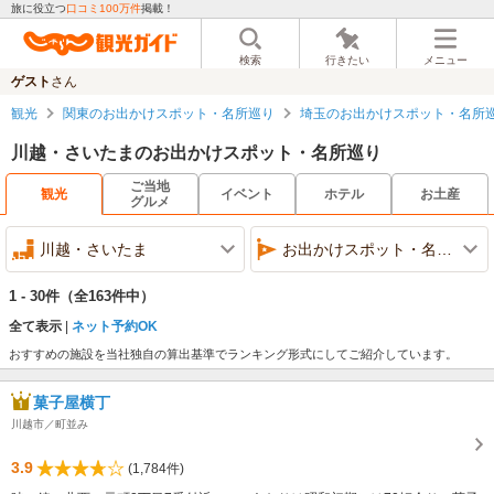
旅に役立つ
口コミ100万件
掲載！
検索
行きたい
メニュー
ゲスト
さん
観光
関東のお出かけスポット・名所巡り
埼玉のお出かけスポット・名所
川越・さいたまのお出かけスポット・名所巡り
ご当地
観光
イベント
ホテル
お土産
グルメ
川越・さいたま
お出かけスポット・名所巡り
1 - 30件
（全163件中）
全て表示
ネット予約OK
おすすめの施設を当社独自の算出基準でランキング形式にしてご紹介しています。
菓子屋横丁
川越市／町並み
3.9
(1,784件)