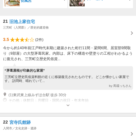
切風呂
21
旧池上家住宅
三芳町（入間郡）／歴史的建造物
3.5
(2件)
今から約140年前江戸時代末期に建築された桁行11間・梁間6間、居室部9間取
り（9部屋）の大型茅葺民家。内部は、床下の構造や壁塗りの工程がわかるよう
に復元され、三芳町立歴史民俗資...
“茅葺屋根が印象的な家屋”
三芳町立歴史民俗資料館の近くに移築復元されたものです。 どこか懐かしい家屋で
す。 訪問時、晴れていて...
by 馬場っちさん
(1)東武東上線みずほ台駅 徒歩 30分
その他：休館日：月曜日・国民の祝日・年末年始
22
宮寺氏館跡
入間市／文化史跡・遺跡