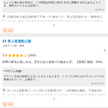
ちょうど蓮の花が見頃で、この時期は特別に6時すぎ位に開園する日もあるようで
す。無料ガイドさんの定時ツ...
by fさん
(1)東武東上線志木駅東口下車 バス 東武バス「富士見高校行き」 興禅寺入り口バス停 徒歩 3分
その他：開園 4月1日?9月30日 09:00?18:00 10月?3月は17:00まで 休園 な
し 開館時間（日火水木金土） 09:00?17:00 富士見市立難波田城資料館（公
園内にあり） 休館日 12月29日?1月3日（月） 富士見市立難波田城資料館
王道
（公園内にあり）月曜日が祝日のときは開館し、翌日休館
13
県上尾運動公園
上尾市／公園・庭園
3.8
(24件)
四季の変化が楽しめる。芝生があり家族での散歩も可。 【規模】面積：35ha
“マラソン大会”
マラソン大会の始発になることがよくあります。トラックの外にはマラコンコースが
整備されていて、お薦めで...
by みおさん
(1)ＪＲ上尾駅東口 バス 18分 大宮駅東口行「上尾運動公園前」下車徒歩8分 JR上尾駅東口 徒歩 20分 ニューシャトル丸山駅 徒歩 30分
その他：営業 4月1日?3月31日 休業日 12月29日?1月3日 毎月1回施設点検日
王道