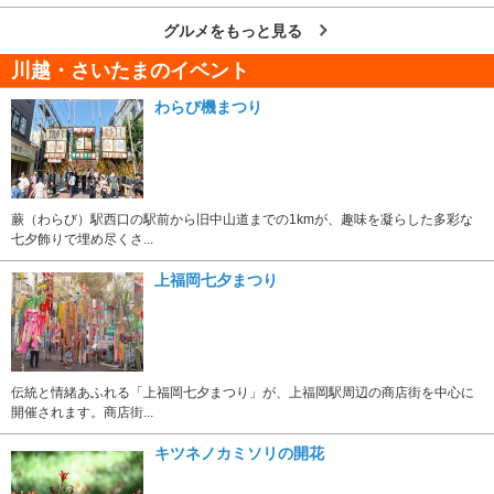
グルメをもっと見る
川越・さいたまのイベント
わらび機まつり
蕨（わらび）駅西口の駅前から旧中山道までの1kmが、趣味を凝らした多彩な
七夕飾りで埋め尽くさ...
上福岡七夕まつり
伝統と情緒あふれる「上福岡七夕まつり」が、上福岡駅周辺の商店街を中心に
開催されます。商店街...
キツネノカミソリの開花