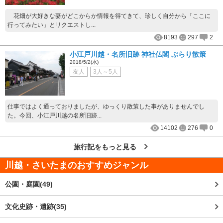
花畑が大好きな妻がどこからか情報を得てきて、珍しく自分から「ここに
行ってみたい」とリクエストし...
8193
297
2
小江戸川越・名所旧跡 神社仏閣 ぶらり散策
2018/5/2(水)
友人
3人～5人
仕事ではよく通っておりましたが、ゆっくり散策した事がありませんでし
た。今回、小江戸川越の名所旧跡...
14102
276
0
旅行記をもっと見る
川越・さいたま
のおすすめジャンル
公園・庭園(49)
文化史跡・遺跡(35)