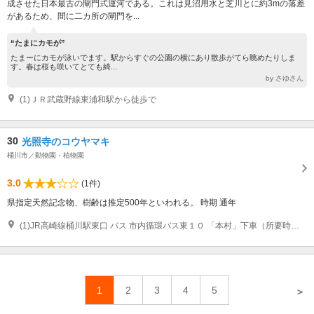
成させた日本最古の閘門式運河である。これは見沼用水と芝川とに約3mの落差
があるため、間に二カ所の閘門を...
“たまにカモが”
たまーにカモが泳いでます。駅からすぐの公園の横にあり散歩がてら眺めたりしま
す。春は桜も咲いてとても綺...
by さゆさん
(1)ＪＲ武蔵野線東浦和駅から徒歩で
30
光照寺のコウヤマキ
桶川市／動物園・植物園
3.0
(1件)
県指定天然記念物、樹齢は推定500年といわれる。 時期 通年
(1)JR高崎線桶川駅東口 バス 市内循環バス東１０ 「本村」下車（所要時間２０分） 徒歩 1分
1
2
3
4
5
＞