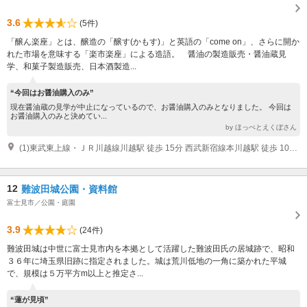
3.6
(5件)
「醸ん楽座」とは、醸造の「醸す(かもす)」と英語の「come on」、さらに開か
れた市場を意味する「楽市楽座」による造語。 醤油の製造販売・醤油蔵見
学、和菓子製造販売、日本酒製造...
“今回はお醤油購入のみ”
現在醤油蔵の見学が中止になっているので、お醤油購入のみとなりました。 今回は
お醤油購入のみと決めてい...
by ほっぺとえくぼさん
(1)東武東上線・ＪＲ川越線川越駅 徒歩 15分 西武新宿線本川越駅 徒歩 10分 川越駅（本川越駅） バス 東武バス神明町車庫行きほか（蔵のまち経由）「仲町」下車徒歩１分 東武東上線川越市駅 徒歩 10分
12
難波田城公園・資料館
富士見市／公園・庭園
3.9
(24件)
難波田城は中世に富士見市内を本拠として活躍した難波田氏の居城跡で、昭和
３６年に埼玉県旧跡に指定されました。城は荒川低地の一角に築かれた平城
で、規模は５万平方m以上と推定さ...
“蓮が見頃”