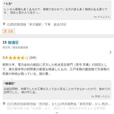
“５月”
レンタル着物も多くあるので、着物で歩かれている方の姿も多く風情がある通りで
す。 現在と昔が入り交ざっ...
by さちよさん
(1)西武新宿線「本川越駅」下車 徒歩10分
王道
19
柳瀬荘
所沢市／歴史的建造物
3.6
(3件)
昭和５年、電力会社の創設に尽力した松永安左衛門（茶号 耳庵）の別荘とし
て、東久留米市の村野家の家屋を移築したもの。江戸末期の建造物で天保期の
民家の特色が残っている。国の重...
“柳瀬荘”
以前訪問時、木曜でしたが工事が入っており見ることができなかったので、改めての
訪問でした。 林の中にあ...
by 馬場っちさん
(1)◎西武池袋/新宿線「所沢駅」またはJR武蔵野線「東所沢駅」から 西武バス（志木駅南口行または跡見女子大行）「西側」下車 徒歩約3分
(2)◎東武東上線「志木駅」から 西武バス（跡見女子大行または所沢駅東口行）「中野」下車 徒歩約5分
公開：木