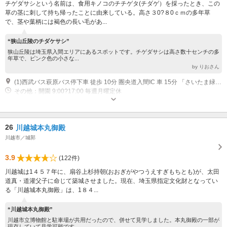
チゲダサシという名前は、食用キノコのチチゲタ(チダゲ）を採ったとき、この
草の茎に刺して持ち帰ったことに由来している。高さ３0?８0ｃｍの多年草
で、茎や葉柄には褐色の長い毛があ...
“狭山丘陵のチダケサシ”
狭山丘陵は埼玉県入間エリアにあるスポットです。チゲダサシは高さ数十センチの多
年草で、ピンク色の小さな...
by りおさん
(1)西武バス萩原バス停下車 徒歩 10分 圏央道入間IC 車 15分 「さいたま緑の森博物館」に駐車場完備
その他：開園 9:00?17:00 毎週月曜定休
26
川越城本丸御殿
川越市／城郭
3.9
(122件)
川越城は1４５７年に、扇谷上杉持朝(おおぎがやつうえすぎもちとも)が、太田
道真・道灌父子に命じて築城させました。現在、埼玉県指定文化財となってい
る「川越城本丸御殿」は、1８４...
“川越城本丸御殿”
川越市立博物館と駐車場が共用だったので、併せて見学しました。本丸御殿の一部が
現存していて見学可能です...