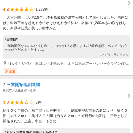
4.2
(1,278件)
「大宮公園」は明治18年、埼玉県最初の県営公園として誕生しました。園内に
は、樹齢百年を超える赤松がそびえる赤松林や、名物の1,200本もの桜をはじ
め、新緑や紅葉が美しい樹木がた...
“日曜日”
ご年齢関係なくのんびりお過ごしいただけると思います♪13時過ぎ頃、ベンチでお弁
当をいただきました！ お...
by ダイヤモンドさん
(1)JR「大宮駅」東口より徒歩20分 または東武アーバンパークライン(野田線)「大宮公園駅」より徒歩10分
王道
7
三富開拓地割遺構
所沢市／文化史跡・遺跡
3.3
(3件)
約３００年前の元禄年間（江戸中頃）、川越城主柳沢吉保の命により、幅４０
間（約７２ｍ）、奥行３７５間（約６８２ｍ）の短冊形の地割を１戸分として
開拓された。上富、中富、下富の...
“所沢・三芳界隈の歴史がわかる！”