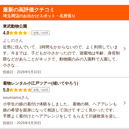
最新の高評価クチコミ
埼玉周辺のお出かけスポット・名所巡り
東武動物公園
4.0
女性／30代
よしのさん
近県に住んでいて、1時間もかからないので、よく利用していま
す。今までは、子どもが小さかったので、遊園地は年齢、身長制
限などがあらことがネックで、動物園のみの入園料で入園して、
小さな...
投稿日：2026年5月10日
着物レンタル小江戸ツアー(傾いてやろう)
5.0
女性／40代
soumamaさん
小学生の娘の着付け体験をしました。 着物の柄、ヘアアレンも
娘の希望を親身になって相談して頂けて すごく良かったです。
手際よく着付けとヘアアレンジをして もらえて川越散策を楽し...
投稿日：2026年4月30日