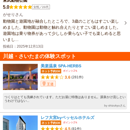
東武動物公園
5.0
女性／20代
がせりさん
動物園と遊園地が融合したところで、3歳のこどもはすごい楽し
めました。動物園は動物と触れ合えたりとすごい楽しめました。
遊園地は乗り物券があって少ししか乗らない子でも楽しめると思
いまし...
投稿日：2025年12月13日
川越・さいたまの体験スポット
美楽温泉 SPA-HERBS
ポイント2％
ネット予約OK
3.6
(281件)
王道
つくりはとても洗練されています。ただお湯に特徴はありません。源泉かけ流しとい
うわけではない...
by shizukyuさん
レフ大宮byベッセルホテルズ
ポイント2％
ネット予約OK
4.5
(81件)