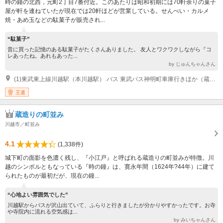
時の鐘の北西，元町2丁目7番付近。このあたりは昭和初期には70軒余りの菓子
屋が軒を連ねていたが現在では20軒ほどが営業している。せんべい・カルメ
焼・あめ玉などの駄菓子が販売され...
“駄菓子”
昔に買った記憶のある駄菓子がたくさんありました。 友人とワクワクしながら『コ
レあったね。あれもあった...
by じゅんちゃんさん
(1)東武東上線川越駅（本川越駅） バス 東武バス神明町車庫行きほか（蔵のまち経由）「札の辻」下車徒歩３分 東武東上線川越駅（本川越駅） バス 小江戸巡回バス「菓子屋横丁」下車徒歩０分 東武東上線川越駅（本川越駅） バス 小江戸名所めぐりバス「札の辻」下車徒歩3分
王道
蔵造りの町並み
川越市／町並み
4.1
(1,338件)
城下町の面影を色濃く残し、『小江戸』と呼ばれる蔵造りの町並みが特徴。川
越のシンボルともなっている『時の鐘』は、寛永年間（1624年?44年）に建て
られたものが最初だが、現在の鐘...
“心地よい雰囲気でした”
川越駅からバスが沢山出ていて、ふらりと行きましたが分かりやすかったです。お寺
や寺院内に流れる空気感は...
by みいちゃんさん