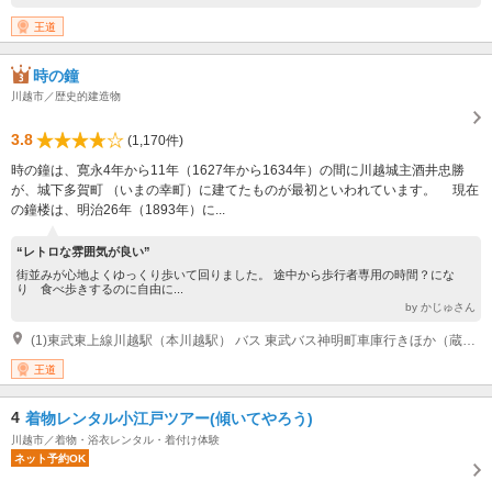
王道
時の鐘
川越市／歴史的建造物
3.8
(1,170件)
時の鐘は、寛永4年から11年（1627年から1634年）の間に川越城主酒井忠勝
が、城下多賀町 （いまの幸町）に建てたものが最初といわれています。 現在
の鐘楼は、明治26年（1893年）に...
“レトロな雰囲気が良い”
街並みが心地よくゆっくり歩いて回りました。 途中から歩行者専用の時間？にな
り 食べ歩きするのに自由に...
by かじゅさん
(1)東武東上線川越駅（本川越駅） バス 東武バス神明町車庫行きほか（蔵のまち経由）「一番街」下車徒歩１分 東武東上線川越駅（本川越駅） バス 小江戸巡回バス「蔵の街」下車徒歩１分 東武東上線川越駅（本川越駅） バス 小江戸名所めぐりバス「一番街」下車徒歩１分
王道
4
着物レンタル小江戸ツアー(傾いてやろう)
川越市／着物・浴衣レンタル・着付け体験
ネット予約OK