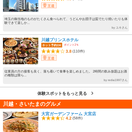
王道
埼玉の御当地のものがたくさん食べられて、うどんやお団子は茹でたり焼いたりも体
験できて楽しか...
by ユキさん
川越プリンスホテル
ポイント2％
ネット予約OK
3.8
(110件)
王道
従業員の方の接客も良く、落ち着いて食事を楽しめました。 2時間の飲み放題はお酒
の種類は限ら...
by redia1997さん
体験スポットをもっと見る
川越・さいたまのグルメ
大宮ガーデンファーム 大宮店
4.2
(58件)