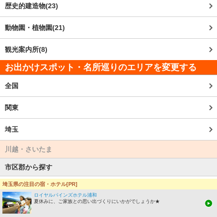
歴史的建造物(23)
動物園・植物園(21)
観光案内所(8)
お出かけスポット・名所巡りのエリアを変更する
全国
関東
埼玉
川越・さいたま
市区郡から探す
埼玉県の注目の宿・ホテル[PR]
さいたま市
ロイヤルパインズホテル浦和
夏休みに、ご家族との思い出づくりにいかがでしょうか★
川越市