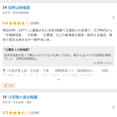
14
旧村山快哉堂
志木市／歴史的建造物
3.6
(23件)
明治10年（1877）に建築された木造2階建て土蔵造りの店蔵で，江戸時代から
「中風根切薬」「分利膏」「正齋湯」などの家傅薬を製造・販売する薬店。座
売り形式を残す点や一階中央に吹...
“公園近くの快哉堂”
志木市役所の近くで駅からのアクセスも良いですね。 駅からはバスでの訪問が便利
でした。 旧村山快哉堂は...
by 馬場っちさん
(1)東武東上線「志木駅」下車 国際興業バス『浦和駅西口』、『浦和車庫』、『宗岡循環』行き乗車 『志木市役所前』下車、徒歩1分
開館：金・土・日・月・祝日 10:00～16:00 休館：年末年始
王道
15
小手指ケ原古戦場
所沢市／文化史跡・遺跡
3.3
(11件)