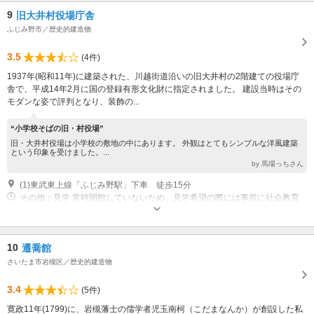
9
旧大井村役場庁舎
ふじみ野市／歴史的建造物
3.5
(4件)
1937年(昭和11年)に建築された、川越街道沿いの旧大井村の2階建ての役場庁
舎で、平成14年2月に国の登録有形文化財に指定されました。 建設当時はその
モダンな姿で評判となり、装飾の...
“小学校そばの旧・村役場”
旧・大井村役場は小学校の敷地の中にあります。 外観はとてもシンプルな洋風建築
という印象を受けました。...
by 馬場っちさん
(1)東武東上線「ふじみ野駅」下車 徒歩15分
その他：見学 常時開館していないため、見学希望の際には事前に社会教育
課文化財保護係までご相談ください。
10
遷喬館
さいたま市岩槻区／歴史的建造物
3.4
(5件)
寛政11年(1799)に、岩槻藩士の儒学者児玉南柯（こだまなんか）が創設した私