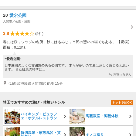
20
愛宕公園
入間市／公園・庭園
3.8
(5件)
春には桜，ツツジの名所，秋にはもみじ，市民の憩いの場でもある。 【規模】
面積：0.12ha
“愛宕公園”
日本庭園のような雰囲気のある公園です。 木々が多いので夏は涼しく感じると思い
ます。 また紅葉の時季は...
by 馬場っちさん
(1)西武池袋線入間市駅 徒歩 15分
埼玉でおすすめの遊び・体験ジャンル
ネット予約OK
バイキング・ビュッフ
陶芸教室・陶芸体験
ェ・ホテルレストラン
貸切温泉・家族風呂・貸
キノコ採り