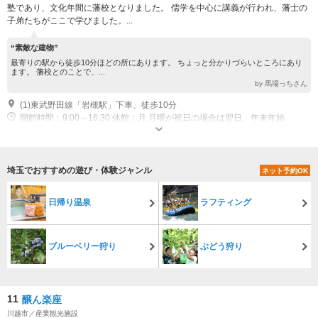
塾であり、文化年間に藩校となりました。 儒学を中心に講義が行われ、藩士の
子弟たちがここで学びました。...
“素敵な建物”
最寄りの駅から徒歩10分ほどの所にあります。 ちょっと分かりづらいところにあり
ます。 藩校とのことで、...
by 馬場っちさん
(1)東武野田線「岩槻駅」下車、徒歩10分
開館時間：9:00～16:30 休館：月 月曜が祝日の場合は翌日、年末年始
埼玉でおすすめの遊び・体験ジャンル
ネット予約OK
日帰り温泉
ラフティング
ブルーベリー狩り
ぶどう狩り
11
醸ん楽座
川越市／産業観光施設