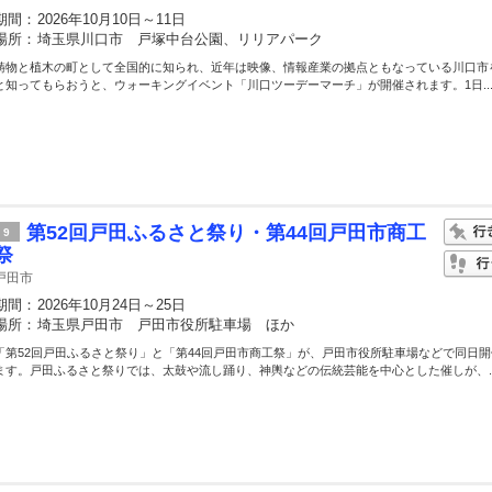
期間：
2026年10月10日～11日
場所：
埼玉県川口市 戸塚中台公園、リリアパーク
鋳物と植木の町として全国的に知られ、近年は映像、情報産業の拠点ともなっている川口市
と知ってもらおうと、ウォーキングイベント「川口ツーデーマーチ」が開催されます。1日..
第52回戸田ふるさと祭り・第44回戸田市商工
9
祭
戸田市
期間：
2026年10月24日～25日
場所：
埼玉県戸田市 戸田市役所駐車場 ほか
「第52回戸田ふるさと祭り」と「第44回戸田市商工祭」が、戸田市役所駐車場などで同日
ます。戸田ふるさと祭りでは、太鼓や流し踊り、神輿などの伝統芸能を中心とした催しが、..