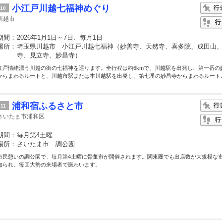
小江戸川越七福神めぐり
10
川越市
期間：
2026年1月1日～7日、毎月1日
場所：
埼玉県川越市 小江戸川越七福神（妙善寺、天然寺、喜多院、成田山
寺、見立寺、妙昌寺）
江戸情緒漂う川越の街の七福神を巡ります。全行程は約6kmで、川越駅を出発し、第一番の
からまわるルートと、川越市駅または本川越駅を出発し、第七番の妙昌寺からまわるルート..
浦和宿ふるさと市
11
さいたま市浦和区
期間：
毎月第4土曜
場所：
さいたま市 調公園
市民憩いの調公園で、毎月第4土曜に骨董市が開催されます。関東圏でも出店数が大規模な
知られ、毎回大勢の来場者で賑わいます。