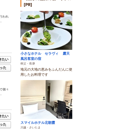
[PR]
行われ
.
小さなホテル セラヴィ 露天
風呂客室の宿
秩父・長瀞
地元の大地の恵みをふんだんに使
用したお料理です
で個々
.
スマイルホテル北朝霞
川越・さいたま