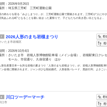
期間：
2026年9月26日
場所：
埼玉県三芳町 三芳町運動公園
夏の終わりを彩る「みよしまつり」が、三芳町運動公園で開催されます。三芳町が“人にや
活気あふれる町”となることを願い始まった夏祭りで、子どもたちの良き思い出となるよ...
2026人形のまち岩槻まつり
7
さいたま市岩槻区
期間：
2026年10月4日
場所：
さいたま市 岩槻人形博物館駐車場（メイン会場）、岩槻駅東口クレ
モール、市宿通り、久保宿通り ほか
人形生産量日本一を誇る岩槻の夏まつり「人形のまち岩槻まつり」が、岩槻人形博物館駐車
イン会場に開催されます。ジャンボひな段結婚式、人形仮装パレード、黒奴行列、よさこい..
川口ツーデーマーチ
8
川口市