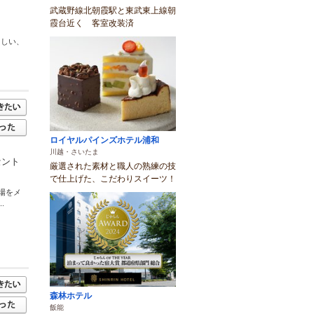
武蔵野線北朝霞駅と東武東上線朝
霞台近く 客室改装済
さしい、
ロイヤルパインズホテル浦和
川越・さいたま
セント
厳選された素材と職人の熟練の技
で仕上げた、こだわりスイーツ！
場をメ
.
森林ホテル
飯能