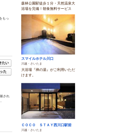
森林公園駅徒歩１分・天然温泉大
浴場を完備！朝食無料サービス
をもっ
.
スマイルホテル川口
川越・さいたま
大浴場『禅の湯』がご利用いただ
けます。
開催され
.
ＣＯＣＯ ＳＴＡＹ西川口駅前
川越・さいたま