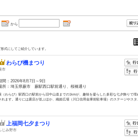
から
グ形式にしてご紹介しています。
わらび機まつり
蕨市
期間：
2026年8月7日～9日
場所：
埼玉県蕨市 蕨駅西口駅前通り、桜橋通り
蕨（わらび）駅西口の駅前から旧中山道までの1kmが、趣味を凝らした多彩な七夕飾りで埋
されます。通りには露店が並ぶほか、織姫広場（川口信用金庫前駐車場）のステージやスタ..
上福岡七夕まつり
ふじみ野市