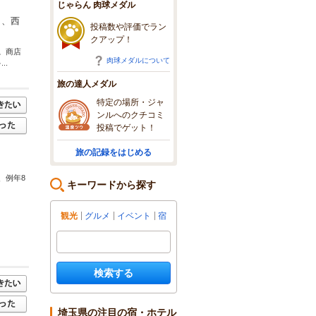
じゃらん 肉球メダル
）、西
投稿数や評価でラン
クアップ！
。商店
肉球メダルについて
..
旅の達人メダル
特定の場所・ジャ
ンルへのクチコミ
投稿でゲット！
旅の記録をはじめる
、例年8
キーワードから探す
観光
グルメ
イベント
宿
検索する
埼玉県の注目の宿・ホテル