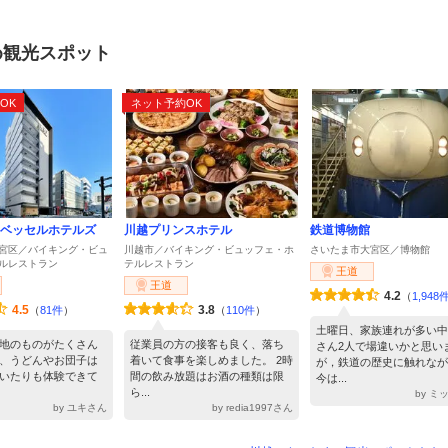
め観光スポット
OK
ネット予約OK
yベッセルホテルズ
川越プリンスホテル
鉄道博物館
宮区／バイキング・ビュ
川越市／バイキング・ビュッフェ・ホ
さいたま市大宮区／博物館
ルレストラン
テルレストラン
王道
王道
4.2
（
1,948
4.5
3.8
（
81件
）
（
110件
）
土曜日、家族連れが多い中
地のものがたくさん
従業員の方の接客も良く、落ち
さん2人で場違いかと思い
、うどんやお団子は
着いて食事を楽しめました。 2時
が，鉄道の歴史に触れなが
いたりも体験できて
間の飲み放題はお酒の種類は限
今は...
ら...
by ミ
by ユキさん
by redia1997さん