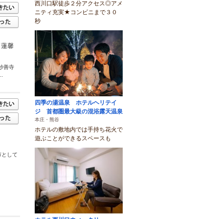
西川口駅徒歩２分アクセス◎アメ
ニティ充実★コンビニまで３０
秒
、蓮馨
妙善寺
.
四季の湯温泉 ホテルヘリテイ
ジ 首都圏最大級の混浴露天温泉
本庄・熊谷
ホテルの敷地内では手持ち花火で
遊ぶことができるスペースも
市として