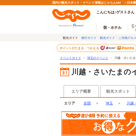
国内の観光スポット・イベント情報はじゃらんnet ～日本
こんにちは♪ゲストさん
じ
宿・ホテル
観光ガイド
旅行ガイド
観光ガイド
ご当地グル
ポイントがたまる・つかえる
イベントガイド
＞
埼玉のイベント
＞
川越・さいたま
川越・さいたまの
エリア概要
観光スポット
エリア
全国
＞
埼玉
＞
川越