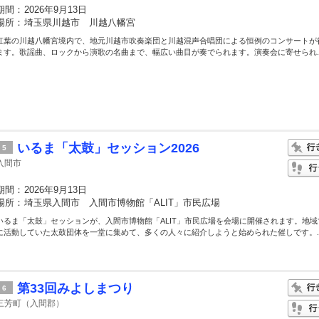
期間：
2026年9月13日
場所：
埼玉県川越市 川越八幡宮
紅葉の川越八幡宮境内で、地元川越市吹奏楽団と川越混声合唱団による恒例のコンサートが
ます。歌謡曲、ロックから演歌の名曲まで、幅広い曲目が奏でられます。演奏会に寄せられ..
いるま「太鼓」セッション2026
5
入間市
期間：
2026年9月13日
場所：
埼玉県入間市 入間市博物館「ALIT」市民広場
いるま「太鼓」セッションが、入間市博物館「ALIT」市民広場を会場に開催されます。地域
に活動していた太鼓団体を一堂に集めて、多くの人々に紹介しようと始められた催しです。..
第33回みよしまつり
6
三芳町（入間郡）