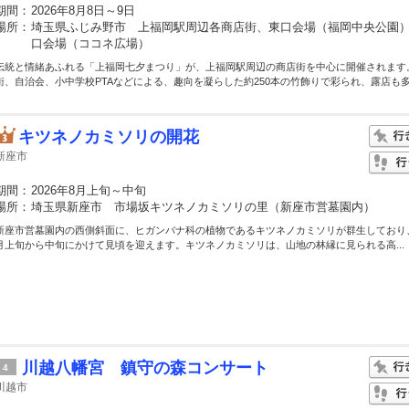
期間：
2026年8月8日～9日
場所：
埼玉県ふじみ野市 上福岡駅周辺各商店街、東口会場（福岡中央公園
口会場（ココネ広場）
伝統と情緒あふれる「上福岡七夕まつり」が、上福岡駅周辺の商店街を中心に開催されます
街、自治会、小中学校PTAなどによる、趣向を凝らした約250本の竹飾りで彩られ、露店も多.
キツネノカミソリの開花
新座市
期間：
2026年8月上旬～中旬
場所：
埼玉県新座市 市場坂キツネノカミソリの里（新座市営墓園内）
新座市営墓園内の西側斜面に、ヒガンバナ科の植物であるキツネノカミソリが群生しており
月上旬から中旬にかけて見頃を迎えます。キツネノカミソリは、山地の林縁に見られる高...
川越八幡宮 鎮守の森コンサート
4
川越市