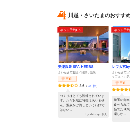
川越・さいたまのおすす
ネット予約OK
ネット予約
美楽温泉 SPA-HERBS
レフ大宮b
さいたま市北区／日帰り温泉
さいたま市大
ッフェ・ホテ
王道
王道
3.6
（
281件
）
つくりはとても洗練されていま
埼玉の御当
す。ただお湯に特徴はありませ
食べられて
ん。源泉かけ流しというわけで
茹でたり焼
はない...
楽しか...
by shizukyuさん