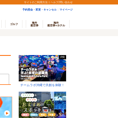
サイトのご利用方法
ヘルプ/問い合わせ
予約照会・変更・キャンセル
マイページ
海外
海外
ゴルフ
航空券
航空券+ホテル
チームラボ沖縄で共創を体験！