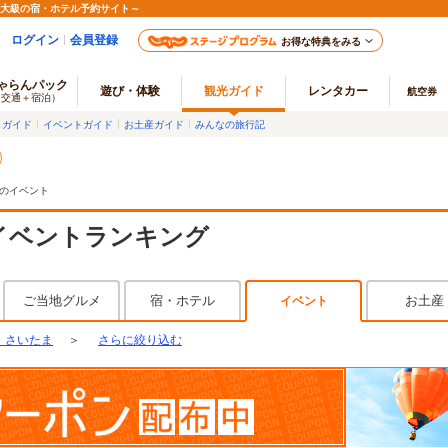
最大級の宿・ホテル予約サイト～
ログイン
会員登録
お得な特典をみる
ゃらんパック
遊び・体験
観光ガイド
レンタカー
航空券
（交通＋宿泊）
メガイド
イベントガイド
お土産ガイド
みんなの旅行記
のイベント
イベントランキング
ご当地グルメ
宿・ホテル
お土産
イベント
・さいたま
＞
さらに絞り込む