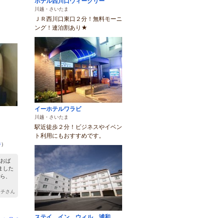
ホテル西川口ウィークリー
川越・さいたま
ＪＲ西川口東口２分！無料モーニ
ング！連泊割あり★
イーホテルワラビ
川越・さいたま
駅近徒歩２分！ビジネスやイベン
ト利用にもおすすめです。
件
）
おば
ました
ら、
ッチさん
ステイ イン ウィル 浦和