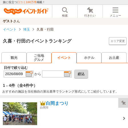
旅に役立つ
口コミ100万件
掲載！
検索
行きたい
メニュー
ゲスト
さん
イベント
埼玉
久喜・行田
久喜・行田のイベントランキング
エリア変更
ご当地
観光
イベント
ホテル
お土産
グルメ
日付で絞り込む
から
絞込
1 - 4件
（全4件中）
おすすめの施設を当社独自の算出基準でランキング形式にしてご紹介しています。
白岡まつり
白岡市