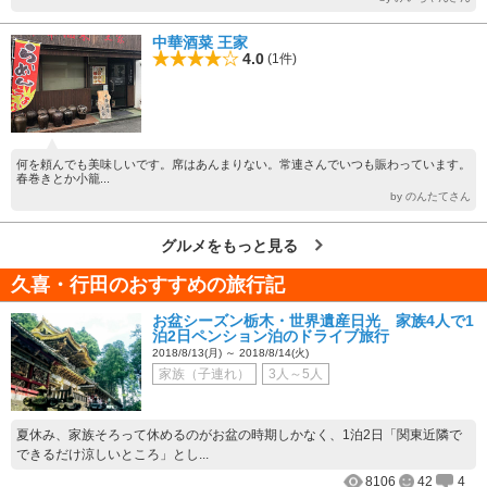
中華酒菜 王家
4.0
(1件)
何を頼んでも美味しいです。席はあんまりない。常連さんでいつも賑わっています。
春巻きとか小籠...
by のんたてさん
グルメをもっと見る
久喜・行田のおすすめの旅行記
お盆シーズン栃木・世界遺産日光 家族4人で1
泊2日ペンション泊のドライブ旅行
2018/8/13(月) ～ 2018/8/14(火)
家族（子連れ）
3人～5人
夏休み、家族そろって休めるのがお盆の時期しかなく、1泊2日「関東近隣で
できるだけ涼しいところ」とし...
8106
42
4