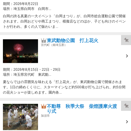
期間：
2026年8月22日
場所：
埼玉県白岡市 白岡市...
白岡の誇る真夏の一大イベント「白岡まつり」が、白岡市総合運動公園で開催
されます。白岡おどりや商工まつり、模擬店などのほか、子ども向けのイベン
トが行われ、多くの人で賑わいま...
東武動物公園 打上花火
宮代町（南埼玉郡）
期間：
2026年8月15日・22日・29日
場所：
埼玉県宮代町 東武動...
夏ならではの雰囲気を味わえる「打上花火」が、東武動物公園で開催されま
す。1日の締めくくりに、スターマインなど約500発が打ち上げられ、約5分間
の花火ショーが楽しめます。園内各...
不動尊 秋季大祭 柴燈護摩火渡
り式
加須市