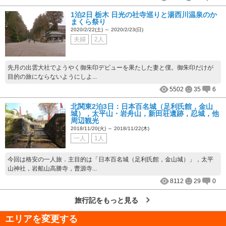
1泊2日 栃木 日光の社寺巡りと湯西川温泉のか
まくら祭り
2020/2/22(土) ～ 2020/2/23(日)
夫婦
2人
先月の出雲大社でようやく御朱印デビューを果たした妻と僕。御朱印だけが
目的の旅にならないようにしよ...
5502
35
6
北関東2泊3日：日本百名城（足利氏館，金山
城），太平山・岩舟山，新田荘遺跡，忍城，他
周辺観光
2018/11/20(火) ～ 2018/11/22(木)
一人
1人
今回は格安の一人旅．主目的は「日本百名城（足利氏館，金山城）」，太平
山神社，岩船山高勝寺，曹源寺...
8112
29
0
旅行記をもっと見る
エリアを変更する