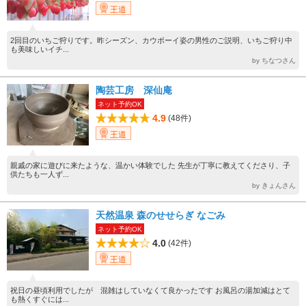
王道
2回目のいちご狩りです。昨シーズン、カウボーイ姿の男性のご説明、いちご狩り中
も美味しいイチ...
by ちなつさん
陶芸工房 深仙庵
ネット予約OK
4.9
(48件)
王道
親戚の家に遊びに来たような、温かい体験でした 先生が丁寧に教えてくださり、子
供たちも一人ず...
by きょんさん
天然温泉 森のせせらぎ なごみ
ネット予約OK
4.0
(42件)
王道
祝日の昼頃利用でしたが 混雑はしていなくて良かったです お風呂の湯加減はとて
も熱くすぐには...