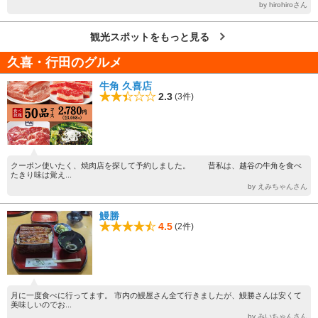
by hirohiroさん
観光スポットをもっと見る
久喜・行田のグルメ
牛角 久喜店
2.3
(3件)
クーポン使いたく、焼肉店を探して予約しました。 昔私は、越谷の牛角を食べ
たきり味は覚え...
by えみちゃんさん
鰻勝
4.5
(2件)
月に一度食べに行ってます。 市内の鰻屋さん全て行きましたが、鰻勝さんは安くて
美味しいのでお...
by みいちゃんさん