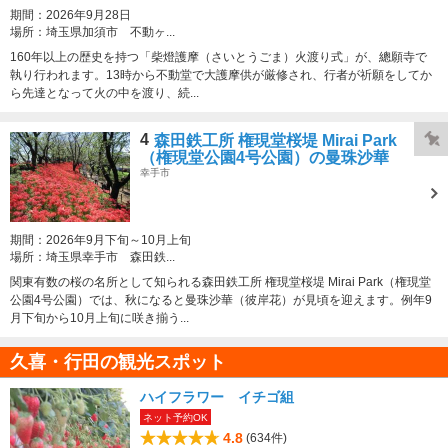
期間：
2026年9月28日
場所：
埼玉県加須市 不動ヶ...
160年以上の歴史を持つ「柴燈護摩（さいとうごま）火渡り式」が、總願寺で
執り行われます。13時から不動堂で大護摩供が厳修され、行者が祈願をしてか
ら先達となって火の中を渡り、続...
4
森田鉄工所 権現堂桜堤 Mirai Park
（権現堂公園4号公園）の曼珠沙華
幸手市
期間：
2026年9月下旬～10月上旬
場所：
埼玉県幸手市 森田鉄...
関東有数の桜の名所として知られる森田鉄工所 権現堂桜堤 Mirai Park（権現堂
公園4号公園）では、秋になると曼珠沙華（彼岸花）が見頃を迎えます。例年9
月下旬から10月上旬に咲き揃う...
久喜・行田の観光スポット
ハイフラワー イチゴ組
ネット予約OK
4.8
(634件)