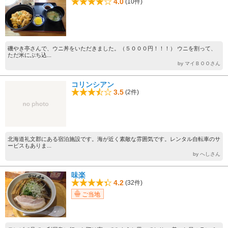
4.0
(10件)
磯やき亭さんで、ウニ丼をいただきました。（５０００円！！！） ウニを割って、
ただ米にぶち込...
by マイＢＯＯさん
コリンシアン
3.5
(2件)
北海道礼文郡にある宿泊施設です。海が近く素敵な雰囲気です。レンタル自転車のサ
ービスもありま...
by へしさん
味楽
4.2
(32件)
ご当地