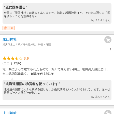
“正に国を護る”
全国に「護国神社」は数多くありますが、旭川の護国神社ほど、その名の通りに「国
を護る」ことを意識させら...
by ５２４１さん
王道
永山神社
旭川市永山４条／その他神社・神宮・寺院
3.6
(口コミ 12件)
屯田兵によって建てられたもので，旭川で最も古い神社。屯田兵入殖記念日、
永山武四郎像建立。 創建年代 1891年
“北海道開拓の功労者を祀っています”
北海道の開拓に大きな功績を残した、永山武四郎という人が祀られています。元々は
天照大神と大國主神が祀ら...
by 花ちゃんさん
上川神社