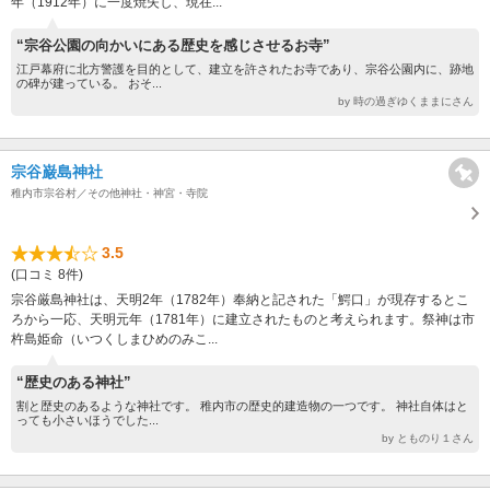
年（1912年）に一度焼失し、現在...
“宗谷公園の向かいにある歴史を感じさせるお寺”
江戸幕府に北方警護を目的として、建立を許されたお寺であり、宗谷公園内に、跡地
の碑が建っている。 おそ...
by 時の過ぎゆくままにさん
宗谷巌島神社
稚内市宗谷村／その他神社・神宮・寺院
3.5
(口コミ 8件)
宗谷厳島神社は、天明2年（1782年）奉納と記された「鰐口」が現存するとこ
ろから一応、天明元年（1781年）に建立されたものと考えられます。祭神は市
杵島姫命（いつくしまひめのみこ...
“歴史のある神社”
割と歴史のあるような神社です。 稚内市の歴史的建造物の一つです。 神社自体はと
っても小さいほうでした...
by とものり１さん