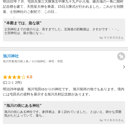
明治32年７月、屯田兵第三大隊第五中隊九十九戸が入地、錬兵場の一角に開村
記念標を建て、天照皇大神を奉斎、15日入隊式が行われました。これが士別開
基、士別神社のご創祀で、この日...
“本殿までは、急な坂”
士別神社までの道のりは、長すぎでした。北海道の距離感は、さすがです・・・。
士別神社は、坂が急になっ...
by マイＢＯＯさん
旭川神社
旭川市東旭川南１条／その他神社・神宮・寺院
4.0
(口コミ 2件)
明治26年鎮座 旭川屯田ゆかりの神社です。 旭川発祥の地でもあります。境内
には屯田兵の資料を展示する旭川兵村記念館があります。
“旭川の街にある神社”
旭川の街にある神社です。参拝者は、多く訪れていました。 とはいえ、静かな雰囲
気がただよっていて、落ち...
by マイＢＯＯさん