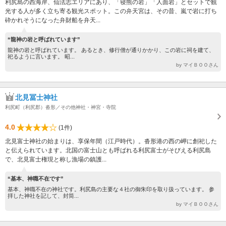
利尻島の西海岸、仙法志エリアにあり、「寝熊の岩」「人面岩」とセットで観
光する人が多く立ち寄る観光スポット。この弁天宮は、その昔、嵐で岩に打ち
砕かれそうになった弁財船を弁天...
“龍神の岩と呼ばれています”
龍神の岩と呼ばれています。 あるとき、修行僧が通りかかり、この岩に祠を建て、
祀るように言います。 昭...
by マイＢＯＯさん
北見冨士神社
利尻町（利尻郡）沓形／その他神社・神宮・寺院
4.0
(1件)
北見富士神社の始まりは、享保年間（江戸時代）。沓形港の西の岬に創祀した
と伝えられています。北国の富士山とも呼ばれる利尻富士がそびえる利尻島
で、北見富士権現と称し漁場の鎮護...
“基本、神職不在です”
基本、神職不在の神社です。利尻島の主要な４社の御朱印を取り扱っています。 参
拝した神社を記して、封筒...
by マイＢＯＯさん