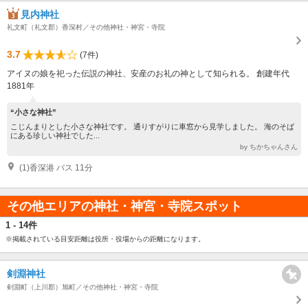
見内神社
礼文町（礼文郡）香深村／その他神社・神宮・寺院
3.7
(7件)
アイヌの娘を祀った伝説の神社、安産のお礼の神として知られる。 創建年代
1881年
“小さな神社”
こじんまりとした小さな神社です。 通りすがりに車窓から見学しました。 海のそば
にある珍しい神社でした...
by ちかちゃんさん
(1)香深港 バス 11分
その他エリアの神社・神宮・寺院スポット
1 - 14件
※掲載されている目安距離は役所・役場からの距離になります。
剣淵神社
剣淵町（上川郡）旭町／その他神社・神宮・寺院