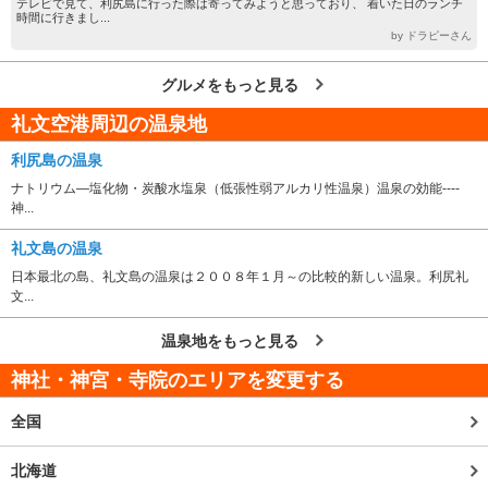
テレビで見て、利尻島に行った際は寄ってみようと思っており、 着いた日のランチ
時間に行きまし...
by ドラピーさん
グルメをもっと見る
礼文空港周辺の温泉地
利尻島の温泉
ナトリウム―塩化物・炭酸水塩泉（低張性弱アルカリ性温泉）温泉の効能----
神...
礼文島の温泉
日本最北の島、礼文島の温泉は２００８年１月～の比較的新しい温泉。利尻礼
文...
温泉地をもっと見る
神社・神宮・寺院のエリアを変更する
全国
北海道