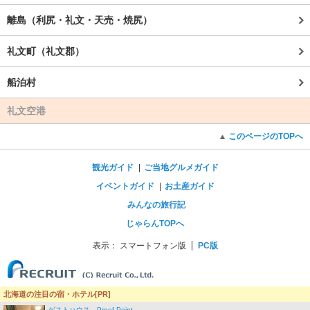
離島（利尻・礼文・天売・焼尻）
礼文町（礼文郡）
船泊村
礼文空港
このページのTOPへ
観光ガイド
ご当地グルメガイド
イベントガイド
お土産ガイド
みんなの旅行記
じゃらんTOPへ
表示：
スマートフォン版
PC版
北海道の注目の宿・ホテル[PR]
ゲストハウス Proof Point