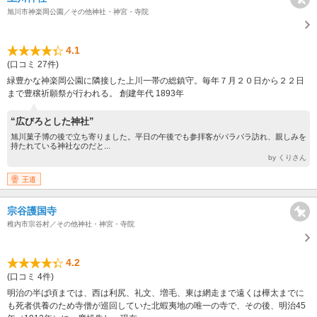
旭川市神楽岡公園／その他神社・神宮・寺院
4.1
(口コミ 27件)
緑豊かな神楽岡公園に隣接した上川一帯の総鎮守。毎年７月２０日から２２日
まで豊穣祈願祭が行われる。 創建年代 1893年
“広びろとした神社”
旭川菓子博の後で立ち寄りました。平日の午後でも参拝客がパラパラ訪れ、親しみを
持たれている神社なのだと...
by くりさん
王道
宗谷護国寺
稚内市宗谷村／その他神社・神宮・寺院
4.2
(口コミ 4件)
明治の半ば頃までは、西は利尻、礼文、増毛、東は網走まで遠くは樺太までに
も死者供養のため寺僧が巡回していた北蝦夷地の唯一の寺で、その後、明治45