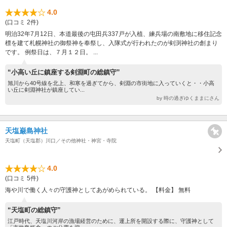
4.0
(口コミ 2件)
明治32年7月12日、本道最後の屯田兵337戸が入植、練兵場の南敷地に移住記念
標を建て札幌神社の御祭神を奉祭し、入隊式が行われたのが剣渕神社の創まり
です。 例祭日は、７月１２日。 ...
“小高い丘に鎮座する剣淵町の総鎮守”
旭川から40号線を北上、和寒を過ぎてから、剣淵の市街地に入っていくと・・小高
い丘に剣淵神社が鎮座してい...
by 時の過ぎゆくままにさん
天塩巌島神社
天塩町（天塩郡）川口／その他神社・神宮・寺院
4.0
(口コミ 5件)
海や川で働く人々の守護神としてあがめられている。 【料金】 無料
“天塩町の総鎮守”
江戸時代、天塩川河岸の漁場経営のために、運上所を開設する際に、守護神として