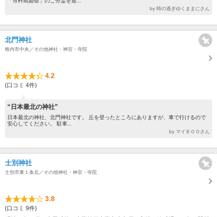
「市杵島姫命」のご分霊を迎...
by 時の過ぎゆくままにさん
北門神社
稚内市中央／その他神社・神宮・寺院
4.2
(口コミ 4件)
“日本最北の神社”
日本最北の神社、北門神社です。 丘を登ったところにありますが、車で行けるので
安心してください。 駐車...
by マイＢＯＯさん
士別神社
士別市東１条北／その他神社・神宮・寺院
3.8
(口コミ 9件)