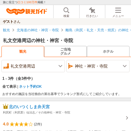
旅に役立つ
口コミ100万件
掲載！
検索
行きたい
メニュー
ゲスト
さん
観光
北海道の神社・神宮・寺院
離島（利尻・礼文・天売・焼尻）の神社
礼文空港周辺の神社・神宮・寺院
ご当地
観光
ホテル
グルメ
礼文空港周辺
神社・神宮・寺院
1 - 3件
（全3件中）
全て表示
ネット予約OK
おすすめの施設を当社独自の算出基準でランキング形式にしてご紹介しています。
北のいつくしま弁天宮
利尻町（利尻郡）仙法志／その他神社・神宮・寺院
4.0
(2件)