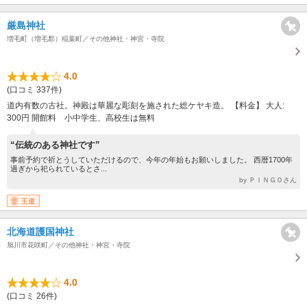
厳島神社
増毛町（増毛郡）稲葉町／その他神社・神宮・寺院
4.0
(口コミ 337件)
道内有数の古社。神殿は華麗な彫刻を施された総ケヤキ造。 【料金】 大人:
300円 開館料 小中学生、高校生は無料
“伝統のある神社です”
事前予約で祈とうしていただけるので、今年の年始もお願いしました。 西暦1700年
過ぎから祀られているとさ...
by ＰＩＮＧＯさん
王道
北海道護国神社
旭川市花咲町／その他神社・神宮・寺院
4.0
(口コミ 26件)