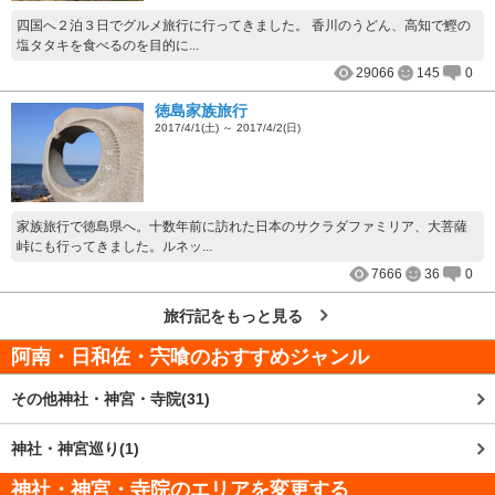
四国へ２泊３日でグルメ旅行に行ってきました。 香川のうどん、高知で鰹の
塩タタキを食べるのを目的に...
29066
145
0
徳島家族旅行
2017/4/1(土) ～ 2017/4/2(日)
家族旅行で徳島県へ。十数年前に訪れた日本のサクラダファミリア、大菩薩
峠にも行ってきました。ルネッ...
7666
36
0
旅行記をもっと見る
阿南・日和佐・宍喰
のおすすめジャンル
その他神社・神宮・寺院(31)
神社・神宮巡り(1)
神社・神宮・寺院のエリアを変更する