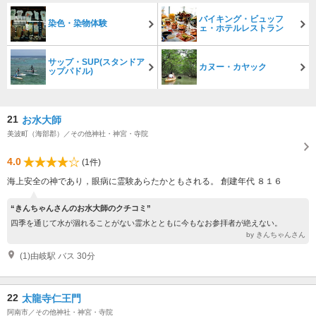
バイキング・ビュッフ
染色・染物体験
ェ・ホテルレストラン
サップ・SUP(スタンドア
カヌー・カヤック
ップパドル)
21
お水大師
美波町（海部郡）／その他神社・神宮・寺院
4.0
(1件)
海上安全の神であり，眼病に霊験あらたかともされる。 創建年代 ８１６
“きんちゃんさんのお水大師のクチコミ”
四季を通じて水が涸れることがない霊水とともに今もなお参拝者が絶えない。
by きんちゃんさん
(1)由岐駅 バス 30分
22
太龍寺仁王門
阿南市／その他神社・神宮・寺院