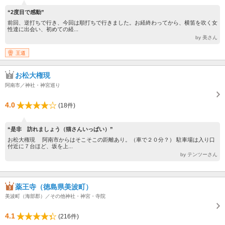
“2度目で感動”
前回、逆打ちで行き、今回は順打ちで行きました。お経終わってから、横笛を吹く女
性達に出会い、初めての経...
by 美さん
王道
お松大権現
阿南市／神社・神宮巡り
4.0
(18件)
“是非 訪れましょう（猫さんいっぱい）”
お松大権現 阿南市からはそこそこの距離あり。（車で２０分？） 駐車場は入り口
付近に７台ほど、坂を上...
by テンツーさん
薬王寺（徳島県美波町）
美波町（海部郡）／その他神社・神宮・寺院
4.1
(216件)