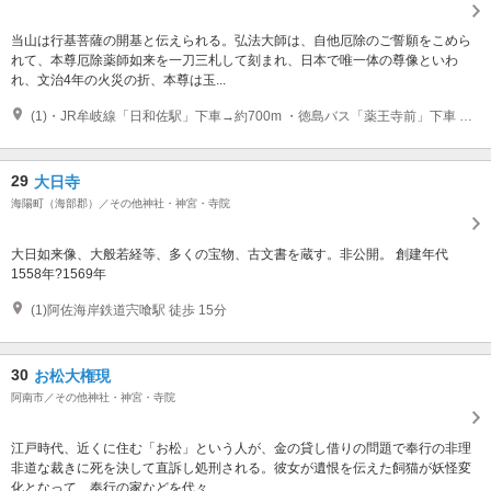
当山は行基菩薩の開基と伝えられる。弘法大師は、自他厄除のご誓願をこめら
れて、本尊厄除薬師如来を一刀三札して刻まれ、日本で唯一体の尊像といわ
れ、文治4年の火災の折、本尊は玉...
(1)・JR牟岐線「日和佐駅」下車→約700m ・徳島バス「薬王寺前」下車 ・第24番へ約72.1km［※JR（途中まで）・バス便有り］ ・徳島ICから車で約100分
29
大日寺
海陽町（海部郡）／その他神社・神宮・寺院
大日如来像、大般若経等、多くの宝物、古文書を蔵す。非公開。 創建年代
1558年?1569年
(1)阿佐海岸鉄道宍喰駅 徒歩 15分
30
お松大権現
阿南市／その他神社・神宮・寺院
江戸時代、近くに住む「お松」という人が、金の貸し借りの問題で奉行の非理
非道な裁きに死を決して直訴し処刑される。彼女が遺恨を伝えた飼猫が妖怪変
化となって、奉行の家などを代々...