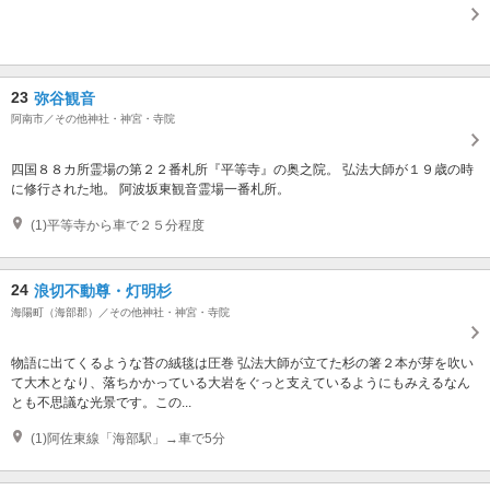
23
弥谷観音
阿南市／その他神社・神宮・寺院
四国８８カ所霊場の第２２番札所『平等寺』の奥之院。 弘法大師が１９歳の時
に修行された地。 阿波坂東観音霊場一番札所。
(1)平等寺から車で２５分程度
24
浪切不動尊・灯明杉
海陽町（海部郡）／その他神社・神宮・寺院
物語に出てくるような苔の絨毯は圧巻 弘法大師が立てた杉の箸２本が芽を吹い
て大木となり、落ちかかっている大岩をぐっと支えているようにもみえるなん
とも不思議な光景です。この...
(1)阿佐東線「海部駅」→車で5分