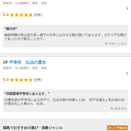
阿南市／その他神社・神宮・寺院
5.0
(1件)
“龍天井”
納経所隣の持仏堂の長い廊下の天井には大きな龍が描いてあります。ガラス戸を開け
てあったので観ることがで...
by すみっこさん
10
平等寺 弘法の霊水
阿南市／その他神社・神宮・寺院
5.0
(1件)
“四国霊場平等寺にあります。”
22番札所の平等寺にある井戸で、弘法大師が祈願した折。 井戸を掘ると乳白色の水
が湧き出した事から、白水...
by あきさん
徳島でおすすめの遊び・体験ジャンル
ネット予約OK