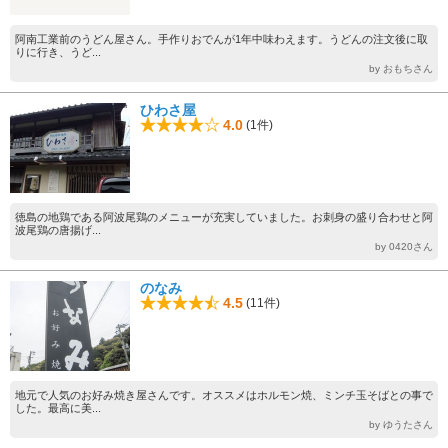
阿南工業前のうどん屋さん。手作りおでんが1年中味わえます。うどんの注文後に取
りに行き、うど...
by おもちさん
ひわさ屋
4.0
(1件)
徳島の地鶏である阿波尾鶏のメニューが充実していました。お刺身の盛り合わせと阿
波尾鶏の唐揚げ...
by 0420さん
のなみ
4.5
(11件)
地元で人気のお好み焼き屋さんです。オススメはホルモン焼、ミンチ玉そばとの事で
した。最高に美...
by ゆうたさん