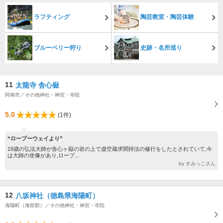
ラフティング
陶芸教室・陶芸体験
ブルーベリー狩り
史跡・名所巡り
11
太龍寺 舎心嶽
阿南市／その他神社・神宮・寺院
5.0
(1件)
“ロープーウェイより”
19歳の弘法大師が舎心ヶ嶽の岩の上で虚空蔵求聞持法の修行をしたとされていて,今
は大師の坐像があり,ロープ...
by すみっこさん
12
八坂神社（徳島県海陽町）
海陽町（海部郡）／その他神社・神宮・寺院