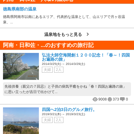
徳島県南部の温泉
徳島県阿南市以南にあるエリア、代表的な温泉として、山エリアで月ヶ谷温
泉、...
温泉地をもっと見る
阿南・日和佐・...のおすすめの旅行記
弘法大師空海開創１２００記念！「春～！四国
お遍路の旅」
2014/3/25(火) ～ 2014/3/29(土)
夫婦
2人
先祖供養（親父の７回忌）と子供の病気平癒をかね「春！四国お遍路の旅」
に思い立ったが吉日で出かけて...
9008
373
0
四国へ2泊3日のグルメ旅行。
2019/3/21(木) ～ 2019/3/23(土)
夫婦
2人