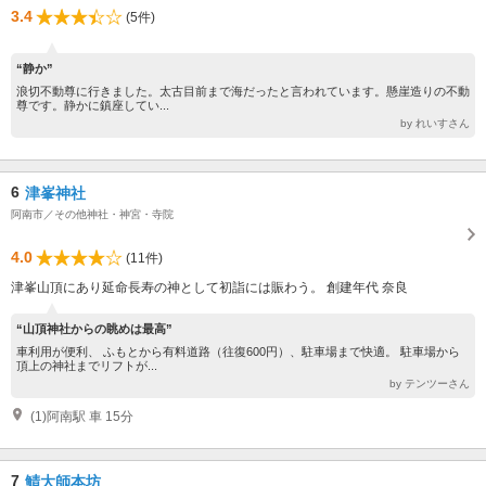
3.4
(5件)
“静か”
浪切不動尊に行きました。太古目前まで海だったと言われています。懸崖造りの不動
尊です。静かに鎮座してい...
by れいすさん
6
津峯神社
阿南市／その他神社・神宮・寺院
4.0
(11件)
津峯山頂にあり延命長寿の神として初詣には賑わう。 創建年代 奈良
“山頂神社からの眺めは最高”
車利用が便利、 ふもとから有料道路（往復600円）、駐車場まで快適。 駐車場から
頂上の神社までリフトが...
by テンツーさん
(1)阿南駅 車 15分
7
鯖大師本坊