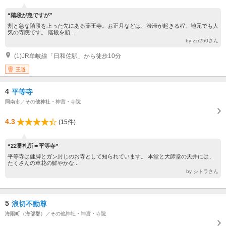
“階段が急ですが”
割と急な階段を上った先にある薬王寺。お正月などは、渋滞が起きる程、地元でも人
気の寺院です。 階段を頑...
by zzr250さん
(1)JR牟岐線「日和佐駅」から徒歩10分
王道
4
平等寺
阿南市／その他神社・神宮・寺院
4.3
(15件)
“22番札所＝平等寺”
平等寺は健脚とガン封じのお寺として知られています。 本堂と大師堂の天井には、
たくさんの草花の鮮やかな...
by シトラさん
5
浪切不動尊
海陽町（海部郡）／その他神社・神宮・寺院