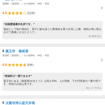
海陽町（海部郡）／その他神社・神宮・寺院
4.0
(12件)
“四国霊場番外札所です。”
逸話として旅の僧侶が、馬子に鯖を請うた際僧侶を罵り許否した際、僧侶が馬に呪を
かけて腹痛にさせたそうで...
by あきさん
8
薬王寺 瑜祇塔
美波町（海部郡）／その他神社・神宮・寺院
4.8
(5件)
“美波町が一望できます”
薬王寺にある《瑜祇塔(ゆぎとう)》は高さ29m、上が四角、下が円筒形の一重の塔で
す。朱色の立派な塔です。
by シトラさん
9
太龍寺持仏堂天井画