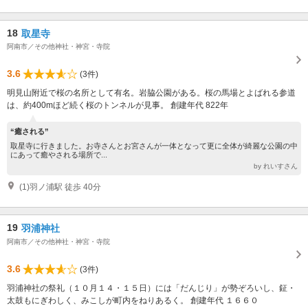
18
取星寺
阿南市／その他神社・神宮・寺院
3.6
(3件)
明見山附近で桜の名所として有名。岩脇公園がある。桜の馬場とよばれる参道
は、約400mほど続く桜のトンネルが見事。 創建年代 822年
“癒される”
取星寺に行きました。お寺さんとお宮さんが一体となって更に全体が綺麗な公園の中
にあって癒やされる場所で...
by れいすさん
(1)羽ノ浦駅 徒歩 40分
19
羽浦神社
阿南市／その他神社・神宮・寺院
3.6
(3件)
羽浦神社の祭礼（１０月１４・１５日）には「だんじり」が勢ぞろいし、鉦・
太鼓もにぎわしく、みこしが町内をねりあるく。 創建年代 １６６０