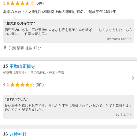
3.6
(6件)
海部の日蓮さんと呼ばれ租師堂正面の彫刻が有名。 創建年代 1592年
“趣のあるお寺です”
徳島市内にある・広い敷地の大きなお寺を息子さんが継ぎ、こじんまりとしたこちら
のお寺に、ご住職夫婦お二...
by mama-sanさん
(1)海部駅 徒歩 12分
15
不動山正観寺
牟岐町（海部郡）／その他神社・神宮・寺院
4.1
(6件)
“きれいでした”
長い歴史を感じるお寺です。きちんと丁寧に整備されているので、とても気持ちよく
過ごすことができました。
by トムさん
16
八桙神社