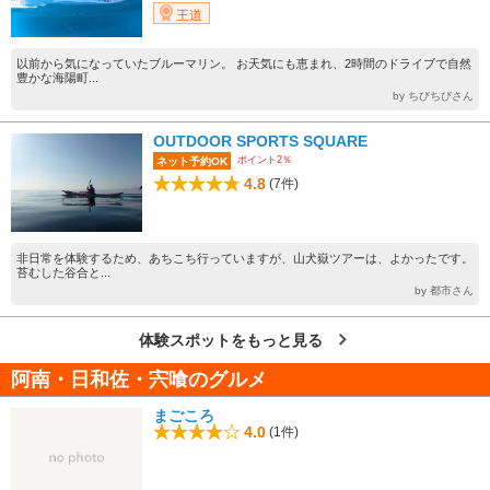
王道
以前から気になっていたブルーマリン。 お天気にも恵まれ、2時間のドライブで自然
豊かな海陽町...
by ちびちびさん
OUTDOOR SPORTS SQUARE
ポイント2％
ネット予約OK
4.8
(7件)
非日常を体験するため、あちこち行っていますが、山犬嶽ツアーは、よかったです。
苔むした谷合と...
by 都市さん
体験スポットをもっと見る
阿南・日和佐・宍喰のグルメ
まごころ
4.0
(1件)