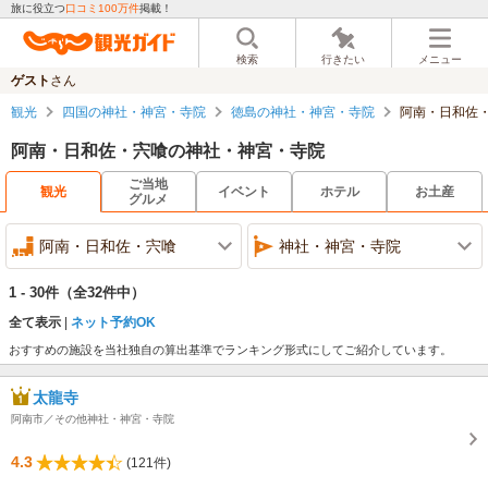
旅に役立つ
口コミ100万件
掲載！
検索
行きたい
メニュー
ゲスト
さん
観光
四国の神社・神宮・寺院
徳島の神社・神宮・寺院
阿南・日和佐
阿南・日和佐・宍喰の神社・神宮・寺院
ご当地
観光
イベント
ホテル
お土産
グルメ
阿南・日和佐・宍喰
神社・神宮・寺院
1 - 30件
（全32件中）
全て表示
ネット予約OK
おすすめの施設を当社独自の算出基準でランキング形式にしてご紹介しています。
太龍寺
阿南市／その他神社・神宮・寺院
4.3
(121件)