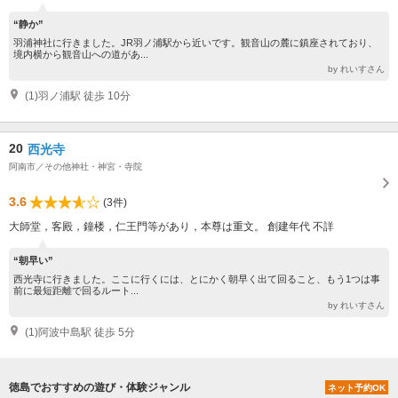
“静か”
羽浦神社に行きました。JR羽ノ浦駅から近いです。観音山の麓に鎮座されており、
境内横から観音山への道があ...
by れいすさん
(1)羽ノ浦駅 徒歩 10分
20
西光寺
阿南市／その他神社・神宮・寺院
3.6
(3件)
大師堂，客殿，鐘楼，仁王門等があり，本尊は重文。 創建年代 不詳
“朝早い”
西光寺に行きました。ここに行くには、とにかく朝早く出て回ること、もう1つは事
前に最短距離で回るルート...
by れいすさん
(1)阿波中島駅 徒歩 5分
徳島でおすすめの遊び・体験ジャンル
ネット予約OK