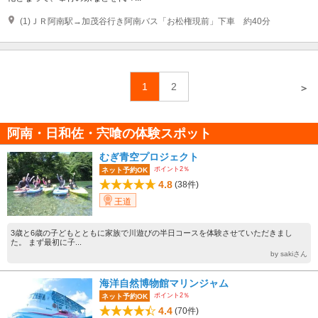
(1)ＪＲ阿南駅→加茂谷行き阿南バス「お松権現前」下車 約40分
1
2
＞
阿南・日和佐・宍喰の体験スポット
むぎ青空プロジェクト
ポイント2％
ネット予約OK
4.8
(38件)
王道
3歳と6歳の子どもとともに家族で川遊びの半日コースを体験させていただきまし
た。 まず最初に子...
by sakiさん
海洋自然博物館マリンジャム
ポイント2％
ネット予約OK
4.4
(70件)