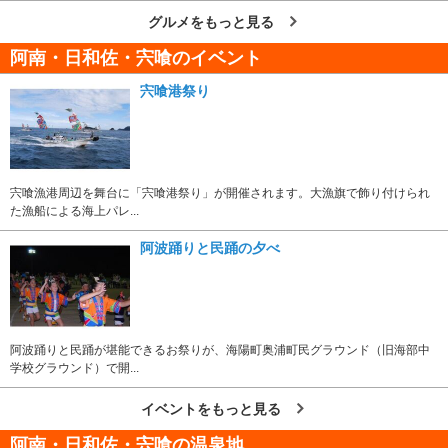
グルメをもっと見る
阿南・日和佐・宍喰のイベント
宍喰港祭り
宍喰漁港周辺を舞台に「宍喰港祭り」が開催されます。大漁旗で飾り付けられ
た漁船による海上パレ...
阿波踊りと民踊の夕べ
阿波踊りと民踊が堪能できるお祭りが、海陽町奥浦町民グラウンド（旧海部中
学校グラウンド）で開...
イベントをもっと見る
阿南・日和佐・宍喰の温泉地