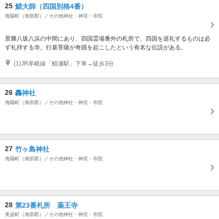
25
鯖大師（四国別格4番）
海陽町（海部郡）／その他神社・神宮・寺院
景勝八坂八浜の中間にあり、四国霊場番外の札所で、四国を巡礼するものは必
ず礼拝する寺。行基菩薩が奇蹟を起こしたという有名な伝説がある。
(1)JR牟岐線「鯖瀬駅」下車→徒歩3分
26
轟神社
海陽町（海部郡）／その他神社・神宮・寺院
27
竹ヶ島神社
海陽町（海部郡）／その他神社・神宮・寺院
28
第23番札所 薬王寺
美波町（海部郡）／その他神社・神宮・寺院