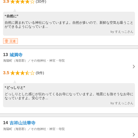
3.9
(30件)
“自然に”
自然に囲まれている神社になっていますよ。自然が多いので、新鮮な空気も吸うこと
ができるようになっていま...
by すえっこさん
王道
13
城満寺
海陽町（海部郡）／その他神社・神宮・寺院
3.5
(9件)
“どっしりと”
どっしりとした感じが伝わってくるお寺になっていますよ。地震にも強そうなお寺に
なっていますよ。安心でき...
by すえっこさん
14
吉祥山法華寺
海陽町（海部郡）／その他神社・神宮・寺院