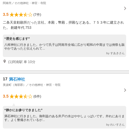
阿南市／その他神社・神宮・寺院
3.5
(7件)
二条天皇勅願所だった古社。本殿，幣殿，拝殿などある。７５３年に建立され
た。 創建年代 753
“歴史を感じます”
八桙神社に行きました。かつて氏子は阿南市全域に広がり昭和の中期までは例祭も賑
やかであったと伝えられて...
by すあきさん
(1)阿南駅 車 10分
17
満石神社
美波町（海部郡）／その他神社・神宮・寺院
3.5
(6件)
“静かにお参りできました”
満石神社に行きました。御利益のある井戸の水はややしょっぱいです。外れにありま
す。よく整備されているが...
by れいすさん