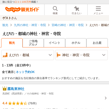
旅に役立つ
口コミ100万件
掲載！
検索
行きたい
メニュー
ゲスト
さん
観光
九州の神社・神宮・寺院
宮崎の神社・神宮・寺院
えびの・都城
えびの・都城の神社・神宮・寺院
ご当地
観光
イベント
ホテル
お土産
グルメ
えびの・都城
神社・神宮・寺院
1 - 13件
（全13件中）
全て表示
ネット予約OK
おすすめの施設を当社独自の算出基準でランキング形式にしてご紹介しています。
霧島東神社
高原町（西諸県郡）／その他神社・神宮・寺院
4.4
(76件)