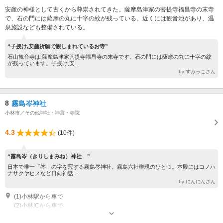
安産の神様として古くから尊崇されてきた。薩摩島津家の菩提寺福昌寺の末寺
で、石の門には薩摩の丸に十字の紋が残っている。近くには観音池があり、温
泉施設なども整備されている。
“子授け,安産祈願で親しまれているお寺”
石山観音寺は,薩摩島津家菩提寺福昌寺の末寺です。石の門には薩摩の丸に十字の紋
が残っています。子授け,安...
by すみっこさん
8
霧島岑神社
小林市／その他神社・神宮・寺院
4.3
(10件)
“霧島岑（きりしまみね）神社 ”
日本で唯一「岑」の字を冠する霧島岑神社。霧島六社権現のひとつ。本殿にはコノハ
ナサクヤヒメなど日向神話...
by にんにんさん
(1)小林駅から車で
(2)小林ICから車で