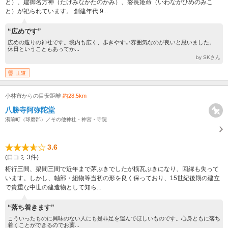
と）、建御名方神（たけみなかたのかみ）、磐長姫命（いわながひめのみこ
と）が祀られています。 創建年代 9...
“広めです”
広めの造りの神社です。境内も広く、歩きやすい雰囲気なのが良いと思いました。
休日ということもあってか...
by SKさん
王道
小林市からの目安距離
約28.5km
八勝寺阿弥陀堂
湯前町（球磨郡）／その他神社・神宮・寺院
3.6
(口コミ 3件)
桁行三間、梁間三間で近年まで茅ぶきでしたが桟瓦ぶきになり、回縁も失って
います。しかし、軸部・組物等当初の形を良く保っており、15世紀後期の建立
で貴重な中世の建造物として知ら...
“落ち着きます”
こういったものに興味のない人にも是非足を運んでほしいものです。心身ともに落ち
着くことができるのでお薦...