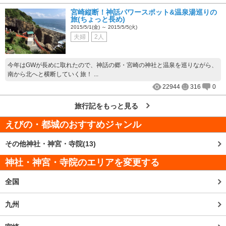
宮崎縦断！神話パワースポット&温泉湯巡りの
旅(ちょっと長め)
2015/5/1(金) ～ 2015/5/5(火)
夫婦
2人
今年はGWが長めに取れたので、神話の郷・宮崎の神社と温泉を巡りながら、
南から北へと横断していく旅！ ...
22944
316
0
旅行記をもっと見る
えびの・都城
のおすすめジャンル
その他神社・神宮・寺院(13)
神社・神宮・寺院のエリアを変更する
全国
九州