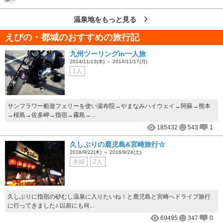
温泉地をもっと見る
えびの・都城のおすすめの旅行記
九州ツーリングin一人旅
2014/11/13(木) ～ 2014/11/17(月)
1人
サンフラワー船遊フェリーを使い湯布院→やまなみハイウェイ→阿蘇→熊本
→桜島→佐多岬→指宿→霧島→...
185432
543
1
久しぶりの鹿児島&宮崎旅行☆
2016/9/22(木) ～ 2016/9/24(土)
夫婦
2人
久しぶりに指宿の砂むし温泉に入りたいね！と鹿児島と宮崎へドライブ旅行
に行ってきました♪ 以前にも何...
69495
347
0