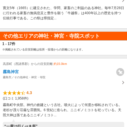
寛文5年（1665）に建立された、学問、家畜のご利益のある神社。毎年7月28日
に行われる家畜の無病息災と豊作を願う「牛越祭」は400年以上の歴史を持つ
伝統行事である。この祭は県指定...
その他エリアの神社・神宮・寺院スポット
1 - 17件
※掲載されている目安距離は役所・役場からの距離になります。
高原町（西諸県郡）からの目安距離
約15.0km
霧島神宮
霧島市／その他神社・神宮・寺院
4.3
(口コミ 1,958件)
霧島町中央部。神代の創建という古社。噴火によって何度か移転されている。
老杉が茂り荘厳な雰囲気。6 世紀に造られ、ニニギノミコトを祀っている。天
照大神は孫であるニニギノミコト...
“一度は行くべき所”