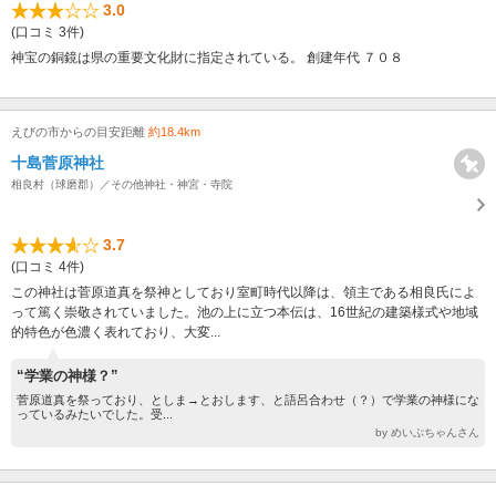
3.0
(口コミ 3件)
神宝の銅鏡は県の重要文化財に指定されている。 創建年代 ７０８
えびの市からの目安距離
約18.4km
十島菅原神社
相良村（球磨郡）／その他神社・神宮・寺院
3.7
(口コミ 4件)
この神社は菅原道真を祭神としており室町時代以降は、領主である相良氏によ
って篤く崇敬されていました。池の上に立つ本伝は、16世紀の建築様式や地域
的特色が色濃く表れており、大変...
“学業の神様？”
菅原道真を祭っており、としま→とおします、と語呂合わせ（？）で学業の神様にな
っているみたいでした。受...
by めいぷちゃんさん