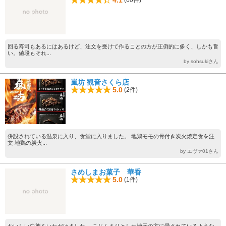
回る寿司もあるにはあるけど、注文を受けて作ることの方が圧倒的に多く、しかも旨
い。値段もそれ...
by sohsukiさん
嵐坊 観音さくら店
5.0
(2件)
併設されている温泉に入り、食堂に入りました。 地鶏モモの骨付き炭火焼定食を注
文 地鶏の炭火...
by エヴァ01さん
さめしまお菓子 華香
5.0
(1件)
おいしい白熊をいただけました。 こじんまりとした地元の方に愛されているような