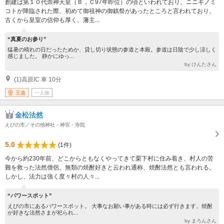
創建は第１０代崇神天皇（Ｂ，Ｃ97年即位）の頃といわれており、ニニギノミ
コトが降臨された際、初めて御祖神の御鎮祭があったところと言われており、
古くから皇室の信仰も厚く、藩主...
“真夏のお参り”
猛暑の晴れの日だったためか、貸し切り状態の参道と本殿。参道は日陰で少し涼しく
感じました。 静かにゆっ...
by けんたさん
(1)高原IC 車 10分
王道
一人旅
金松法然
えびの市／その他神社・神宮・寺院
5.0
(1件)
今から約230年前、どこからともなくやってきて栗下村に住み着き、村人の苦
難を救った法然僧侶。無類の焼酎好きと云われ通称、焼酎法然とも言われる。
しかし、法力は強く度々村の人々...
“パワースポット”
えびの市にあるパワースポット。 大事なお願い事がある時には必ず行きます。焼酎
が好きな法然さまが祀られ...
by まろんさん