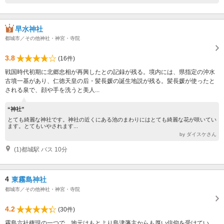
早水神社
都城市／その他神社・神宮・寺院
3.8
(16件)
戦国時代初期に北郷忠相が再興したとの記録が残る。境内には、県指定の沖水
古墳一基があり、仁徳天皇の后・髪長媛の誕生地説が残る。髪長媛が使ったと
される泉で、顔や手を洗うと美人...
“神社”
とても綺麗な神社です。神社の近くにある池のまわりにはとても綺麗な花が咲いてい
ます。とてもいやされます...
by ダイスケさん
(1)都城駅 バス 10分
4
東霧島神社
都城市／その他神社・神宮・寺院
4.2
(30件)
霧島六社権現の一つで、地元はもとより島津藩主からも厚い信仰を受けてい