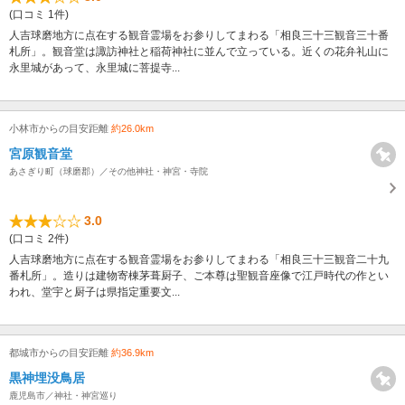
(口コミ 1件)
人吉球磨地方に点在する観音霊場をお参りしてまわる「相良三十三観音三十番
札所」。観音堂は諏訪神社と稲荷神社に並んで立っている。近くの花弁礼山に
永里城があって、永里城に菩提寺...
小林市からの目安距離
約26.0km
宮原観音堂
あさぎり町（球磨郡）／その他神社・神宮・寺院
3.0
(口コミ 2件)
人吉球磨地方に点在する観音霊場をお参りしてまわる「相良三十三観音二十九
番札所」。造りは建物寄棟茅葺厨子、ご本尊は聖観音座像で江戸時代の作とい
われ、堂宇と厨子は県指定重要文...
都城市からの目安距離
約36.9km
黒神埋没鳥居
鹿児島市／神社・神宮巡り