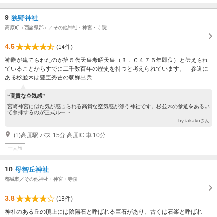
9
狭野神社
高原町（西諸県郡）／その他神社・神宮・寺院
4.5
(14件)
神殿が建てられたのが第５代天皇考昭天皇（Ｂ．Ｃ４７５年即位）と伝えられ
ていることからすでに二千数百年の歴史を持つと考えられています。 参道に
ある杉並木は豊臣秀吉の朝鮮出兵...
“高貴な空気感”
宮崎神宮に似た気が感じられる高貴な空気感が漂う神社です。杉並木の参道をあるい
て参拝するのが正式ルート...
by takakoさん
(1)高原駅 バス 15分 高原IC 車 10分
一人旅
10
母智丘神社
都城市／その他神社・神宮・寺院
3.8
(18件)
神社のある丘の頂上には陰陽石と呼ばれる巨石があり、古くは石峯と呼ばれ