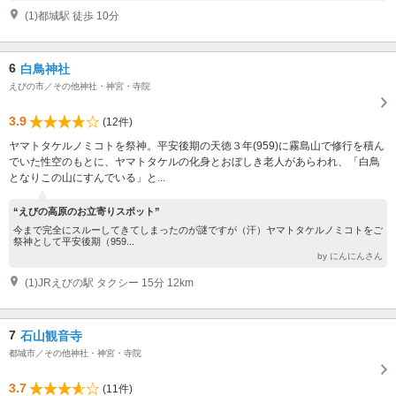
(1)都城駅 徒歩 10分
6
白鳥神社
えびの市／その他神社・神宮・寺院
3.9
(12件)
ヤマトタケルノミコトを祭神。平安後期の天徳３年(959)に霧島山で修行を積ん
でいた性空のもとに、ヤマトタケルの化身とおぼしき老人があらわれ、「白鳥
となりこの山にすんでいる」と...
“えびの高原のお立寄りスポット”
今まで完全にスルーしてきてしまったのが謎ですが（汗）ヤマトタケルノミコトをご
祭神として平安後期（959...
by にんにんさん
(1)JRえびの駅 タクシー 15分 12km
7
石山観音寺
都城市／その他神社・神宮・寺院
3.7
(11件)