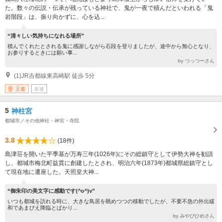
た。数々の伝説・伝承が残っている神社で、鬼が一夜で積んだといわれる「鬼
岩階段」は、振り向かずに、心を込...
“清々しい気持ちになれる場所”
積んでくれたとされる鬼に感謝しながら石段を登りましたが、途中から無心となり、
お参りするときには願い事...
by つっつーさん
(1)JR吉都線東高崎駅 徒歩 5分
王道
友達
5
神柱宮
都城市／その他神社・神宮・寺院
3.8
(18件)
島津荘を開いた平季基が万寿三年(1026年)にその総鎮守として伊勢大神を勧請
し、都城市梅北町益貫に創建したとされ、明治六年(1873年)都城県総鎮守とし
て現在地に遷座した。天照皇大神...
“御朱印の美文字に感動です(^o^)v”
いつも都城を訪れる時に、大きな鳥居を眺めつつの移動でしたが、不要不急の外出緩
和であまびえ降臨とばかり...
by みやびひめさん