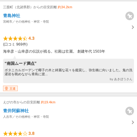
三股町（北諸県郡）からの目安距離
約34.2km
青島神社
宮崎市／その他神社・神宮・寺院
4.3
(口コミ 969件)
海幸彦・山幸彦の伝説が残る。社殿は壮麗。 創建年代 1503年
“南国ムード満点”
ボタニカルガーデンで椰子の木と綺麗な花々を鑑賞し、弥生橋に向いました。鬼の洗
濯岩を眺めながら青島に渡...
by あきぼうさん
王道
えびの市からの目安距離
約19.4km
青井阿蘇神社
人吉市／その他神社・神宮・寺院
3.8