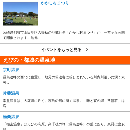
かかし村まつり
宮崎県都城市山田地区の毎秋の地域行事「かかし村まつり」が、一堂ヶ丘公園
で開催されます。地元...
イベントをもっと見る
えびの・都城の温泉地
京町温泉
霧島連峰の西北に位置し、地元の常連客に親しまれている川内川沿いに湧く素
朴...
常盤温泉
常盤温泉は、大淀川に近く、霧島の麓に湧く温泉。「味と宴の郷 常盤荘」は
客...
極楽温泉
「極楽温泉」はえびの高原、高千穂の峰（霧島連峰）の麓にあり、泉質は含炭
酸...