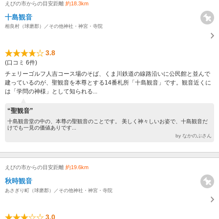
えびの市からの目安距離
約18.3km
十島観音
相良村（球磨郡）／その他神社・神宮・寺院
3.8
(口コミ 6件)
チェリーゴルフ人吉コース場のそば、くま川鉄道の線路沿いに公民館と並んで
建っているのが、聖観音を本尊とする14番札所「十島観音」です。観音近くに
は「学問の神様」として知られる...
“聖観音”
十島観音堂の中の、本尊の聖観音のことです。 美しく神々しいお姿で、十島観音だ
けでも一見の価値ありです...
by なかのぶさん
えびの市からの目安距離
約19.6km
秋時観音
あさぎり町（球磨郡）／その他神社・神宮・寺院
3.0