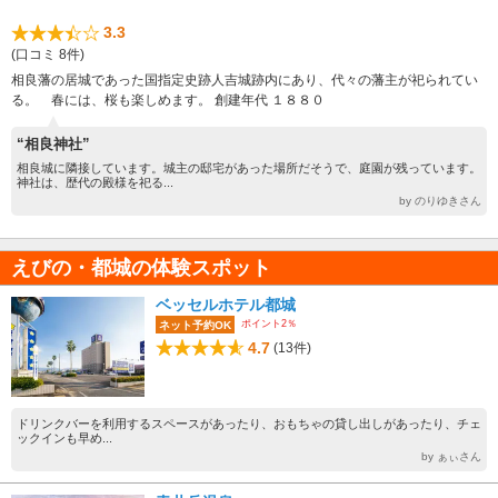
3.3
(口コミ 8件)
相良藩の居城であった国指定史跡人吉城跡内にあり、代々の藩主が祀られてい
る。 春には、桜も楽しめます。 創建年代 １８８０
“相良神社”
相良城に隣接しています。城主の邸宅があった場所だそうで、庭園が残っています。
神社は、歴代の殿様を祀る...
by のりゆきさん
えびの・都城の体験スポット
ベッセルホテル都城
ポイント2％
ネット予約OK
4.7
(13件)
ドリンクバーを利用するスペースがあったり、おもちゃの貸し出しがあったり、チェ
ックインも早め...
by ぁぃさん