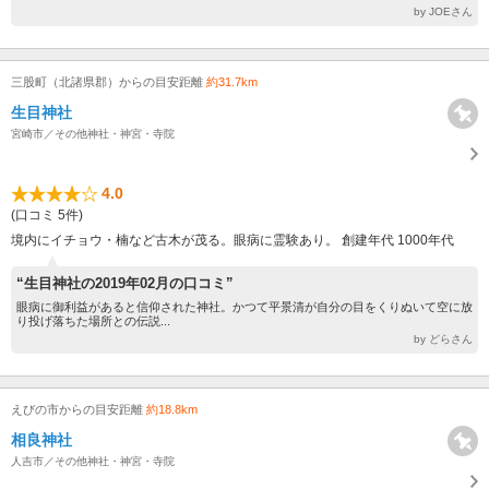
by JOEさん
三股町（北諸県郡）からの目安距離
約31.7km
生目神社
宮崎市／その他神社・神宮・寺院
4.0
(口コミ 5件)
境内にイチョウ・楠など古木が茂る。眼病に霊験あり。 創建年代 1000年代
“生目神社の2019年02月の口コミ”
眼病に御利益があると信仰された神社。かつて平景清が自分の目をくりぬいて空に放
り投げ落ちた場所との伝説...
by どらさん
えびの市からの目安距離
約18.8km
相良神社
人吉市／その他神社・神宮・寺院