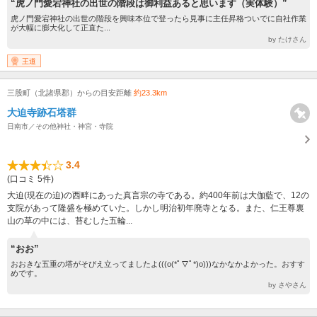
“虎ノ門愛宕神社の出世の階段は御利益あると思います（実体験）”
虎ノ門愛宕神社の出世の階段を興味本位で登ったら見事に主任昇格ついでに自社作業
が大幅に膨大化して正直た...
by たけさん
王道
三股町（北諸県郡）からの目安距離
約23.3km
大迫寺跡石塔群
日南市／その他神社・神宮・寺院
3.4
(口コミ 5件)
大迫(現在の迫)の西畔にあった真言宗の寺である。約400年前は大伽藍で、12の
支院があって隆盛を極めていた。しかし明治初年廃寺となる。また、仁王尊裏
山の草の中には、苔むした五輪...
“おお”
おおきな五重の塔がそびえ立ってましたよ(((o(*ﾟ▽ﾟ*)o)))なかなかよかった。おすす
めです。
by さやさん