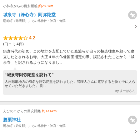
小林市からの目安距離
約28.3km
城泉寺（浄心寺）阿弥陀堂
湯前町（球磨郡）／その他神社・神宮・寺院
4.2
(口コミ 4件)
鎌倉時代の初め、この地方を支配していた豪族らが自らの極楽往生を願って建
立したとされるお寺。大正４年の仏像国宝指定の際、誤記されたことから「城
泉寺」と記されるようになりまし...
“城泉寺阿弥陀堂を訪れて”
人吉球磨地方の有名な阿弥陀堂を訪れました。管理人さんに電話すると快く中に入ら
せていただきました。 開...
by まーぼさん
えびの市からの目安距離
約13.6km
勝栗神社
湧水町（姶良郡）／その他神社・神宮・寺院