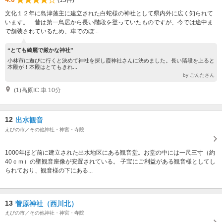
文化１２年に島津藩主に建立された白蛇様の神社として県内外に広く知られて
います。 昔は第一鳥居から長い階段を登っていたものですが、今では途中ま
で舗装されているため、車でのぼ...
“とても綺麗で厳かな神社”
小林市に遊びに行くと決めて神社を探し霞神社さんに決めました。長い階段を上ると
本殿が！本殿はとてもきれ...
by ごんたさん
(1)高原IC 車 10分
12
出水観音
えびの市／その他神社・神宮・寺院
1000年ほど前に建立された出水地区にある観音堂。お堂の中には一尺三寸（約
40ｃｍ）の聖観音座像が安置されている。 子宝にご利益がある観音様としてし
られており、観音様の下にある...
13
菅原神社（西川北）
えびの市／その他神社・神宮・寺院