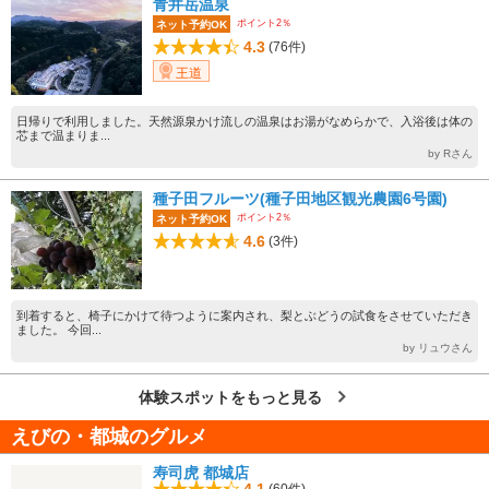
青井岳温泉
ポイント2％
ネット予約OK
4.3
(76件)
王道
日帰りで利用しました。天然源泉かけ流しの温泉はお湯がなめらかで、入浴後は体の
芯まで温まりま...
by Rさん
種子田フルーツ(種子田地区観光農園6号園)
ポイント2％
ネット予約OK
4.6
(3件)
到着すると、椅子にかけて待つように案内され、梨とぶどうの試食をさせていただき
ました。 今回...
by リュウさん
体験スポットをもっと見る
えびの・都城のグルメ
寿司虎 都城店
4.1
(60件)