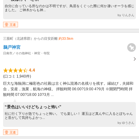
自分に合っている所なのかは不明ですが、鳥居をくぐった際に何か凄いオーラを感じ
ました。 ご神木からも神...
by りんさん
王道
三股町（北諸県郡）からの目安距離
約33.5km
鵜戸神宮
日南市／その他神社・神宮・寺院
4.4
(口コミ 1,940件)
巨大な海蝕洞に極彩色の社殿は古く神仏混淆の名残りを残す。縁結び，夫婦和
合，安産，漁業，航海の神様。 拝観時間 06:00?19:00 4?9月 ※開閉門時間 拝
観時間 07:00?18:00 10?3月 ...
“景色はいいけどちょっと怖い”
社に行く下りが急でちょっと怖い。 でも楽しい！ 運玉はど真ん中に入るとぽちゃん
と音がして気持ちよかっ...
by ゆうさん
王道