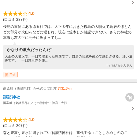
4.0
(口コミ 283件)
桜島の東側にある原五社では、大正３年におきた桜島の大噴火で鳥居のほとん
どの部分が火山灰などに埋もれ、現在は笠木しか確認できない。さらに神社の
本殿も灰の下に完全に埋まってし...
“かなりの噴火だったんだ”
大正の大噴火で、一日で埋まった鳥居です。自然の脅威を改めて感じさせる、凄い遺
跡です。 一日乗車券を使...
by ちびちゃんさん
王道
高原町（西諸県郡）からの目安距離
約31.8km
諏訪神社
国富町（東諸県郡）／その他神社・神宮・寺院
4.0
(口コミ 207件)
森と豊富な泉水に囲まれている諏訪神社は、事代主命（ことしろぬしのみこ