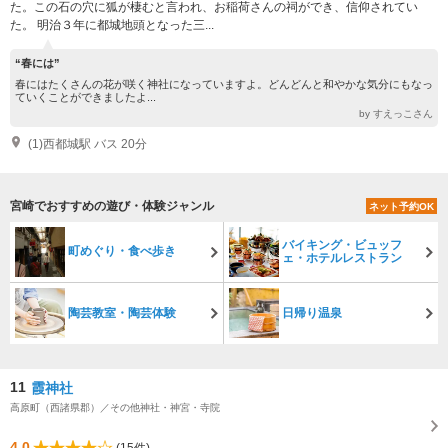
た。この石の穴に狐が棲むと言われ、お稲荷さんの祠ができ、信仰されてい
た。 明治３年に都城地頭となった三...
“春には”
春にはたくさんの花が咲く神社になっていますよ。どんどんと和やかな気分にもなっ
ていくことができましたよ...
by すえっこさん
(1)西都城駅 バス 20分
宮崎でおすすめの遊び・体験ジャンル
ネット予約OK
バイキング・ビュッフ
町めぐり・食べ歩き
ェ・ホテルレストラン
陶芸教室・陶芸体験
日帰り温泉
11
霞神社
高原町（西諸県郡）／その他神社・神宮・寺院
4.0
(15件)