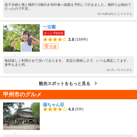
息子夫婦と孫と桃狩り2個付き30分食べ放題を予約して行きました。桃狩りは初めて
だったので不安...
by kojikojiなんじゃらさん
一古園
ネット予約OK
3.8
(169件)
王道
毎回楽しく利用させて頂いております。 安定の美味しさで、いつも満足してます。
来年もまた伺...
by みぃちゃんさん
観光スポットをもっと見る
甲州市のグルメ
福ちゃん荘
4.0
(5件)