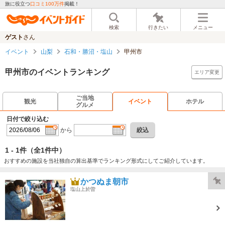
旅に役立つ
口コミ100万件
掲載！
検索
行きたい
メニュー
ゲスト
さん
イベント
山梨
石和・勝沼・塩山
甲州市
甲州市のイベントランキング
エリア変更
ご当地
観光
イベント
ホテル
グルメ
日付で絞り込む
から
絞込
1 - 1件
（全1件中）
おすすめの施設を当社独自の算出基準でランキング形式にしてご紹介しています。
かつぬま朝市
塩山上於曽