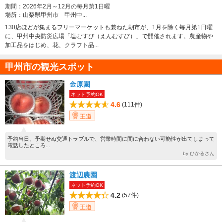
期間：
2026年2月～12月の毎月第1日曜
場所：
山梨県甲州市 甲州中...
130店ほどが集まるフリーマーケットも兼ねた朝市が、1月を除く毎月第1日曜
に、甲州中央防災広場「塩むすび（えんむすび）」で開催されます。農産物や
加工品をはじめ、花、クラフト品...
甲州市の観光スポット
金原園
ネット予約OK
4.6
(111件)
王道
予約当日、予期せぬ交通トラブルで、営業時間に間に合わない可能性が出てしまって
電話したところ...
by ひかるさん
渡辺農園
ネット予約OK
4.2
(57件)
王道