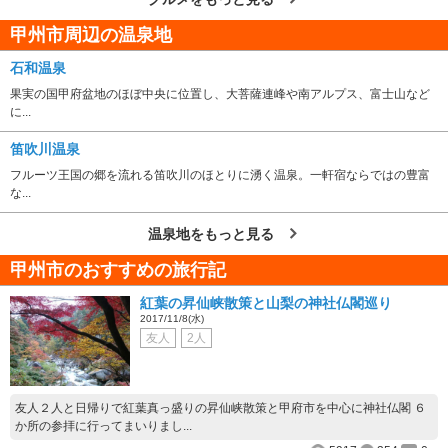
甲州市周辺の温泉地
石和温泉
果実の国甲府盆地のほぼ中央に位置し、大菩薩連峰や南アルプス、富士山など
に...
笛吹川温泉
フルーツ王国の郷を流れる笛吹川のほとりに湧く温泉。一軒宿ならではの豊富
な...
温泉地をもっと見る
甲州市のおすすめの旅行記
紅葉の昇仙峡散策と山梨の神社仏閣巡り
2017/11/8(水)
友人
2人
友人２人と日帰りで紅葉真っ盛りの昇仙峡散策と甲府市を中心に神社仏閣 ６
か所の参拝に行ってまいりまし...