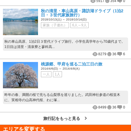
5917
354
0
秋の清里・車山高原・諏訪湖ドライブ（1泊2
日・３世代家族旅行）
2018/10/13(土) ～ 2018/10/14(日)
家族（子連れ）
6人～9人
秋の車山高原、1泊2日３世代ドライブ旅行。小学生高学年から70歳代まで。
1日目は清里・清泉寮と蓼科高...
8279
36
6
桃源郷、甲府を巡る二泊三日の旅
2014/4/6(日) ～ 2014/4/8(火)
一人
1人
昨年の春、満開の桜で充ちる山梨県を巡りました。武田神社参道の桜並木
に、実相寺の山高神代桜、わに塚...
8499
36
0
旅行記をもっと見る
エリアを変更する