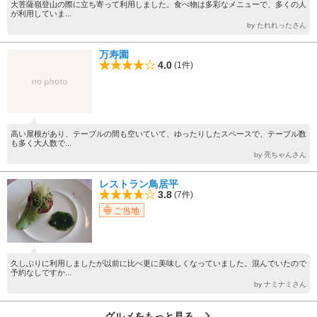
大菩薩嶺登山の際に立ち寄って利用しました。食べ物は多彩なメニューで、多くの人
が利用していま...
by たれれったさん
万寿園
4.0
(1件)
高い屋根があり、テーブルの間も空いていて、ゆったりしたスペースで、テーブル数
も多く大人数で...
by 亮ちゃんさん
レストラン鳥居平
3.8
(7件)
ご当地
久しぶりに利用しましたが以前に比べ更に美味しくなっていました。混んでいたので
予約なしですか...
by ナミナミさん
グルメをもっと見る