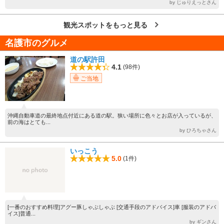
by じゅりえっとさん
観光スポットをもっと見る
名護市のグルメ
道の駅許田
4.1
(98件)
ご当地
沖縄自動車道の最終地点付近にある道の駅。狭い場所に色々とお店が入っているが、
前の海はとても...
by ひろちゃさん
いっこう
5.0
(1件)
[一番のおすすめ料理]アグー豚しゃぶしゃぶ [交通手段のアドバイス]車 [服装のアドバ
イス]普通...
by ギンさん