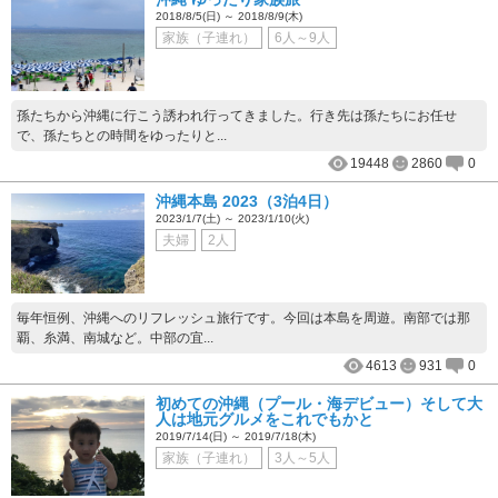
2018/8/5(日) ～ 2018/8/9(木)
家族（子連れ）
6人～9人
孫たちから沖縄に行こう誘われ行ってきました。行き先は孫たちにお任せ
で、孫たちとの時間をゆったりと...
19448
2860
0
沖縄本島 2023（3泊4日）
2023/1/7(土) ～ 2023/1/10(火)
夫婦
2人
毎年恒例、沖縄へのリフレッシュ旅行です。今回は本島を周遊。南部では那
覇、糸満、南城など。中部の宜...
4613
931
0
初めての沖縄（プール・海デビュー）そして大
人は地元グルメをこれでもかと
2019/7/14(日) ～ 2019/7/18(木)
家族（子連れ）
3人～5人