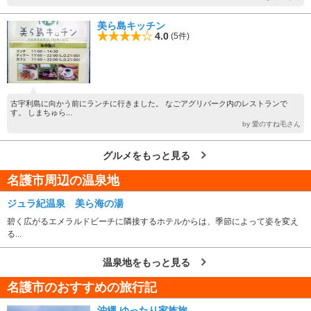
美ら島キッチン
4.0
(5件)
古宇利島に向かう前にランチに行きました。 なごアグリパーク内のレストランで
す。 しまちゅら...
by 愛のすね毛さん
グルメをもっと見る
名護市周辺の温泉地
ジュラ紀温泉 美ら海の湯
碧く広がるエメラルドビーチに隣接するホテルからは、季節によって姿を変え
る...
温泉地をもっと見る
名護市のおすすめの旅行記
沖縄 ゆったり家族旅