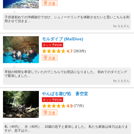
王道
子供達初めての沖縄旅行でぜひ、シュノーケリングを体験させたいと思いこちらを利
用させて頂きま...
by ももさん
モルダイブ (MalDive)
ネット予約OK
4.7
(363件)
王道
早朝の時間を希望していたのでこちらでお世話になりました。 初めてのダイビング
で緊張しました...
by ともさん
やんばる遊び処 蒼空堂
ネット予約OK
4.9
(77件)
王道
私（40代）、夫（40代）、10歳の息子と参加しました。 私たち家族は体力はありま
すが、息子は小...