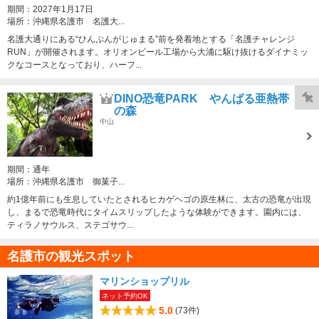
期間：
2027年1月17日
場所：
沖縄県名護市 名護大...
名護大通りにある“ひんぷんがじゅまる”前を発着地とする「名護チャレンジ
RUN」が開催されます。オリオンビール工場から大浦に駆け抜けるダイナミッ
クなコースとなっており、ハーフ...
DINO恐竜PARK やんばる亜熱帯
の森
中山
期間：
通年
場所：
沖縄県名護市 御菓子...
約1億年前にも生息していたとされるヒカゲヘゴの原生林に、太古の恐竜が出現
し、まるで恐竜時代にタイムスリップしたような体験ができます。園内には、
ティラノサウルス、ステゴサウ...
名護市の観光スポット
マリンショップリル
ネット予約OK
5.0
(73件)