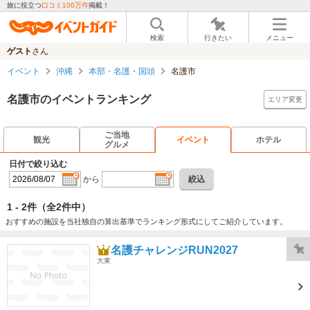
旅に役立つ
口コミ100万件
掲載！
検索
行きたい
メニュー
ゲスト
さん
イベント
沖縄
本部・名護・国頭
名護市
名護市のイベントランキング
エリア変更
ご当地
観光
イベント
ホテル
グルメ
日付で絞り込む
から
絞込
1 - 2件
（全2件中）
おすすめの施設を当社独自の算出基準でランキング形式にしてご紹介しています。
名護チャレンジRUN2027
大東