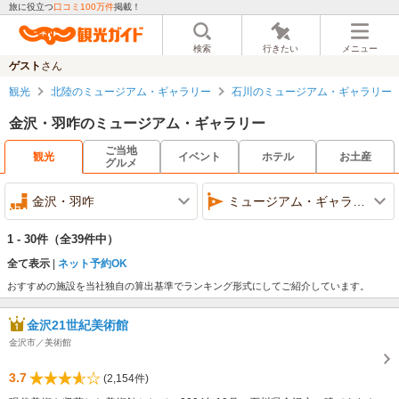
旅に役立つ
口コミ100万件
掲載！
検索
行きたい
メニュー
ゲスト
さん
観光
北陸のミュージアム・ギャラリー
石川のミュージアム・ギャラリー
金沢・羽咋のミュージアム・ギャラリー
ご当地
観光
イベント
ホテル
お土産
グルメ
金沢・羽咋
ミュージアム・ギャラリー
1 - 30件
（全39件中）
全て表示
ネット予約OK
おすすめの施設を当社独自の算出基準でランキング形式にしてご紹介しています。
金沢21世紀美術館
金沢市／美術館
3.7
(2,154件)