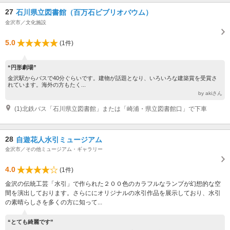
理期間
27
石川県立図書館（百万石ビブリオバウム）
金沢市／文化施設
5.0
(1件)
“円形劇場”
金沢駅からバスで40分ぐらいです。建物が話題となり、いろいろな建築賞を受賞さ
れています。海外の方もたく...
by akiさん
(1)北鉄バス「石川県立図書館」または「崎浦・県立図書館口」で下車
28
自遊花人水引ミュージアム
金沢市／その他ミュージアム・ギャラリー
4.0
(1件)
金沢の伝統工芸「水引」で作られた２００色のカラフルなランプが幻想的な空
間を演出しております。さらににオリジナルの水引作品を展示しており、水引
の素晴らしさを多くの方に知って...
“とても綺麗です”