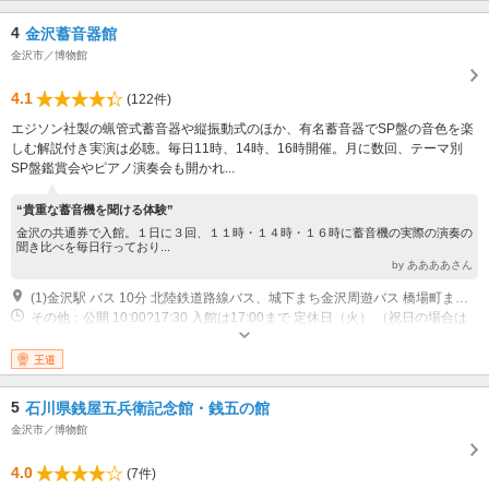
4
金沢蓄音器館
金沢市／博物館
4.1
(122件)
エジソン社製の蝋管式蓄音器や縦振動式のほか、有名蓄音器でSP盤の音色を楽
しむ解説付き実演は必聴。毎日11時、14時、16時開催。月に数回、テーマ別
SP盤鑑賞会やピアノ演奏会も開かれ...
“貴重な蓄音機を聞ける体験”
金沢の共通券で入館。１日に３回、１１時・１４時・１６時に蓄音機の実際の演奏の
聞き比べを毎日行っており...
by ああああさん
(1)金沢駅 バス 10分 北陸鉄道路線バス、城下まち金沢周遊バス 橋場町または尾張町バス停 徒歩 3分 武蔵ヶ辻・近江町バス停 5分 金沢ふらっとバス材木ルート
その他：公開 10:00?17:30 入館は17:00まで 定休日（火） （祝日の場合は
翌平日） 休館 12月29日?1月3日、展示入替日
王道
5
石川県銭屋五兵衛記念館・銭五の館
金沢市／博物館
4.0
(7件)