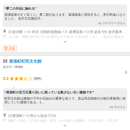
“夢二の作品に触れる”
湯涌温泉のすぐ近くに、夢二館があります。湯涌温泉に宿泊すると、割引料金になり
ました。 金沢文化施設共...
by マルガリータさん
(1)金沢駅 バス 45分 北陸鉄道路線バス 湯湧温泉バス停 徒歩 5分 金沢森本インター 車 30分
その他：開館 09:00?17:30 受付は17:00まで 定休日（火） （祝日の場合は
翌平日） 休館 12月29日?1月3日、展示入替期間
王道
22
尾張町町民文化館
金沢市／博物館
3.2
(9件)
“尾張町の百万石通り沿いに残っている数少ない古い建物です”
町民文化館は建物の下半が石組みの重厚な造りで、昔は現北陸銀行が銀行業務用に使
用していた建物である。1...
by モロさん
(1)尾張町バス停から徒歩で1分
開館：9:00～17:00 休館：平日（土日祝のみ開館） 12月29日～1月3日