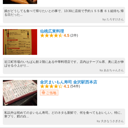
娘がどうしても食べて帰りたいとの事で、13:30に店前で予約１５５番 ６１組待ち 帰
る日だった...
by たろすけさん
仙桃広東料理
4.5
(2件)
近江町市場のいちばん館２階にある中華料理店です。店内はテーブル席、奥に足が伸
ばせる小上がり...
by あおちゃんさん
金沢まいもん寿司 金沢駅西本店
4.1
(54件)
ご当地
私以外は初めてのまいもん寿司。どのネタも新鮮で、何を食べてもおいしい。特に、
寒ブリ、鱈の白...
by 大きなうさぎさん