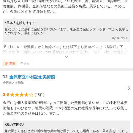
金箔打ち立て師・安江孝明氏が収集していた絵画、書、能装束、加賀蒔絵、加
賀象嵌、 陶磁器、金沢仏壇などの美術工芸品を所蔵、展示している。そのほ
か、金箔に関する 道具類を展示...
“日本人を誇ります”
金沢といえば最初に金箔を思い浮かべます。東茶屋で金箔ソフトを食べてから見学し
たのですが、最初に観てか...
by TONさん
(1)ＪＲ「金沢駅」から路線バスまたは城下まち周遊バスで「橋場町」下車 徒歩5分
その他：開館 09:30?17:00 受付は16:30まで 定休日（火） （祝日の場合は
翌平日） 休館 年末年始(12月29日?1月3日)、展示入替日
王道
子連れ
12
金沢市立中村記念美術館
金沢市／美術館
3.6
(48件)
金沢には個人収集家の寄贈によって開館した美術館が多いが、この中村記念美
術館もそのひとつ。地元の酒蔵・中村酒造の先代社長が長年にわたって収集し
た茶道美術の名品をはじめ、古九...
“和の雰囲気”
兼六園からもほど近い博物館や美術館が固まってある場所にある、茶道具を中心にし