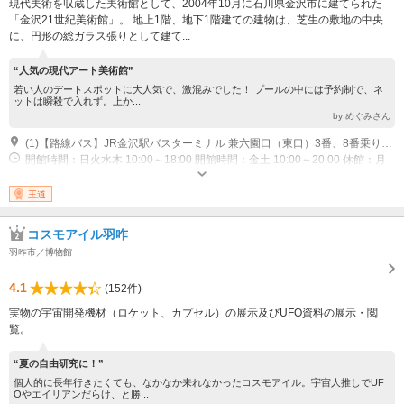
現代美術を収蔵した美術館として、2004年10月に石川県金沢市に建てられた
「金沢21世紀美術館」。 地上1階、地下1階建ての建物は、芝生の敷地の中央
に、円形の総ガラス張りとして建て...
“人気の現代アート美術館”
若い人のデートスポットに大人気で、激混みでした！ プールの中には予約制で、ネ
ットは瞬殺で入れず。上か...
by めぐみさん
(1)【路線バス】JR金沢駅バスターミナル 兼六園口（東口）3番、8番乗り場よりバスにて約10分「広坂・21世紀美術館」にて下車すぐ。兼六園口8～11番乗り場よりバスにて約10分「香林坊（アトリオ前）」下車、徒歩約5分。 【タクシー】JR金沢駅東口タクシー乗り場から約10分
開館時間：日火水木 10:00～18:00 開館時間：金土 10:00～20:00 休館：月
月曜が休日の場合はその翌日 休館：年末年始
王道
コスモアイル羽咋
羽咋市／博物館
4.1
(152件)
実物の宇宙開発機材（ロケット、カプセル）の展示及びUFO資料の展示・閲
覧。
“夏の自由研究に！”
個人的に長年行きたくても、なかなか来れなかったコスモアイル。宇宙人推しでUF
Oやエイリアンだらけ、と勝...