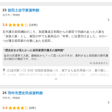
23
前田土佐守家資料館
金沢市／博物館
3.6
(16件)
五代藩主前田綱紀のころ、加賀藩成立初期からの家臣で功績のあった八家を
「加賀八家」とし、家臣の中でも最高位の「年寄」に位置付けました。その一
つが藩主前田家の分脈にあたる前田...
“歴史好きが見たかった前田家歴代藩主の資料館”
金沢の共通券で入館。建物名から？って思ったのですが、要約すると前田家の歴代藩
主の紹介の施設です。ロビ...
by ああああさん
(1)金沢駅 バス 10分 北陸鉄道路線バス、城下まち金沢周遊バス、兼六園シャトル、まちバス 香林坊バス停 徒歩 5分
その他：開館 09:30?17:00 入館は16：30まで 定休日（月） （祝日の場合は
翌平日） 休館 12月29日?1月3日、展示入替期間
24
羽咋市歴史民俗資料館
羽咋市／博物館
4.0
(4件)