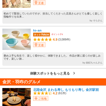
王道
初めてで緊張していたのですが、担当してくださった店員さんがとても優しく楽しく
指輪作りを出来...
by そらさん
to-an
ポイント2％
ネット予約OK
4.9
(3,089件)
王道
褒め上手な先生で、楽しく穏やかに、体験できました。 作品が家に届くのが楽しみ
です。楽しい旅...
by 由紀ちゃんさん
体験スポットをもっと見る
金沢・羽咋のグルメ
北陸金沢 まわる寿し もりもり寿し 金沢駅前
4.2
(61件)
ご当地