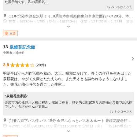
た展示館です。和の雰囲気...
by みっちばんさん
(1)JR北陸本線金沢駅より18系統本多町経由東部車庫方面行バス20分、本多町より徒歩3分
営業：9時30分～17時（受付～16時30分） 休業：12月29日～1月3日、展示
入替え期間は休
王道
13
泉鏡花記念館
金沢市／博物館
3.8
(28件)
明治半ばから創作活動を始め、大正、昭和にかけて、多くの作品を生み出した
泉鏡花は、やがて文豪とたたえられ、また天才とも謳われるようになりまし
た。鏡花が幼少時代を過ごした生家...
“泉鏡花生家跡”
金沢市内の浅野川大橋に程近い場所に在る、歴史的な町家造りの建物が泉鏡花記念館
でした。金沢が生んだ文豪...
by トシローさん
(1)兼六園下バス停 バス 15分 金沢ふらっとバス材木ルート 泉鏡花記念館バス停 徒歩 1分 金沢駅 バス 15分 北陸鉄道路線バス、城下まち金沢周遊バス 橋場町バス停 徒歩 3分
その他：公開 09:30?17:00 受付は16:30まで 定休日（火） （祝日の場合は
翌平日） 休館 12月29日?1月3日、展示替期間