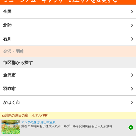
全国
北陸
石川
金沢・羽咋
市区郡から探す
金沢市
羽咋市
かほく市
野々市市
石川県の注目の宿・ホテル[PR]
アンダの森 加賀山中温泉
滞在２６時間お子様大人気ボールプールも貸切風呂もぜ～んぶ無料
津幡町（河北郡）