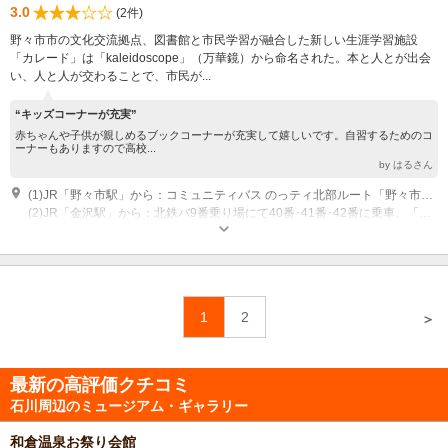
3.0
(2件)
野々市市の文化交流拠点、図書館と市民学習が融合した新しい生涯学習施設
「カレード」は「kaleidoscope」（万華鏡）から命名された。本と人とが出会
い、人と人が交わることで、市民が...
“キッズコーナーが充実”
赤ちゃんや子供が親しめるブックコーナーが充実して嬉しいです。自習するためのコ
ーナーもありますので高校...
by はるさん
(1)JR「野々市駅」から：コミュニティバス のっティ北部ルート「野々市駅南口」乗車、「フォルテ」下車徒歩5分 / シャトルバス のんキー「野々市駅南口」乗車、「フォルテ」下車徒歩5分
(2)JR「金沢駅」から：北鉄バ9番乗り場にて40番･41番･42番に乗車、「太平寺（たへいじ）」下車徒歩5分
開館時間：9：00～22：00 休館日：毎週水曜日、年末年始（12月29日～
1月3日）、特別整理期間（図書館のみ）
1
2
＞
最新の高評価クチコミ
石川周辺のミュージアム・ギャラリー
和倉温泉お祭り会館