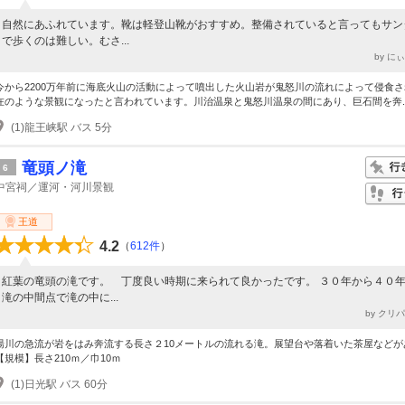
自然にあふれています。靴は軽登山靴がおすすめ。整備されていると言ってもサン
で歩くのは難しい。むさ...
by に
今から2200万年前に海底火山の活動によって噴出した火山岩が鬼怒川の流れによって侵食
在のような景観になったと言われています。川治温泉と鬼怒川温泉の間にあり、巨石間を奔..
(1)龍王峡駅 バス 5分
竜頭ノ滝
6
中宮祠／運河・河川景観
王道
4.2
（
612件
）
紅葉の竜頭の滝です。 丁度良い時期に来られて良かったです。 ３０年から４０
滝の中間点で滝の中に...
by クリ
湯川の急流が岩をはみ奔流する長さ２10メートルの流れる滝。展望台や落着いた茶屋などが
【規模】長さ210ｍ／巾10ｍ
(1)日光駅 バス 60分