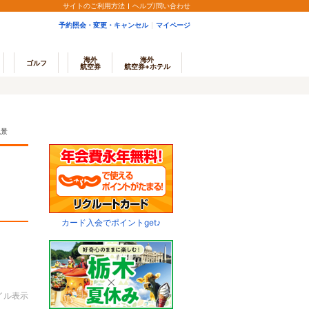
サイトのご利用方法
ヘルプ/問い合わせ
予約照会・変更・キャンセル
マイページ
海外
海外
ゴルフ
航空券
航空券+ホテル
絶景
カード入会でポイントget♪
イル表示