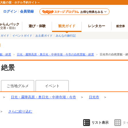
最大級の宿・ホテル予約サイト～
ログイン
会員登録
お得な特典をみる
ゃらんパック
遊び・体験
観光ガイド
レンタカー
航空券
（交通＋宿泊）
メガイド
イベントガイド
お土産ガイド
みんなの旅行記
観・絶景
＞
日光・霧降高原・奥日光・中禅寺湖・今市の自然景観・絶景
＞
日光市の自然景観・
・絶景
ご当地グルメ
イベント
＞
日光・霧降高原・奥日光・中禅寺湖・今市
＞
日光市
＞
＞
さらに絞り込む
リスト表示
タ