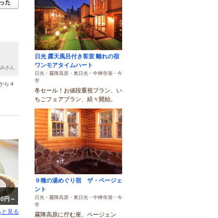
日光 露天風呂付き客室 離れの宿
ワンモアタイムハート
まみさん
日光・霧降高原・奥日光・中禅寺湖・今
市
から４
冬セール！お値段重視プラン、い
ちごフェアプラン、続々開始。
９種の湯めぐり宿 ザ・ページェ
ント
日光・霧降高原・奥日光・中禅寺湖・今
000円～
市
っと見る
霧降高原に佇む座、ページェン