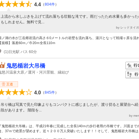
4.4
（
804件
）
上流から水しぶきを上げて流れ落ちる壮観な滝です。雨だったため水量も多かった
もしれません。無料で見...
by レッドタイ
湯ノ湖の水が三岳熔岩流の高さ６0メートルの岩壁を流れ落ち、湯川となって戦場ヶ原を流
【規模】落差60ｍ／巾20ｍ全長110ｍ
(1)日光駅 バス 60分
鬼怒楯岩大吊橋
鬼怒川温泉大原／運河・河川景観、縁結び
王道
4.0
（
845件
）
吊り橋は写真で見た印象よりもコンパクトに感じましたが、渡り切ると展望台へ続
段があります。 階段を...
by m
『鬼怒楯岩大吊橋』は、平成21年春に完成した全長140ｍの歩行者用の吊橋です。川面まで
は、37ｍで絶景が望めます。近々２００万人突破いたします！！そして、鬼怒楯岩大吊橋は..