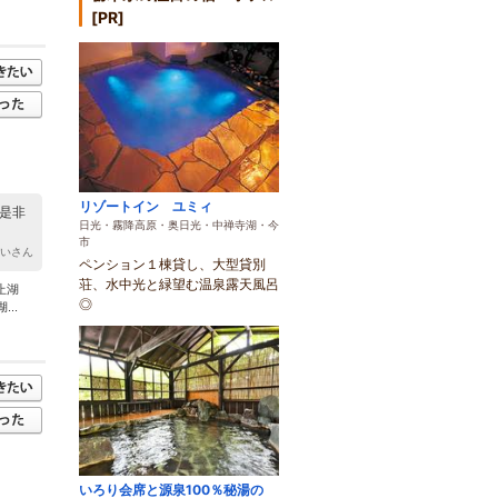
[PR]
リゾートイン ユミィ
 是非
日光・霧降高原・奥日光・中禅寺湖・今
市
せいさん
ペンション１棟貸し、大型貸別
荘、水中光と緑望む温泉露天風呂
止湖
◎
..
いろり会席と源泉100％秘湯の