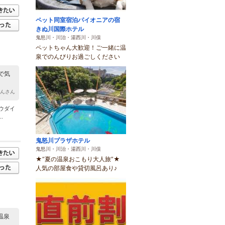
ペット同室宿泊パイオニアの宿
きぬ川国際ホテル
鬼怒川・川治・湯西川・川俣
ペットちゃん大歓迎！ご一緒に温
泉でのんびりお過ごしください
で気
ゃんさん
ウダイ
.
鬼怒川プラザホテル
鬼怒川・川治・湯西川・川俣
★“夏の温泉おこもり大人旅”★
人気の部屋食や貸切風呂あり♪
温泉