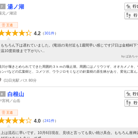
湯ノ湖
7
湯元／湖沼
王道
4.2
（
301件
）
もちろん下は遅れていました。(竜頭の滝付近も1週間早い感じです)7日は金精峠下
温10度前後まで下がりい...
by ぱあち
湯川が堰きとめられてできた周囲約３ｋｍの堰止湖。周囲にはノリウツギ、オオカメノキ、
カンバなどの広葉樹と、コメツガ、ウラジロモミなどの針葉樹の原生林があり、変化に富ん..
(1)日光駅 バス 80分
白根山
8
中宮祠／山岳
王道
4.0
（
241件
）
上は流石に早いです。10月6日現在、見頃と言っても良い焼け具合。もちろん座禅