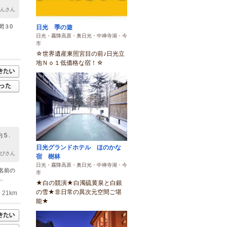
ゃんさん
間３0
日光 季の遊
日光・霧降高原・奥日光・中禅寺湖・今
市
☆世界遺産東照宮目の前♪日光立
地Ｎｏ１低価格な宿！☆
５.
日光グランドホテル ほのかな
っぴさん
宿 樹林
日光・霧降高原・奥日光・中禅寺湖・今
名前の
市
.
★白の競演★白濁硫黄泉と白銀
の雪★非日常の異次元空間ご堪
21km
能★