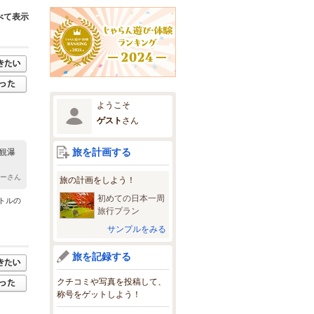
べて表示
ようこそ
ゲスト
さん
旅を計画する
観瀑
ガーさん
旅の計画をしよう！
初めての日本一周
トルの
旅行プラン
サンプルをみる
旅を記録する
クチコミや写真を投稿して、
称号をゲットしよう！