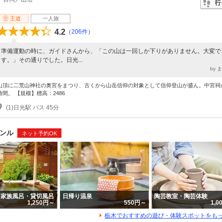
王道
一人旅
4.2
（
206件
）
準備運動の時に、ガイドさんから、「この山は一回しか下りがありません。大変で
す。」その通りでした。日光...
by 
山頂に二荒山神社の奥宮をまつり、古くから山岳信仰の対象として信仰登山が盛ん。中宮祠
時間。 【規模】標高：2486
(1)日光駅 バス 45分
ンル
ネット予約OK
・家族風呂・貸切風呂
日帰り温泉
陶芸教室・陶芸体験
1,250円～
550円～
1,
栃木でおすすめの遊び・体験スポットをも