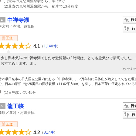
(1)最寄の鬼怒川温泉駅から、車で5分
(2)最寄の鬼怒川温泉駅から、徒歩で13分程度
中禅寺湖
4
中宮祠／湖沼、遊覧船
王道
4.1
（
1,140件
）
少し渇水気味の中禅寺湖でしたが遊覧船の 1時間は、とても旅気分で最高でした。
おすすめします。ま...
by やま
栃木県日光市の日光国立公園内にある「中禅寺湖」。 2万年前に男体山が噴火してできた堰
で、日本の湖沼では25番目の面積規模（11.62平方km）を有し、日本百景に選定されている湖.
(1)日光駅 バス 45分
龍王峡
5
藤原／運河・河川景観
王道
4.2
（
817件
）