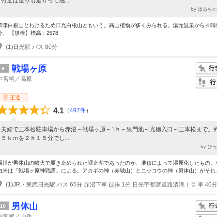
付近は走りも走りって感...
by ぱあち
草津白根山とわけるため日光白根山ともいう。高山植物が多くみられる。湯元温泉から４時
分。 【規模】標高：2578
(1)日光駅 バス 80分
戦場ヶ原
9
中宮祠／高原
王道
4.1
（
497件
）
夫婦で三本松駐車場から赤沼～戦場ヶ原～1ｈ～泉門池～光徳入口～三本松まで。約
５ｋｍを２ｈ１５分でし...
by ぴ
湯川が男体山の噴火で堰き止められた堰止湖であったのが、堆積によって湿原化したもの。
由来は「戦場ヶ原神戦譚」による。アカギの神（赤城山）とニッコウの神（男体山）がそれ..
(1)JR・東武日光駅 バス 65分 赤沼下車 徒歩 1分 日光宇都宮道路清滝ＩＣ 車 40分 
男体山
10
中宮祠／山岳