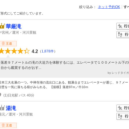
絞り込み：
ネット予約OK
す
グ形式にしてご紹介しています。
華厳滝
中宮祠／運河・河川景観
王道
4.2
（
1,878件
）
落差９７メートルの滝の大迫力を体験するには、エレベータで１００メートル下の
台から鑑賞するのがおす...
by レッドタイ
日本三大名瀑の一つ。中禅寺湖の流出口にある。観瀑台までエレベーターが通じ、９７メー
岩壁を一気に落ちる様がみられる。 【規模】落差97ｍ／巾10ｍ
(1)日光駅 バス 40分
湯滝
湯元／運河・河川景観
王道