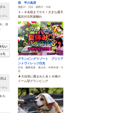
宿 平の高房
ダル
鬼怒川・川治・湯西川・川俣
３～８名様までＯＫ！大きな露天
ぃにさん
風呂付古民家離れ
され、現
.
グランピングリゾート ブリリア
ントヴィレッジ日光
日光・霧降高原・奥日光・中禅寺湖・今
市
★大自然に囲まれた全１８棟の
年前は
ドーム型グランピング
パパさん
ある。