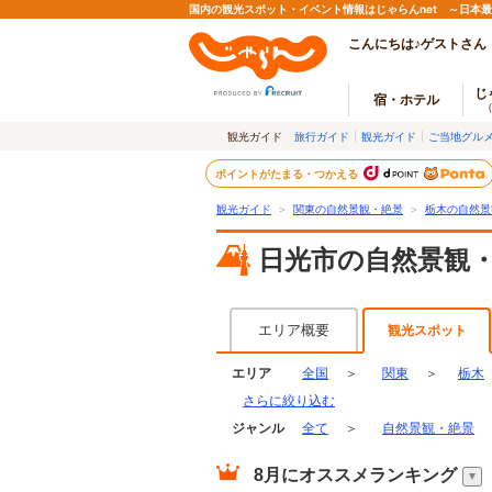
国内の観光スポット・イベント情報はじゃらんnet ～日本
こんにちは♪ゲストさん
じ
宿・ホテル
観光ガイド
旅行ガイド
観光ガイド
ご当地グル
ポイントがたまる・つかえる
観光ガイド
＞
関東の自然景観・絶景
＞
栃木の自然景
日光市の自然景観
エリア概要
観光スポット
エリア
全国
＞
関東
＞
栃木
さらに絞り込む
ジャンル
全て
＞
自然景観・絶景
8月
にオススメランキング