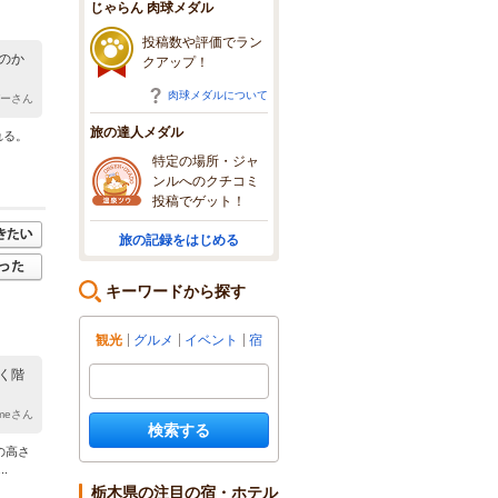
じゃらん 肉球メダル
投稿数や評価でラン
のか
クアップ！
肉球メダルについて
ガーさん
旅の達人メダル
れる。
特定の場所・ジャ
ンルへのクチコミ
投稿でゲット！
旅の記録をはじめる
キーワードから探す
観光
グルメ
イベント
宿
く階
emeさん
検索する
の高さ
.
栃木県の注目の宿・ホテル