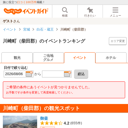
旅に役立つ
口コミ100万件
掲載！
検索
行きたい
メニュー
ゲスト
さん
イベント
宮城
白石・蔵王
川崎町（柴田郡）
川崎町（柴田郡）のイベントランキング
エリア変更
ご当地
観光
イベント
ホテル
グルメ
日付で絞り込む
から
絞込
ご希望の条件にあうイベントが見つかりませんでした。
お手数ですが条件を変更して再度検索してください。
川崎町（柴田郡）の観光スポット
御釜
4.2
(655件)