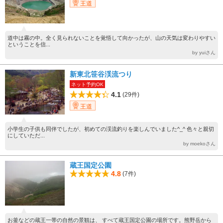
王道
道中は霧の中。全く見られないことを覚悟して向かったが、山の天気は変わりやすい
ということを信...
by yuiさん
新東北笹谷渓流つり
ネット予約OK
4.1
(29件)
王道
小学生の子供も同伴でしたが、初めての渓流釣りを楽しんでいました^_^ 色々と親切
にしていただ...
by moekoさん
蔵王国定公園
4.8
(7件)
お釜などの蔵王一帯の自然の景観は、 すべて蔵王国定公園の場所です。熊野岳から