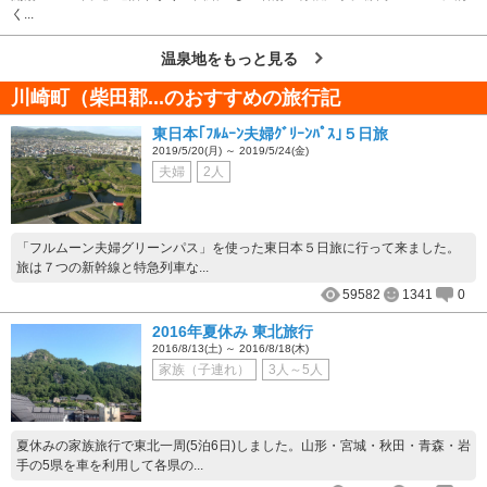
く...
温泉地をもっと見る
川崎町（柴田郡...のおすすめの旅行記
東日本｢ﾌﾙﾑｰﾝ夫婦ｸﾞﾘｰﾝﾊﾟｽ｣５日旅
2019/5/20(月) ～ 2019/5/24(金)
夫婦
2人
「フルムーン夫婦グリーンパス」を使った東日本５日旅に行って来ました。
旅は７つの新幹線と特急列車な...
59582
1341
0
2016年夏休み 東北旅行
2016/8/13(土) ～ 2016/8/18(木)
家族（子連れ）
3人～5人
夏休みの家族旅行で東北一周(5泊6日)しました。山形・宮城・秋田・青森・岩
手の5県を車を利用して各県の...