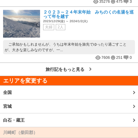
35276
475
3
２０２３～２４年末年始 みちのくの名湯を巡
って年を越す
2023/12/29(金) ～ 2024/1/2(火)
夫婦
2人
ご承知かもしれませんが、うちは年末年始を旅先でゆったり過ごすこと
が、大きな楽しみなのですが、一...
7606
251
0
旅行記をもっと見る
エリアを変更する
全国
宮城
白石・蔵王
川崎町（柴田郡）