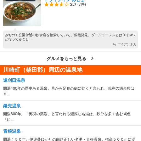
3.7
(7件)
みちのく公園付近の飲食店を検索していて、偶然発見。ダールラーメンとは何ぞや？
と行ってみまし...
by パイアンさん
グルメをもっと見る
川崎町（柴田郡）周辺の温泉地
遠刈田温泉
開湯400年の歴史ある温泉。昔から足腰の病に効くと言われ、現在の源泉数は
８...
鎌先温泉
開湯600年。「奥羽の薬湯」と言われる濃厚な名湯は、鉄分を多く含む褐色
「に...
青根温泉
開湯４５０年。伊達藩ゆかりの由緒正しい名湯・青根温泉。標高５００ｍに湧