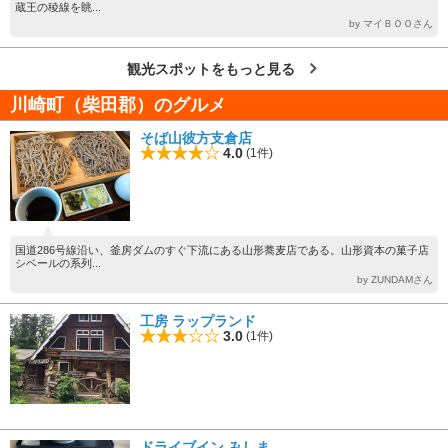
蔵王の稜線を眺...
by マイＢＯＯさん
観光スポットをもっと見る
川崎町（柴田郡）のグルメ
そば山彼方支倉店
4.0
(1件)
国道286号線沿い、釜房ダムのすぐ下流にある山形蕎麦店である。山形資本の菓子店
シベールの系列...
by ZUNDAMさん
工房 ラップランド
3.0
(1件)
ドライブイン みしま