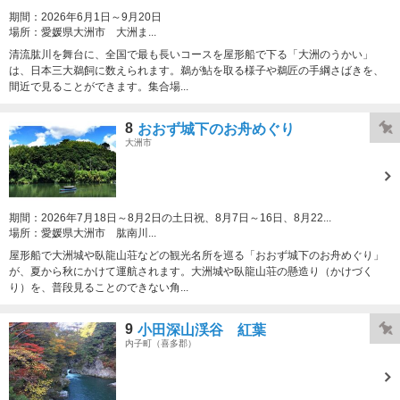
期間：
2026年6月1日～9月20日
場所：
愛媛県大洲市 大洲ま...
清流肱川を舞台に、全国で最も長いコースを屋形船で下る「大洲のうかい」
は、日本三大鵜飼に数えられます。鵜が鮎を取る様子や鵜匠の手綱さばきを、
間近で見ることができます。集合場...
8
おおず城下のお舟めぐり
大洲市
期間：
2026年7月18日～8月2日の土日祝、8月7日～16日、8月22...
場所：
愛媛県大洲市 肱南川...
屋形船で大洲城や臥龍山荘などの観光名所を巡る「おおず城下のお舟めぐり」
が、夏から秋にかけて運航されます。大洲城や臥龍山荘の懸造り（かけづく
り）を、普段見ることのできない角...
9
小田深山渓谷 紅葉
内子町（喜多郡）