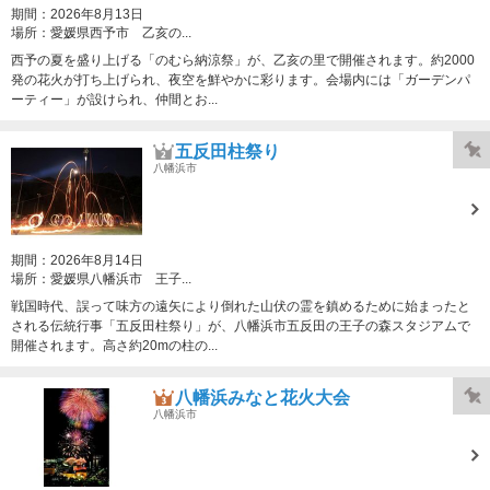
期間：
2026年8月13日
場所：
愛媛県西予市 乙亥の...
西予の夏を盛り上げる「のむら納涼祭」が、乙亥の里で開催されます。約2000
発の花火が打ち上げられ、夜空を鮮やかに彩ります。会場内には「ガーデンパ
ーティー」が設けられ、仲間とお...
五反田柱祭り
八幡浜市
期間：
2026年8月14日
場所：
愛媛県八幡浜市 王子...
戦国時代、誤って味方の遠矢により倒れた山伏の霊を鎮めるために始まったと
される伝統行事「五反田柱祭り」が、八幡浜市五反田の王子の森スタジアムで
開催されます。高さ約20mの柱の...
八幡浜みなと花火大会
八幡浜市