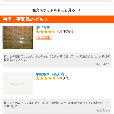
観光スポットをもっと見る
南予・宇和島のグルメ
ほづみ亭
4.4
(108件)
ご当地
友人との旅行でしたが、地元のかたにこのお店に連れていって頂きました。お料理の
種類もたくさん...
by トロさん
平家谷そうめん流し
5.0
(1件)
夏にそうめん流しを楽しめましたよ。 地元の方からお勧めされての初訪問です。 公
園内にはロー...
by はるさん