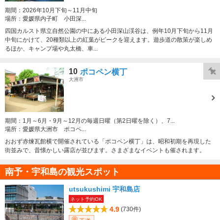
期間：
2026年10月下旬～11月中旬
場所：
愛媛県内子町 小田深...
四国カルスト県立自然公園の中にある小田深山渓谷は、例年10月下旬から11月
中旬にかけて、20種類以上の紅葉がピークを迎えます。遊歩道の散策が楽しめ
るほか、キャンプ場や丸太橋、車...
10
ポコペン横丁
大洲市
期間：
1月～6月・9月～12月の毎週日曜（第2日曜を除く）、7...
場所：
愛媛県大洲市 ポコペ...
おおず赤煉瓦館横で開催されている「ポコペン横丁」は、昭和初期を再現した
街並みで、昔懐かしい露店が並びます。さまざまなイベントも催されます。
南予・宇和島の観光スポット
utsukushimi 宇和島店
ネット予約OK
4.9
(730件)