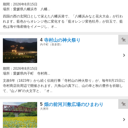
期間：
2026年8月15日
場所：
愛媛県八幡浜市 八幡...
四国の西の玄関口として栄えた八幡浜港で、「八幡浜みなと花火大会」が行わ
れます。藍色からオレンジ色に変化する「藍オレンジ変色牡丹」が目玉で、藍
色は海や海産物をイメージし、オ...
4
寺村山の神火祭り
内子町（喜多郡）
期間：
2026年8月15日
場所：
愛媛県内子町 寺村商...
文政6年（1823年）から続く伝統行事「寺村山の神火祭り」が、毎年8月15日に
寺村商店街周辺で開催されます。六角山の真下に、山の幸と秋の豊作を祈願し
て、“山ノ神”の火文字と、「オ...
5
畑の前河川敷広場のひまわり
大洲市