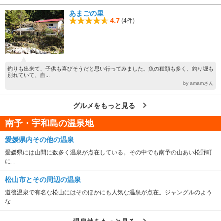
あまごの里
4.7
(4件)
釣りも出来て、子供も喜びそうだと思い行ってみました。魚の種類も多く、釣り堀も
別れていて、自...
by amamさん
グルメをもっと見る
南予・宇和島の温泉地
愛媛県内その他の温泉
愛媛県には山間に数多く温泉が点在している。その中でも南予の山あい松野町
に...
松山市とその周辺の温泉
道後温泉で有名な松山にはそのほかにも人気な温泉が点在。ジャングルのよう
な...