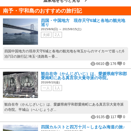
温泉地をもっと見る
南予・宇和島のおすすめの旅行記
四国・中国地方 現存天守6城と各地の観光地
巡り
2015/8/9(日) ～ 2015/8/15(土)
夫婦
2人
四国中国地方の現存天守6城と各地の観光地を埼玉からのマイカーで巡った6
泊7日の旅行記 埼玉~淡路島～香...
6610
176
0
観自在寺（かんじざいじ）は、愛媛県南宇和郡
愛南町にある真言宗大覚寺派の寺院。
2016/6/10(金)
一人
1人
観自在寺（かんじざいじ）は、愛媛県南宇和郡愛南町にある真言宗大覚寺派
の寺院。平城山（へいじょうざ...
9135
117
0
四国カルストと四万十川～しまなみ海道の旅♪