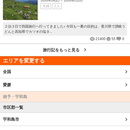
2020/9/19(土) ～ 2020/9/21(月)
夫婦
2人
２泊３日で四国旅行へ行ってきました♪ 今回も一番の目的は、香川県で讃岐う
どんと高知県でカツオの塩タ...
21400
55
0
旅行記をもっと見る
エリアを変更する
全国
愛媛
南予・宇和島
市区郡一覧
宇和島市