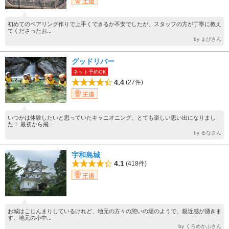
王道
初めてのペアリング作りで上手くできるか不安でしたが、スタッフの方が丁寧に教え
てくださったお...
by まぴさん
グッドリバー
ネット予約OK
4.4
(27件)
王道
いつかは体験したいと思っていたキャニオニング、とても楽しい思い出になりまし
た！ 最初から飛...
by るなさん
宇和島城
4.1
(418件)
王道
お城はこじんまりしているけれど、地元の方々の憩いの場のようで、親近感が湧きま
す。地元の小中...
by くろめかぶさん