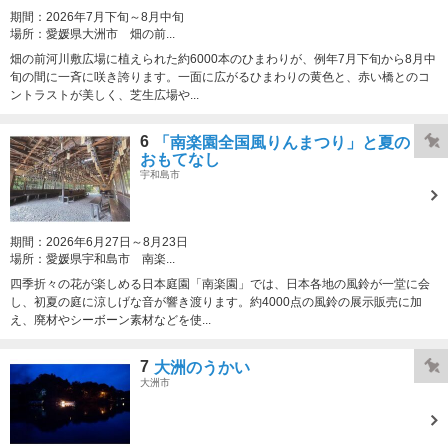
期間：
2026年7月下旬～8月中旬
場所：
愛媛県大洲市 畑の前...
畑の前河川敷広場に植えられた約6000本のひまわりが、例年7月下旬から8月中
旬の間に一斉に咲き誇ります。一面に広がるひまわりの黄色と、赤い橋とのコ
ントラストが美しく、芝生広場や...
6
「南楽園全国風りんまつり」と夏の
おもてなし
宇和島市
期間：
2026年6月27日～8月23日
場所：
愛媛県宇和島市 南楽...
四季折々の花が楽しめる日本庭園「南楽園」では、日本各地の風鈴が一堂に会
し、初夏の庭に涼しげな音が響き渡ります。約4000点の風鈴の展示販売に加
え、廃材やシーボーン素材などを使...
7
大洲のうかい
大洲市