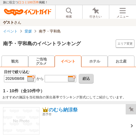
旅に役立つ
口コミ100万件
掲載！
検索
行きたい
メニュー
ゲスト
さん
イベント
愛媛
南予・宇和島
南予・宇和島のイベントランキング
エリア変更
ご当地
観光
イベント
ホテル
お土産
グルメ
日付で絞り込む
から
絞込
1 - 10件
（全10件中）
おすすめの施設を当社独自の算出基準でランキング形式にしてご紹介しています。
のむら納涼祭
西予市