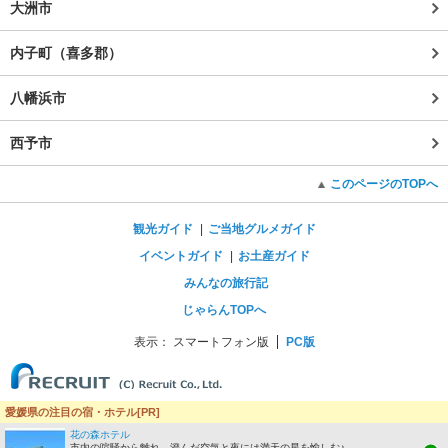
大洲市
内子町（喜多郡）
八幡浜市
西予市
このページのTOPへ
観光ガイド
ご当地グルメガイド
イベントガイド
お土産ガイド
みんなの旅行記
じゃらんTOPへ
表示：
スマートフォン版
PC版
愛媛県の注目の宿・ホテル[PR]
花の森ホテル
市内の喧騒から離れ、澄んだ空気と夜には満天の星を愉しむ♪