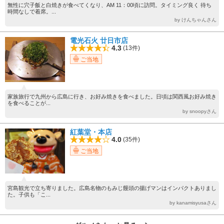
無性に穴子飯と白焼きが食べてくなり、AM 11：00頃に訪問。タイミング良く 待ち
時間なしで着席。...
by けんちゃんさん
電光石火 廿日市店
4.3
(13件)
ご当地
家族旅行で九州から広島に行き、お好み焼きを食べました。日頃は関西風お好み焼き
を食べることが...
by snoopyさん
紅葉堂・本店
4.0
(35件)
ご当地
宮島観光で立ち寄りました。広島名物のもみじ饅頭の揚げマンはインパクトありまし
た。子供も「こ...
by kanamisyusaさん