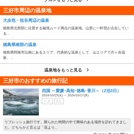
三好市周辺の温泉地
大歩危・祖谷周辺の温泉
徳島県北西部に位置する秘境ムード満点の温泉地。山里に一軒宿が点在してい
る...
徳島県南部の温泉
徳島県阿南市以南にあるエリア、代表的な温泉として、山エリアで月ヶ谷温
泉、...
温泉地をもっと見る
三好市のおすすめの旅行記
四国 ～愛媛･高知･徳島･香川～（2泊3日）
2024/10/15(火) ～ 2024/10/17(木)
一人
1人
リフレッシュ旅行です。限られた時間の中で興味のある場所を訪れてきまし
た。どちらかと言えば「花より...