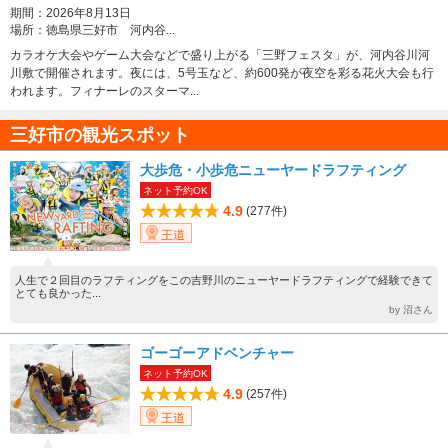
期間：
2026年8月13日
場所：
徳島県三好市 河内谷...
カラオケ大会やゲーム大会などで盛り上がる「三野フェスタ」が、河内谷川河
川敷で開催されます。夜には、5号玉など、約600発が夜空を彩る花火大会も行
われます。フィナーレのスターマ...
三好市の観光スポット
大歩危・小歩危ニューヤードラフティング
ネット予約OK
4.9
(277件)
王道
人生で２回目のラフティングをこの吉野川のニューヤードラフティングで経験できて
とても良かった...
by 沼さん
ゴーゴーアドベンチャー
ネット予約OK
4.9
(257件)
王道