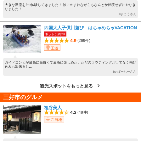
大きな激流を4つ体験してきました！ 波にのまれながらもなんとか転覆せずにやりき
りました！ ...
by こうさん
四国大人子供川遊び はちゃめちゃVACATION
ネット予約OK
4.9
(269件)
王道
ガイドコンビが最高に面白くて最高に楽しめた。ただのラウティングだけでなく飛び
込みも出来るし...
by ばーちーさん
観光スポットをもっと見る
三好市のグルメ
祖谷美人
4.3
(48件)
ご当地