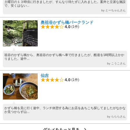
土曜日の１３時頃に行きましたが、すんなり待たずに入れました。案外と立派な施設
で、安くはない...
by とーちゃんさん
奥祖谷かずら橋パークランド
4.0
(1件)
祖谷のかずら橋から、奥祖谷のかずら橋へ車で行きましたが、酷道を1時間以上かか
りました。途中...
by こうこさん
仙吉
4.0
(1件)
かずら橋を見に行く途中、ランチ休憩する為にお店をあちこち探してましたがなかな
か見つからず山...
by らららさん
グルメをもっと見る