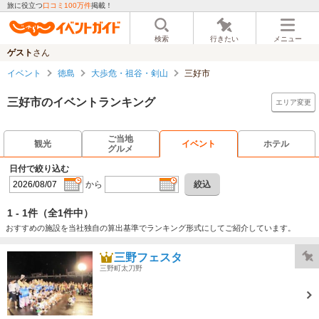
旅に役立つ
口コミ100万件
掲載！
検索
行きたい
メニュー
ゲスト
さん
イベント
徳島
大歩危・祖谷・剣山
三好市
三好市のイベントランキング
エリア変更
ご当地
観光
イベント
ホテル
グルメ
日付で絞り込む
から
絞込
1 - 1件
（全1件中）
おすすめの施設を当社独自の算出基準でランキング形式にしてご紹介しています。
三野フェスタ
三野町太刀野