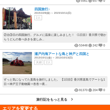
5561
657
0
四国旅行♪
2015/10/9(金) ～ 2015/10/11(日)
2人
②泊③日の四国旅行。グルメに温泉に楽しみました！ 《1日目》香川県で朝か
らうどんの食べ歩きを楽しみ...
53448
242
0
瀬戸内海アートな島と神戸と四国と
2013/10/11(金) ～ 2013/10/13(日)
夫婦
2人
ずっと気になってた直島を旅行しました。 【1日目】香川県直島でアートな1
日⇒神戸王子動物園⇒杏杏⇒夜...
91370
204
0
旅行記をもっと見る
エリアを変更する