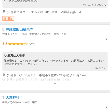
す。奥武山公園駅から歩い...
by にんぎょひめさん
(1)那覇バスターミナル バス 10分 奥武山公園駅 徒歩 2分
王道
8
沖縄成田山福泉寺
沖縄市（コザ）・北谷・宜野湾／その他神社・神宮・寺院
3.8
(9件)
“お正月は大混雑”
駐車場がありますので、気軽に行くことができますが、お正月はとても混みますので
注意が必要です。こちらで...
by flyさん
(1)那覇 バス 40分 25km 中城小学校前バス停 徒歩 20分 1km
営業：春夏秋冬 1月1日～12月31日 8:30～17:00
9
大東神社
離島／その他神社・神宮・寺院