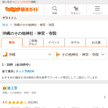
旅に役立つ
口コミ100万件
掲載！
検索
行きたい
メニュー
ゲスト
さん
観光
沖縄のその他神社・神宮・寺院
沖縄のその他神社・神宮・寺院
ご当地
観光
イベント
ホテル
お土産
グルメ
沖縄
その他神社・神宮・寺院
1 - 18件
（全18件中）
全て表示
ネット予約OK
おすすめの施設を当社独自の算出基準でランキング形式にしてご紹介しています。
波上宮
那覇／その他神社・神宮・寺院
4.0
(422件)