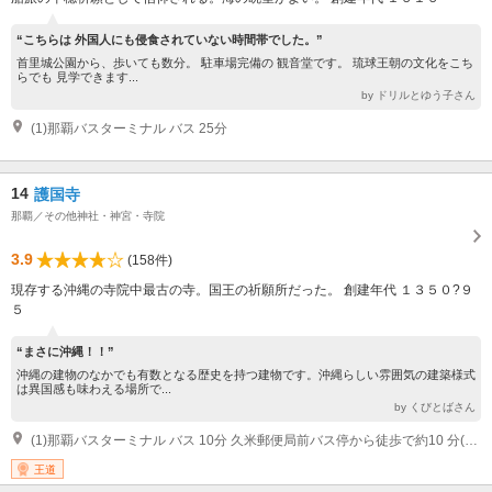
“こちらは 外国人にも侵食されていない時間帯でした。”
首里城公園から、歩いても数分。 駐車場完備の 観音堂です。 琉球王朝の文化をこち
らでも 見学できます...
by ドリルとゆう子さん
(1)那覇バスターミナル バス 25分
14
護国寺
那覇／その他神社・神宮・寺院
3.9
(158件)
現存する沖縄の寺院中最古の寺。国王の祈願所だった。 創建年代 １３５０?９
５
“まさに沖縄！！”
沖縄の建物のなかでも有数となる歴史を持つ建物です。沖縄らしい雰囲気の建築様式
は異国感も味わえる場所で...
by くびとばさん
(1)那覇バスターミナル バス 10分 久米郵便局前バス停から徒歩で約10 分(停車バス : 2番国場線(那)開南廻り/2番国場線(那)開南廻り/2番国場線(那)壺川廻り/2番国場線(那)壺川廻り/3番松川線(那)開南廻り/3番松川線(那)泊廻り/5番識名線(那)開南廻り/5番識名線(那)開南廻り/5番識名線(那)牧志廻り/5番識名線(那)牧志廻り/14番泊線(那)首里向け/14番泊線(那)三重城向け/15番寒川線(那)巡回/15番寒川線(那)巡回/17番石嶺開南線(那)首里向け/17番石嶺開南線(那)三重城向け/45番与根線(那)具志向け)
王道