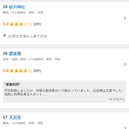
15
砂川神社
離島／その他神社・神宮・寺院
3.0
(3件)
(1)宮古空港から車で25分
16
渡波屋
本部・名護・国頭／その他神社・神宮・寺院
3.6
(8件)
“家族利用”
平日利用しましたが、外国人観光客がいて賑わっていました。記念碑は立派でした。
気軽に利用出来るスポット...
by かなさん
17
天后宮
離島／その他神社・神宮・寺院