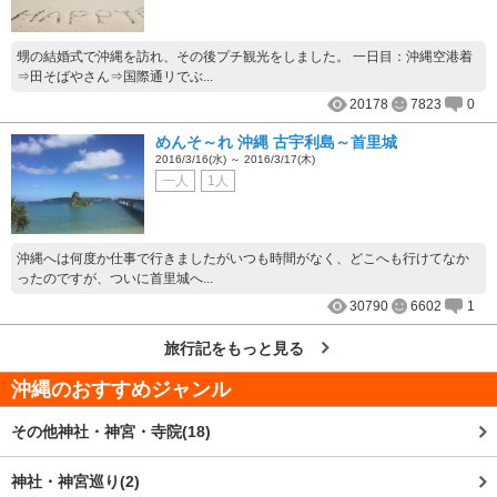
甥の結婚式で沖縄を訪れ、その後プチ観光をしました。 一日目：沖縄空港着
⇒田そばやさん⇒国際通リでぶ...
20178
7823
0
めんそ～れ 沖縄 古宇利島～首里城
2016/3/16(水) ～ 2016/3/17(木)
一人
1人
沖縄へは何度か仕事で行きましたがいつも時間がなく、どこへも行けてなか
ったのですが、ついに首里城へ...
30790
6602
1
旅行記をもっと見る
沖縄
のおすすめジャンル
その他神社・神宮・寺院(18)
神社・神宮巡り(2)