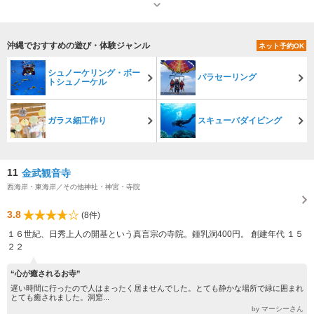
沖縄でおすすめの遊び・体験ジャンル
ネット予約OK
シュノーケリング・ボー
パラセーリング
トシュノーケル
ガラス細工作り
スキューバダイビング
11
金武観音寺
西海岸・東海岸／その他神社・神宮・寺院
3.8
(8件)
１６世紀、日秀上人の開基という真言宗の寺院。鍾乳洞400円。 創建年代 １５
２２
“心が癒されるお寺”
遅い時間に行ったので人はまったく居ませんでした。とても静かな場所で緑に囲まれ
とても癒されました。洞窟...
by マーシーさん