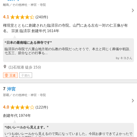
離島／その他神社・神宮・寺院
4.1
(240件)
権現堂とともに創建された臨済宗の寺院。山門にある左右一対の仁王像が有
名。 宗派 臨済宗 創建年代 1614年
“日本の最南端にある禅寺です”
臨済宗の寺院で八重山地方初の仏教の寺院だったそうで、本土と同じく葬儀や初詣、
七五三、節分などの行事も...
by キヨさん
(1)石垣港 徒歩 15分
王道
子連れ
7
沖宮
那覇／その他神社・神宮・寺院
4.0
(122件)
創建年代 1974年
“ゆいレールから見えます。”
いつもゆいレールから見えるので気になっていました。今回お参りできてよかったで