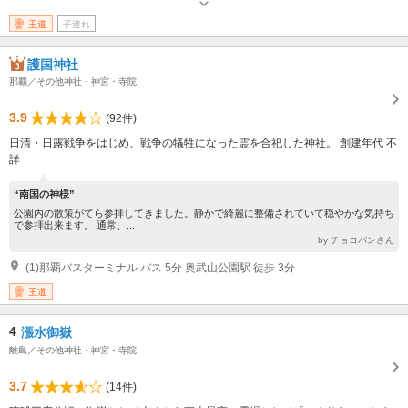
王道
子連れ
護国神社
那覇／その他神社・神宮・寺院
3.9
(92件)
日清・日露戦争をはじめ、戦争の犠牲になった霊を合祀した神社。 創建年代 不
詳
“南国の神様”
公園内の散策がてら参拝してきました。静かで綺麗に整備されていて穏やかな気持ち
で参拝出来ます。 通常、...
by チョコパンさん
(1)那覇バスターミナル バス 5分 奥武山公園駅 徒歩 3分
王道
4
漲水御嶽
離島／その他神社・神宮・寺院
3.7
(14件)