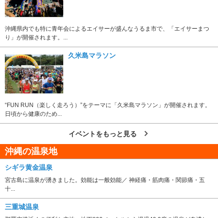
沖縄県内でも特に青年会によるエイサーが盛んなうるま市で、「エイサーまつ
り」が開催されます。...
久米島マラソン
“FUN RUN（楽しく走ろう）”をテーマに「久米島マラソン」が開催されます。
日頃から健康のため...
イベントをもっと見る
沖縄の温泉地
シギラ黄金温泉
宮古島に温泉が湧きました。効能は一般効能／ 神経痛・筋肉痛・関節痛・五
十...
三重城温泉