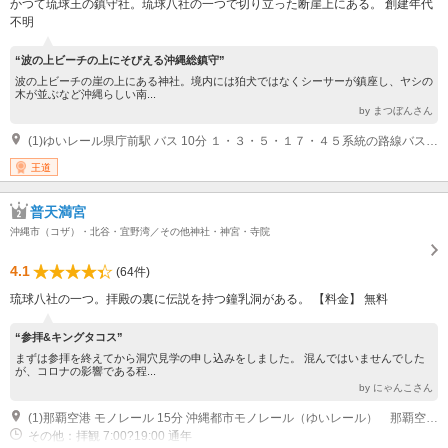
かつて琉球王の鎮守社。琉球八社の一つで切り立った断崖上にある。 創建年代
不明
“波の上ビーチの上にそびえる沖縄総鎮守”
波の上ビーチの崖の上にある神社。境内には狛犬ではなくシーサーが鎮座し、ヤシの
木が並ぶなど沖縄らしい南...
by まつぼんさん
(1)ゆいレール県庁前駅 バス 10分 １・３・５・１７・４５系統の路線バス「西武門（にしんじょう）」または「久米郵便局前」下車
王道
普天満宮
沖縄市（コザ）・北谷・宜野湾／その他神社・神宮・寺院
4.1
(64件)
琉球八社の一つ。拝殿の裏に伝説を持つ鐘乳洞がある。 【料金】 無料
“参拝&キングタコス”
まずは参拝を終えてから洞穴見学の申し込みをしました。 混んではいませんでした
が、コロナの影響である程...
by にゃんこさん
(1)那覇空港 モノレール 15分 沖縄都市モノレール（ゆいレール） 那覇空港?旭橋（那覇バスターミナル） 那覇バスターミナル（旭橋） バス 40分 系統番号２３番ほか 那覇バスターミナル?普天間
その他：拝観 7:00?19:00 通年