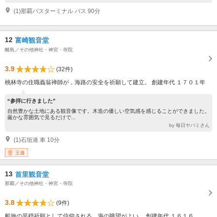
(1)那覇バスターミナル バス 90分
12
富崎観音堂
離島／その他神社・神宮・寺院
3.9
(32件)
桃林寺の住職義翁禅師が，海路の安全を祈願して建立。 創建年代 １７０１年
“参拝に行きました”
自然豊かな土地にある観音像です。木造の優しい空気感を感じることができました。
厳かな雰囲気で見るだけで...
by 毎日ヤバミさん
(1)石垣港 車 10分
王道
13
首里観音堂
那覇／その他神社・神宮・寺院
3.8
(9件)
船旅の平穏祈願として信仰される。海の眺望がよい。 創建年代 １６１６