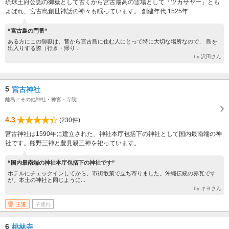
琉球王府公認の御嶽として古くから宮古最高の霊場として「ツカサヤー」とも
よばれ、宮古島創世神話の神々も眠っています。 創建年代 1525年
“宮古島の門番”
ある方にこの御嶽は、昔から宮古島に住む人にとって特に大切な場所なので、 島を
出入りする際（行き・帰り...
by 沢田さん
5
宮古神社
離島／その他神社・神宮・寺院
4.3
(230件)
宮古神社は1590年に建立された、神社本庁包括下の神社として国内最南端の神
社です。熊野三神と豊見親三神を祀っています。
“国内最南端の神社本庁包括下の神社です”
ホテルにチェックインしてから、市街散策で立ち寄りました。沖縄伝統の赤瓦です
が、本土の神社と同じように...
by キヨさん
王道
子連れ
6
桃林寺