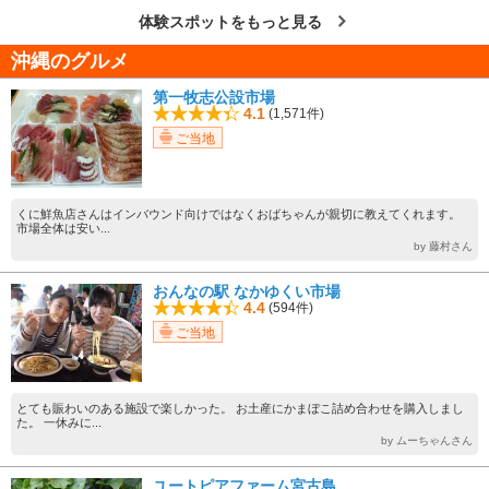
体験スポットをもっと見る
沖縄のグルメ
第一牧志公設市場
4.1
(1,571件)
ご当地
くに鮮魚店さんはインバウンド向けではなくおばちゃんが親切に教えてくれます。
市場全体は安い...
by 藤村さん
おんなの駅 なかゆくい市場
4.4
(594件)
ご当地
とても賑わいのある施設で楽しかった。 お土産にかまぼこ詰め合わせを購入しまし
た。 一休みに...
by ムーちゃんさん
ユートピアファーム宮古島