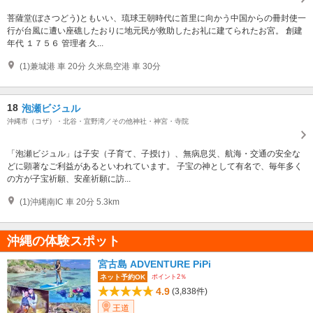
菩薩堂(ぼさつどう)ともいい、琉球王朝時代に首里に向かう中国からの冊封使一
行が台風に遭い座礁したおりに地元民が救助したお礼に建てられたお宮。 創建
年代 １７５６ 管理者 久...
(1)兼城港 車 20分 久米島空港 車 30分
18
泡瀬ビジュル
沖縄市（コザ）・北谷・宜野湾／その他神社・神宮・寺院
「泡瀬ビジュル」は子安（子育て、子授け）、無病息災、航海・交通の安全な
どに顕著なご利益があるといわれています。 子宝の神として有名で、毎年多く
の方が子宝祈願、安産祈願に訪...
(1)沖縄南IC 車 20分 5.3km
沖縄の体験スポット
宮古島 ADVENTURE PiPi
ポイント2％
ネット予約OK
4.9
(3,838件)
王道