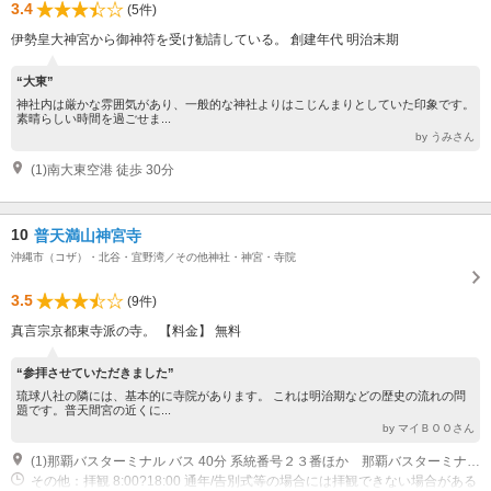
3.4
(5件)
伊勢皇大神宮から御神符を受け勧請している。 創建年代 明治末期
“大東”
神社内は厳かな雰囲気があり、一般的な神社よりはこじんまりとしていた印象です。
素晴らしい時間を過ごせま...
by うみさん
(1)南大東空港 徒歩 30分
10
普天満山神宮寺
沖縄市（コザ）・北谷・宜野湾／その他神社・神宮・寺院
3.5
(9件)
真言宗京都東寺派の寺。 【料金】 無料
“参拝させていただきました”
琉球八社の隣には、基本的に寺院があります。 これは明治期などの歴史の流れの問
題です。普天間宮の近くに...
by マイＢＯＯさん
(1)那覇バスターミナル バス 40分 系統番号２３番ほか 那覇バスターミナル?普天間
その他：拝観 8:00?18:00 通年/告別式等の場合には拝観できない場合がある