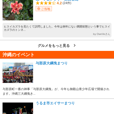
4.2
(24件)
ご当地
ヒスイカズラを見たくて訪問しました。今年は例年にない満開状態という事でヒスイ
カズラのトンネ...
by OwnVeさん
グルメをもっと見る
沖縄のイベント
与那原大綱曳まつり
与那原町一番の神事「与那原大綱曳」が、今年も御殿山青少年広場で開催され
ます。沖縄三大綱曳き...
うるま市エイサーまつり