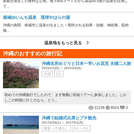
那覇空港近くの便利な立地。地下800メートルから湯温40.9度の温泉が自沸し
て...
南城ゆいんち温泉 琉球やはらの湯
沖縄の南部、南城市に温泉が出ました！期待される効果・効能、神経痛、筋肉
痛...
温泉地をもっと見る
沖縄のおすすめの旅行記
沖縄名所めぐりと日本一早いお花見 夫婦二人旅
2015/2/1(日) ～ 2015/2/4(水)
夫婦
2人
初めての沖縄旅行でしたので、まず無難に現地ツアーに参加しました。しか
しこの時期に行くのなら、どう...
31236
8024
0
沖縄で結婚式出席とプチ観光
2017/4/29(土) ～ 2017/5/1(月)
家族（子連れ）
6人～9人