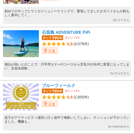
初めてのサップとウミガメシュノーケリングで、緊張してましたがガイドさんが頼も
しく案内してく...
by ビーさん
石垣島 ADVENTURE PiPi
ポイント2％
ネット予約OK
4.8
(4,078件)
王道
潮位が高いとのことで、川平湾カヌーのコースから宮良川のSUPに変更になってしま
い、全員未経験...
by ひらなさん
ブルーフィールド
ポイント2％
ネット予約OK
4.9
(2,856件)
王道
息子がアクティビティ場所に行く道中で車酔いしてしまい、テンションが下がってい
ました。機嫌も...
by inatomoさん