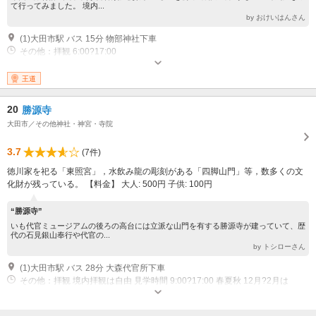
て行ってみました。 境内...
by おけいはんさん
(1)大田市駅 バス 15分 物部神社下車
その他：拝観 6:00?17:00
王道
20
勝源寺
大田市／その他神社・神宮・寺院
3.7
(7件)
徳川家を祀る「東照宮」，水飲み龍の彫刻がある「四脚山門」等，数多くの文
化財が残っている。 【料金】 大人: 500円 子供: 100円
“勝源寺”
いも代官ミュージアムの後ろの高台には立派な山門を有する勝源寺が建っていて、歴
代の石見銀山奉行や代官の...
by トシローさん
(1)大田市駅 バス 28分 大森代官所下車
その他：拝観 境内拝観は自由 見学時間 9:00?17:00 春夏秋 12月?2月は
9:00?16:00 本堂・宝物拝観は要予約 休館日 年末年始、寺行事