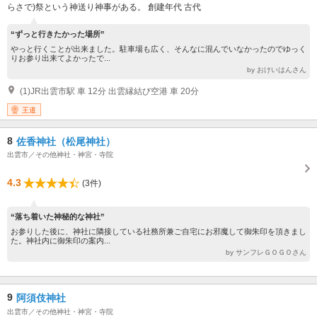
らさで)祭という神送り神事がある。 創建年代 古代
“ずっと行きたかった場所”
やっと行くことが出来ました。駐車場も広く、そんなに混んでいなかったのでゆっく
りお参り出来てよかったで...
by おけいはんさん
(1)JR出雲市駅 車 12分 出雲縁結び空港 車 20分
王道
8
佐香神社（松尾神社）
出雲市／その他神社・神宮・寺院
4.3
(3件)
“落ち着いた神秘的な神社”
お参りした後に、神社に隣接している社務所兼ご自宅にお邪魔して御朱印を頂きまし
た。神社内に御朱印の案内...
by サンフレＧＯＧＯさん
9
阿須伎神社
出雲市／その他神社・神宮・寺院