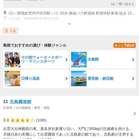
by 一期一会さん
(1)一畑電鉄雲州平田市駅 バス 20分 路線バス鰐淵線 鰐淵寺駐車場 徒歩 15分 山陰道斐川ＩＣ 車 35分 鰐淵寺駐車場 徒歩 15分
その他：拝観時間 8:00?17:00
王道
島根でおすすめの遊び・体験ジャンル
ネット予約OK
その他ウォータースポー
水族館
ツ・マリンスポーツ
日帰り温泉
屋形船・納涼船
11
北島國造館
出雲市／その他神社・神宮・寺院
3.6
(10件)
出雲大社神殿前の東、真名井社家通り沿い。大門に500kgの注連縄を掛ける。
天穂日命の末裔にして出雲國造であった北島家の館であり、北島家が主宰する