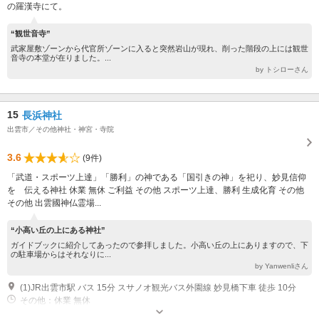
の羅漢寺にて。
“観世音寺”
武家屋敷ゾーンから代官所ゾーンに入ると突然岩山が現れ、削った階段の上には観世
音寺の本堂が在りました。...
by トシローさん
15
長浜神社
出雲市／その他神社・神宮・寺院
3.6
(9件)
「武道・スポーツ上達」「勝利」の神である「国引きの神」を祀り、妙見信仰
を 伝える神社 休業 無休 ご利益 その他 スポーツ上達、勝利 生成化育 その他
その他 出雲國神仏霊場...
“小高い丘の上にある神社”
ガイドブックに紹介してあったので参拝しました。小高い丘の上にありますので、下
の駐車場からはそれなりに...
by Yanwenliさん
(1)JR出雲市駅 バス 15分 スサノオ観光バス外園線 妙見橋下車 徒歩 10分
その他：休業 無休