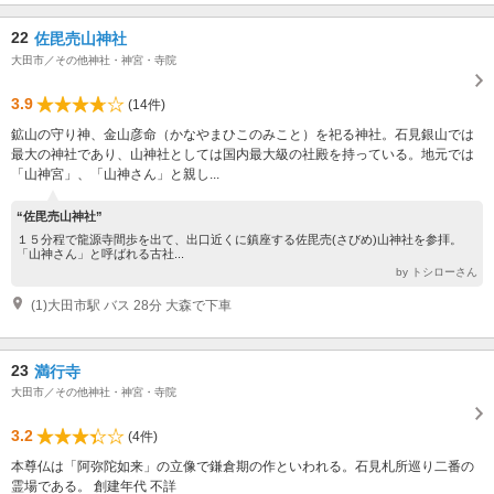
22
佐毘売山神社
大田市／その他神社・神宮・寺院
3.9
(14件)
鉱山の守り神、金山彦命（かなやまひこのみこと）を祀る神社。石見銀山では
最大の神社であり、山神社としては国内最大級の社殿を持っている。地元では
「山神宮」、「山神さん」と親し...
“佐毘売山神社”
１５分程で龍源寺間歩を出て、出口近くに鎮座する佐毘売(さびめ)山神社を参拝。
「山神さん」と呼ばれる古社...
by トシローさん
(1)大田市駅 バス 28分 大森で下車
23
満行寺
大田市／その他神社・神宮・寺院
3.2
(4件)
本尊仏は「阿弥陀如来」の立像で鎌倉期の作といわれる。石見札所巡り二番の
霊場である。 創建年代 不詳