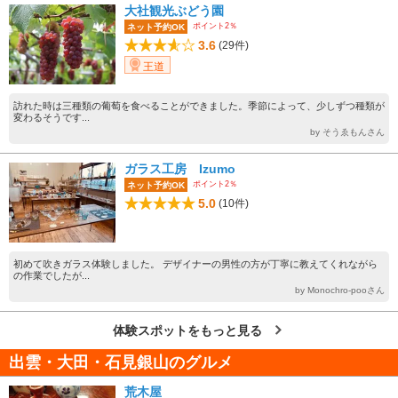
大社観光ぶどう園
ポイント2％
ネット予約OK
3.6
(29件)
王道
訪れた時は三種類の葡萄を食べることができました。季節によって、少しずつ種類が
変わるそうです...
by そうゑもんさん
ガラス工房 Izumo
ポイント2％
ネット予約OK
5.0
(10件)
初めて吹きガラス体験しました。 デザイナーの男性の方が丁寧に教えてくれながら
の作業でしたが...
by Monochro-pooさん
体験スポットをもっと見る
出雲・大田・石見銀山のグルメ
荒木屋