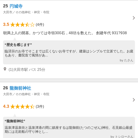
25
円城寺
大田市／その他神社・神宮・寺院
3.5
(4件)
朝満上人の開基。かつては寺領300石，48坊を数えた。 創建年代 931?938
“歴史を感じます”
臨済宗のお寺でそこまでは広くないお寺ですが、建築はシンプルで立派でした。お庭
もあり、書院造で風情があ...
by たさん
(1)大田市駅 バス 25分
26
龍御前神社
大田市／その他神社・神宮・寺院
4.3
(3件)
“龍御前神社”
温泉津温泉街と温泉津港の間に鎮座するは龍御前(たつのごぜん)神社、石見銀山最盛
期には北前船の守り神とし...
by トシローさん