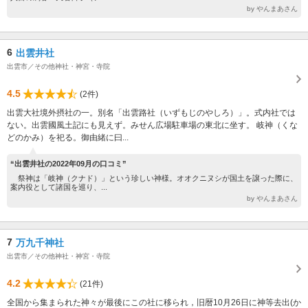
by やんまあさん
6
出雲井社
出雲市／その他神社・神宮・寺院
4.5
(2件)
出雲大社境外摂社の一。別名「出雲路社（いずもじのやしろ）」。式内社では
ない。出雲國風土記にも見えず。みせん広場駐車場の東北に坐す。 岐神（くな
どのかみ）を祀る。御由緒に曰...
“出雲井社の2022年09月の口コミ”
祭神は「岐神（クナド）」という珍しい神様。オオクニヌシが国土を譲った際に、
案内役として諸国を巡り、...
by やんまあさん
7
万九千神社
出雲市／その他神社・神宮・寺院
4.2
(21件)
全国から集まられた神々が最後にこの社に移られ，旧暦10月26日に神等去出(か