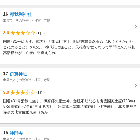
16
都我利神社
出雲市／その他神社・神宮・寺院
3.0
(1件)
国道431号に面す。式内社「都我利神社」阿遅志貴高彦根命（あじすきたかひ
こねのみこと）を祀る。 神代紀に拠ると、天稚彦が亡くなって弔問に来た味耜
高彦根神が、亡者に間違えられ...
17
伊努神社
出雲市／その他神社・神宮・寺院
3.0
(1件)
国道431号沿線に坐す。伊努郷の産土神。創建不明なるも出雲國風土記(733年)
や延喜式(927年)に見える古社。 出雲國出雲郡の式内社「伊努神社」赤衾伊努意
保須美比古佐倭気命（あか...
18
神門寺
出雲市／その他神社・神宮・寺院