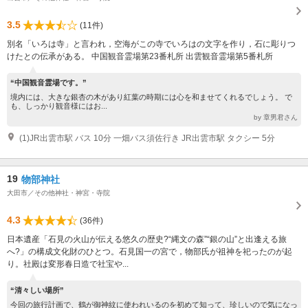
3.5
(11件)
別名「いろは寺」と言われ，空海がこの寺でいろはの文字を作り，石に彫りつ
けたとの伝承がある。 中国観音霊場第23番札所 出雲観音霊場第5番札所
“中国観音霊場です。”
境内には、大きな銀杏の木があり紅葉の時期には心を和ませてくれるでしょう。 で
も、しっかり観音様にはお...
by 章男君さん
(1)JR出雲市駅 バス 10分 一畑バス須佐行き JR出雲市駅 タクシー 5分
19
物部神社
大田市／その他神社・神宮・寺院
4.3
(36件)
日本遺産「石見の火山が伝える悠久の歴史?“縄文の森”“銀の山”と出逢える旅
へ?」の構成文化財のひとつ。石見国一の宮で，物部氏が祖神を祀ったのが起
り。社殿は変形春日造で社宝や...
“清々しい場所”
今回の旅行計画で、鶴が御神紋に使われいるのを初めて知って、珍しいので気になっ