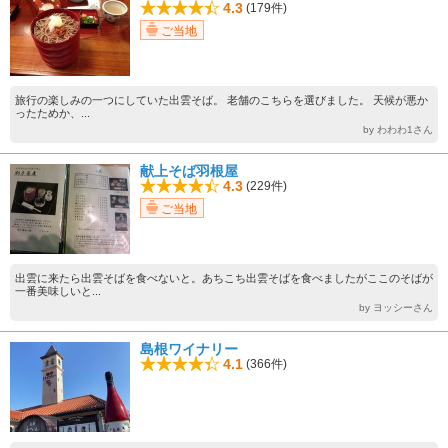
4.3
(179件)
ご当地
旅行の楽しみの一つにしていた出雲そば。 老舗のこちらを選びました。 天候が悪か
ったためか、...
by わわわ1さん
献上そば羽根屋
4.3
(229件)
ご当地
出雲に来たら出雲そばを食べないと。あちこち出雲そばを食べましたがここのそばが
一番美味しいと...
by ヨッシーさん
島根ワイナリー
4.1
(366件)