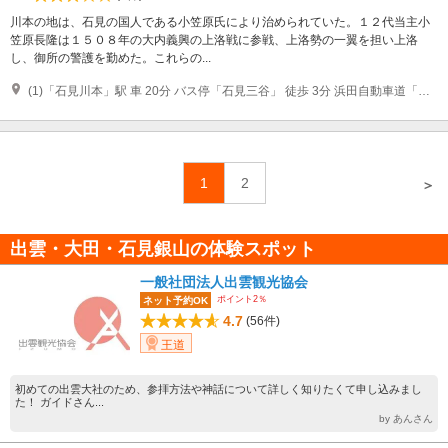
川本の地は、石見の国人である小笠原氏により治められていた。１２代当主小
笠原長隆は１５０８年の大内義興の上洛戦に参戦、上洛勢の一翼を担い上洛
し、御所の警護を勤めた。これらの...
(1)「石見川本」駅 車 20分 バス停「石見三谷」 徒歩 3分 浜田自動車道「瑞穂IC」 車 40分 湯谷温泉「弥山荘」 徒歩 1分
1
2
＞
出雲・大田・石見銀山の体験スポット
一般社団法人出雲観光協会
ポイント2％
ネット予約OK
4.7
(56件)
王道
初めての出雲大社のため、参拝方法や神話について詳しく知りたくて申し込みまし
た！ ガイドさん...
by あんさん