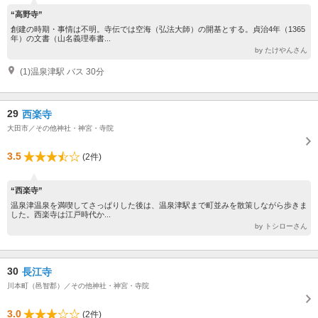
“高野寺”
創建の時期・事情は不明。寺伝では空海（弘法大師）の開基とする。貞治4年（1365
年）の文書（山名義理奉書...
by たけやんさん
(1)温泉津駅 バス 30分
29
西楽寺
大田市／その他神社・神宮・寺院
3.5
(2件)
“西楽寺”
温泉津温泉を満喫してさっぱりした後は、温泉津駅まで町並みを散策しながら歩きま
した。西楽寺は江戸時代か...
by トシローさん
30
長江寺
川本町（邑智郡）／その他神社・神宮・寺院
3.0
(2件)