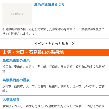
温泉津温泉夏まつり
石見銀山の銀の積出港として繁栄した温泉津港を舞台に、「温泉津温泉夏まつ
り」が開催されます。...
イベントをもっと見る
出雲・大田・石見銀山の温泉地
島根県東部の温泉
松江市、安来市、出雲市、斐川町、雲南市、奥出雲町、飯南市に数多く温泉が
湧...
島根県西部の温泉
浜田市、益田市、大田市、美郷町、邑南町、川本町、江津市、津和野町、吉賀
町...
温泉津温泉
泉源は２つ有り、効能もそれぞれで微妙に異なる珍しい温泉。一つはその昔傷