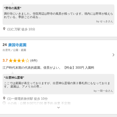
“野寺の風景”
満行寺にいきました。寺院周辺は野寺の風景が残っています。境内には野草が植えら
れている。季節ごとの花を...
by せっきさん
(1)仁万駅 徒歩 10分
24
康国寺庭園
出雲市／公園・庭園
3.7
(4件)
江戸時代末期の代表的庭園。借景がよい。 【料金】300円 入園料
“出雲神仏霊場”
ここでは庭園が表立っておりますが、出雲神仏霊場の第２番札所にもなっておりま
す。 庭園は、アメリカの専...
by 一期一会さん
(1)一畑電鉄旅伏駅 徒歩 10分
その他：公開 9:00?17:00 要予約 休業 不定期