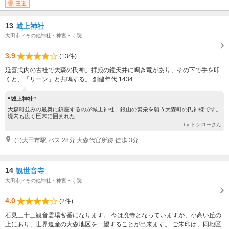
王道
13
城上神社
大田市／その他神社・神宮・寺院
3.9
(13件)
延喜式内の古社で大森の氏神。拝殿の鏡天井に鳴き竜があり、その下で手を叩
くと、「リーン」と共鳴する。 創建年代 1434
“城上神社”
大森町並みの最奥に鎮座するのが城上神社、銀山の繁栄を願う大森町の氏神様です。
境内も広く巨木に囲まれた...
by トシローさん
(1)大田市駅 バス 28分 大森代官所跡 徒歩 3分
14
観世音寺
大田市／その他神社・神宮・寺院
4.0
(2件)
石見三十三観音霊場客番になります。 今は廃寺となっていますが、小高い丘の
上にあり、世界遺産の大森地区を一望することが出来ます。 ご朱印は、同地区