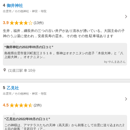
4
御井神社
出雲市／その他神社・神宮・寺院
3.9
(13件)
生井，福井，綱長井の三つの古い井戸があり清水が湧いている。大国主命の子
神のうぶ湯に使われ，安産長寿の霊水。 その他 その他 駐車場あります
“御井神社の2022年09月の口コミ”
島根県出雲市斐川町直江２５１８ 。祭神はオオクニヌシの息子「木俣大神」と「八
上姫大神」。オオクニヌシ...
by やんまあさん
(1)直江駅 車 10分
5
乙見社
出雲市／その他神社・神宮・寺院
4.5
(2件)
“乙見社の2022年09月の口コミ”
この神様は、アマテラスたちの天神（高天原）から刺客として出雲に送り込まれた2
人目の刺客「天若日子（ア...