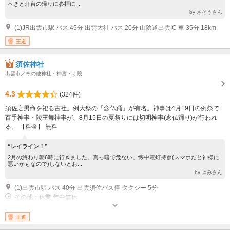
べきと灯台の帰りに参拝に...
by さそうさん
(1)JR出雲市駅 バス 45分 出雲大社 バス 20分 山陰道出雲IC 車 35分 18km
王道
須佐神社
出雲市／その他神社・神宮・寺院
4.3
(324件)
須佐之男命を祀る古社。例大祭の「念仏踊」が有名。神事は4月19日の例祭で
百手神事・陵王舞神事が、8月15日の夏祭りには切明神事(念仏踊り)が行われ
る。 【料金】 無料
“レイライン！”
2月の終わり朝6時に行きました。真っ暗で危ない。懐中電灯持参(スマホだと神様に
悪いかもなので)しないとお...
by きみさん
(1)出雲市駅 バス 40分 出雲須佐バス停 タクシー 5分
その他：休業 年中無休
王道