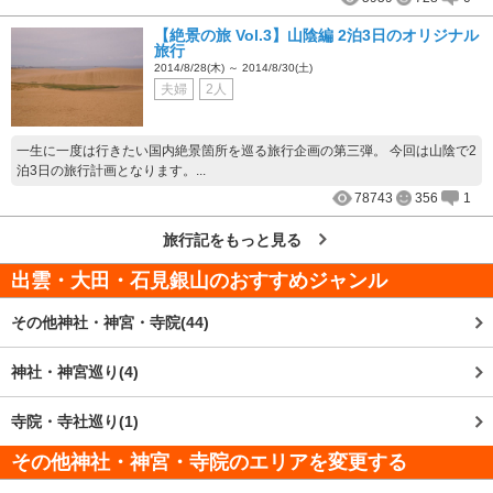
【絶景の旅 Vol.3】山陰編 2泊3日のオリジナル
旅行
2014/8/28(木) ～ 2014/8/30(土)
夫婦
2人
一生に一度は行きたい国内絶景箇所を巡る旅行企画の第三弾。 今回は山陰で2
泊3日の旅行計画となります。...
78743
356
1
旅行記をもっと見る
出雲・大田・石見銀山
のおすすめジャンル
その他神社・神宮・寺院(44)
神社・神宮巡り(4)
寺院・寺社巡り(1)
その他神社・神宮・寺院のエリアを変更する