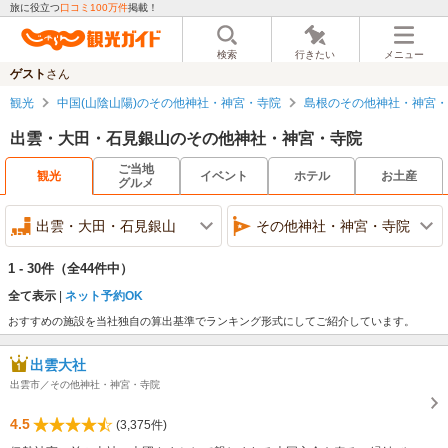
旅に役立つ
口コミ100万件
掲載！
検索
行きたい
メニュー
ゲスト
さん
観光
中国(山陰山陽)のその他神社・神宮・寺院
島根のその他神社・神宮・
出雲・大田・石見銀山のその他神社・神宮・寺院
ご当地
観光
イベント
ホテル
お土産
グルメ
出雲・大田・石見銀山
その他神社・神宮・寺院
1 - 30件
（全44件中）
全て表示
ネット予約OK
おすすめの施設を当社独自の算出基準でランキング形式にしてご紹介しています。
出雲大社
出雲市／その他神社・神宮・寺院
4.5
(3,375件)