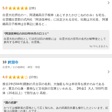
5.0
(2件)
出雲大社摂社の一。阿遅鋤高日子根神（あじすきたかひこねのかみ）を祀る。
出雲國出雲郡の式内社「阿須伎神社」に比定される古社。社殿は大社造。 阿遲
鋤高日子根神は古事記に拠ると...
“阿須伎神社の2022年09月の口コミ”
出雲大社の摂社として10月10日の例祭には 出雲大社の宮司の名代が献幣使として
参向する神社である。出雲風...
by やんまあさん
10
鰐淵寺
出雲市／その他神社・神宮・寺院
4.0
(37件)
推古2年(594年)開創の天台宗の名刹。大伽藍も今は本坊等を残すのみである
が，重文の仏像・書画など文化財の宝庫といわれる。 【料金】 大人: 500円 団
体（20名以上）で割引あり 高校...
“国の史跡”
かつては修験道の霊地として広く知られ、あの武蔵坊弁慶も修行したといいます。紅
葉は山陰随一の美しさです...