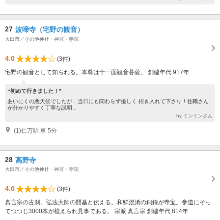
27
波啼寺（宅野の観音）
大田市／その他神社・神宮・寺院
4.0
(3件)
宅野の観音として知られる。本尊は十一面観音菩薩。 創建年代 917年
“初めて行きました！”
あいにくの悪天候でしたが…当日にも関わらず優しく 招き入れて下さり！住職さん
が分かりやすく丁寧な説明...
by ミンミンさん
(1)仁万駅 車 5分
28
高野寺
大田市／その他神社・神宮・寺院
4.0
(3件)
真言宗の古刹。弘法大師の開基と伝える。和鮮混淆の銅鐘が寺宝。参道にそっ
てつつじ3000本が植えられ見事である。 宗派 真言宗 創建年代 814年