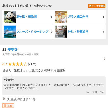
島根でおすすめの遊び・体験ジャンル
ネット予約OK
動物園・植物園
ガラス細工作り
クルーズ・クルージング
神社・神宮巡り
21
安楽寺
大田市／その他神社・神宮・寺院
3.7
(21件)
妙好人「浅原才市」の遺品30点 管理者 梅田謙道
“安楽寺”
温泉津港の近くの安楽寺に立寄りました。昭和の妙好人・浅原才市翁ゆかりの寺だそ
うですが、妙好人とは浄土...
by トシローさん
(1)温泉津駅 徒歩 10分
王道