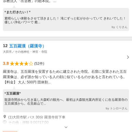
宗教法人「出雲教」の総本院。 ...
“また行きたい！”
素晴らしい体験をさせて頂きました！ 滝にずっと虹がかかっていて きれいでした！
優しい浄化パワーで 癒...
by くりさん
12
五百羅漢（羅漢寺）
大田市／その他神社・神宮・寺院
3.8
(52件)
羅漢寺は、五百羅漢を安置するために建立された寺院。石窟に安置された五百
羅漢像は、必ず誰か知っている人の顔に似ているものがあると言われている。
【料金】 大人: 500円 団体割...
“五百羅漢”
龍源寺間歩から引き返し大森町の観光へ、最初は大森観光案内所近くに在る羅漢寺の
五百羅漢から。石見銀山で...
by トシローさん
(1)大田市駅 バス 30分 羅漢寺前下車
その他：拝観 9:00?17:00