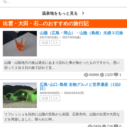
つ...
温泉地をもっと見る
出雲・大田・石...のおすすめの旅行記
山陽（広島・岡山）・山陰（島根）夫婦３日旅
2017/3/22(水) ～ 2017/3/24(金)
夫婦
2人
山陽・山陰地方の旅は過去にあまり訪れた事が無かったものですから、思い
切って２泊３日の旅で訪れて見...
60866
1320
1
広島･山口･島根 名物グルメと世界遺産（1泊2
日）
2024/10/20(日) ～ 2024/10/21(月)
夫婦
2人
リフレッシュを目的に山陽の宮島から岩国、広島市内、山陰の出雲や大田な
どを周遊しました。限られた時...
5959
728
0