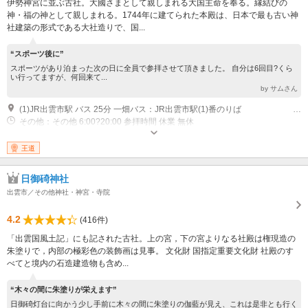
伊勢神宮に並ぶ古社。大國さまとして親しまれる大国主命を奉る。縁結びの
神・福の神として親しまれる。1744年に建てられた本殿は、日本で最も古い神
社建築の形式である大社造りで、国...
“スポーツ後に”
スポーツがあり泊まった次の日に全員で参拝させて頂きました。 自分は6回目?くら
い行ってますが、何回来て...
by サムさん
(1)JR出雲市駅 バス 25分 一畑バス：JR出雲市駅(1)番のりば （30分毎/時） 出雲大社・日御碕・宇竜行き 一畑電鉄出雲大社前駅 徒歩 7分 山陰道出雲IC 車 15分
その他：その他 6:00?20:00 参拝時間 休業 無休
王道
日御碕神社
出雲市／その他神社・神宮・寺院
4.2
(416件)
「出雲国風土記」にも記された古社。上の宮，下の宮よりなる社殿は権現造の
朱塗りで，内部の極彩色の装飾画は見事。 文化財 国指定重要文化財 社殿のす
べてと境内の石造建造物も含め...
“木々の間に朱塗りが栄えます”
日御碕灯台に向かう少し手前に木々の間に朱塗りの伽藍が見え、これは是非とも行く