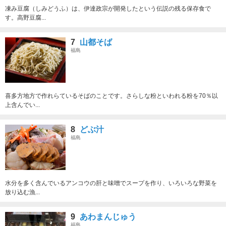
凍み豆腐（しみどうふ）は、伊達政宗が開発したという伝説の残る保存食で
す。高野豆腐...
7
山都そば
福島
喜多方地方で作れらているそばのことです。さらしな粉といわれる粉を70％以
上含んでい...
8
どぶ汁
福島
水分を多く含んでいるアンコウの肝と味噌でスープを作り、いろいろな野菜を
放り込む漁...
9
あわまんじゅう
福島