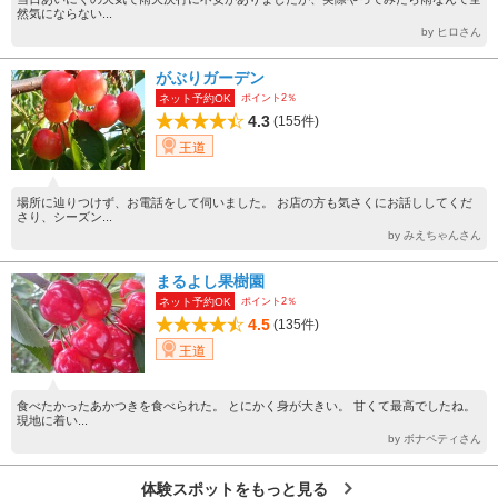
然気にならない...
by ヒロさん
がぶりガーデン
ポイント2％
ネット予約OK
4.3
(155件)
王道
場所に辿りつけず、お電話をして伺いました。 お店の方も気さくにお話ししてくだ
さり、シーズン...
by みえちゃんさん
まるよし果樹園
ポイント2％
ネット予約OK
4.5
(135件)
王道
食べたかったあかつきを食べられた。 とにかく身が大きい。 甘くて最高でしたね。
現地に着い...
by ボナペティさん
体験スポットをもっと見る