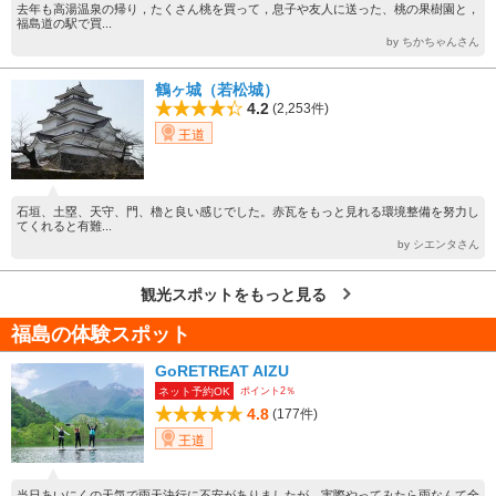
去年も高湯温泉の帰り，たくさん桃を買って，息子や友人に送った、桃の果樹園と，
福島道の駅で買...
by ちかちゃんさん
鶴ヶ城（若松城）
4.2
(2,253件)
王道
石垣、土塁、天守、門、櫓と良い感じでした。赤瓦をもっと見れる環境整備を努力し
てくれると有難...
by シエンタさん
観光スポットをもっと見る
福島の体験スポット
GoRETREAT AIZU
ポイント2％
ネット予約OK
4.8
(177件)
王道
当日あいにくの天気で雨天決行に不安がありましたが、実際やってみたら雨なんて全