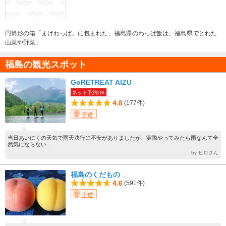
円筒形の箱「まげわっぱ」に包まれた、福島県のわっぱ飯は、福島県でとれた
山菜や野菜...
福島の観光スポット
GoRETREAT AIZU
ネット予約OK
4.8
(177件)
王道
当日あいにくの天気で雨天決行に不安がありましたが、実際やってみたら雨なんて全
然気にならない...
by ヒロさん
福島のくだもの
4.6
(591件)
王道