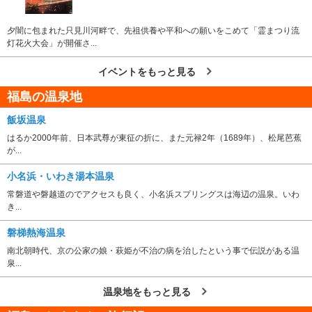
夕闇に包まれた只見川河畔で、先祖供養や平和への願いをこめて「霊まつり流
灯花火大会」が開催さ...
イベントをもっと見る
福島の温泉地
飯坂温泉
はるか2000年前、日本武尊が東征の折に、また元禄2年（1689年）、松尾芭蕉
が...
小名浜・いわき湯本温泉
常磐道や磐越道のでアクセスも良く、小名浜スプリングスは海辺の温泉。いわ
き...
磐梯熱海温泉
南北朝時代、京の公家の娘・萩姫が不治の病を治したという事で伝説がある温
泉...
温泉地をもっと見る