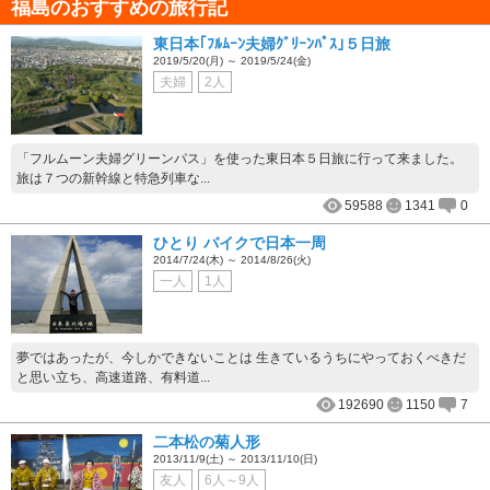
福島のおすすめの旅行記
東日本｢ﾌﾙﾑｰﾝ夫婦ｸﾞﾘｰﾝﾊﾟｽ｣５日旅
2019/5/20(月) ～ 2019/5/24(金)
夫婦
2人
「フルムーン夫婦グリーンパス」を使った東日本５日旅に行って来ました。
旅は７つの新幹線と特急列車な...
59588
1341
0
ひとり バイクで日本一周
2014/7/24(木) ～ 2014/8/26(火)
一人
1人
夢ではあったが、今しかできないことは 生きているうちにやっておくべきだ
と思い立ち、高速道路、有料道...
192690
1150
7
二本松の菊人形
2013/11/9(土) ～ 2013/11/10(日)
友人
6人～9人