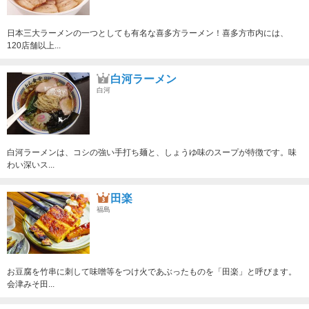
日本三大ラーメンの一つとしても有名な喜多方ラーメン！喜多方市内には、
120店舗以上...
白河ラーメン
白河
白河ラーメンは、コシの強い手打ち麺と、しょうゆ味のスープが特徴です。味
わい深いス...
田楽
福島
お豆腐を竹串に刺して味噌等をつけ火であぶったものを「田楽」と呼びます。
会津みそ田...