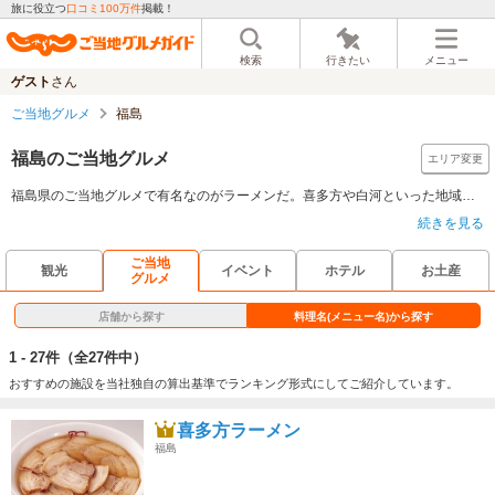
旅に役立つ
口コミ100万件
掲載！
検索
行きたい
メニュー
ゲスト
さん
ご当地グルメ
福島
福島のご当地グルメ
エリア変更
福島県のご当地グルメで有名なのがラーメンだ。喜多方や白河といった地域では、?油ベースのあっさりラーメンを食べることが出来るので、有名店を食べ歩きなどしてみるのがオススメだ。また、会津ではカツ丼やそばが有名だ。福島市では、円盤ギョーザなど気軽に食べられるグルメが多いので、観光地を回りがてら、それらのお店巡りをすれば、旅の楽しみも増えることだろう。
続きを見る
ご当地
観光
イベント
ホテル
お土産
グルメ
店舗から探す
料理名(メニュー名)から探す
1 - 27件
（全27件中）
おすすめの施設を当社独自の算出基準でランキング形式にしてご紹介しています。
喜多方ラーメン
福島