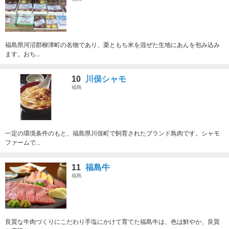
福島県河沼郡柳津町の名物であり、栗ともち米を混ぜた生地にあんを包み込み
ます。おち...
10
川俣シャモ
福島
一定の環境条件のもと、福島県川俣町で飼育されたブランド鳥肉です。シャモ
ファームで...
11
福島牛
福島
良質な牛肉づくりにこだわり手塩にかけて育てた福島牛は、色は鮮やか、良質