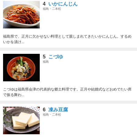
4
いかにんじん
福島・二本松
福島県で、正月に欠かせない料理として親しまれてきたいかにんじん。するめ
いかを漬け...
5
こづゆ
福島
こづゆは福島県会津の代表的な郷土料理です。正月や結婚式などおめでたい席
で振る舞わ...
6
凍み豆腐
福島・二本松