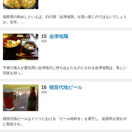
福島県の鳥めしといえば、幻の鶏「会津地鶏」を思い描くのではないでしょう
か。近年、...
15
会津地鶏
福島
平家の落人が愛玩用に会津地方に持ち込んだものとされる会津地鶏は、美しい
羽装を持っ...
16
猪苗代地ビール
福島
猪苗代地ビールはドイツにおける「ビール純粋令」を遵守し、副原料を使わず
に製造され...