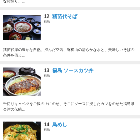
な霜降り、...
12
猪苗代そば
福島
猪苗代湖の豊かな自然、澄んだ空気、磐梯山の清らかな水と、美味しいそばの
条件を備え...
13
福島 ソースカツ丼
福島
千切りキャベツをご飯の上にのせ、そこにソースに浸したカツをのせた福島県
会津の伝統...
14
鳥めし
福島